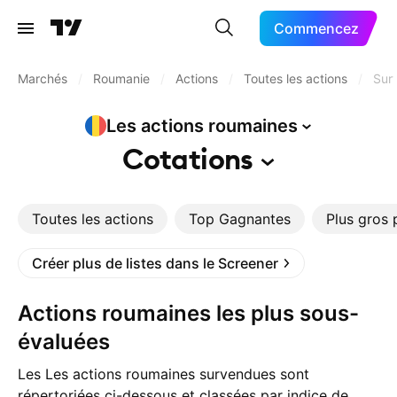
Commencez
Marchés
/
Roumanie
/
Actions
/
Toutes les actions
/
Sur
Les actions
roumaines
Cotations
Toutes les actions
Top Gagnantes
Plus gros 
Créer plus de listes dans le Screener
Actions roumaines les plus sous-
évaluées
Les Les actions roumaines survendues sont
répertoriées ci-dessous et classées par indice de