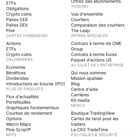
Offrez des abonnements
ETFs
TRADING
Obligations
Crypto coins
Vue d'ensemble
Paires CEX
Courtiers
Paires DEX
Comparaison des courtiers
Pine
The Leap
CARTES THERMIQUES
OFFRES SPÉCIALES
Actions
Contrats à terme de CME
ETFs
Group
Crypto coins
Contrats à terme Eurex
CALENDRIERS
Paquet d'actions US
AU SUJET DE L'ENTREPRISE
Economie
Bénéfices
Qui nous sommes
Dividendes
Mission spatiale
Introductions en bourse (IPO)
Blog
PLUS DE PRODUITS
Centre d'aide
Carrières
Flux d'actualités
Kit media
Portefeuilles
MERCH
Graphiques fondamentaux
Courbes de rendement
Boutique TradingView
Options
Cartes de tarot pour les
Macro Maps
traders
Pine Script®
Le C63 TradeTime
APPS
POLITIQUES & SÉCURITÉ