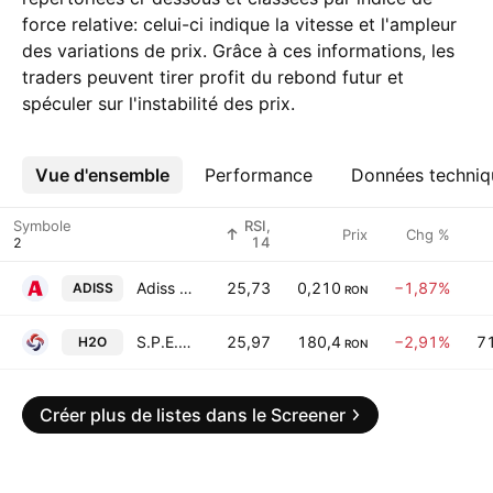
force relative: celui-ci indique la vitesse et l'ampleur
des variations de prix. Grâce à ces informations, les
traders peuvent tirer profit du rebond futur et
spéculer sur l'instabilité des prix.
Vue d'ensemble
Plus
Performance
Données techniq
Symbole
RSI,
Prix
Chg %
14
Adiss SA
25,73
0,210
−1,87%
ADISS
RON
S.P.E.E.H. Hidroelectrica S.A.
25,97
180,4
−2,91%
71
H2O
RON
Créer plus de listes dans le Screener