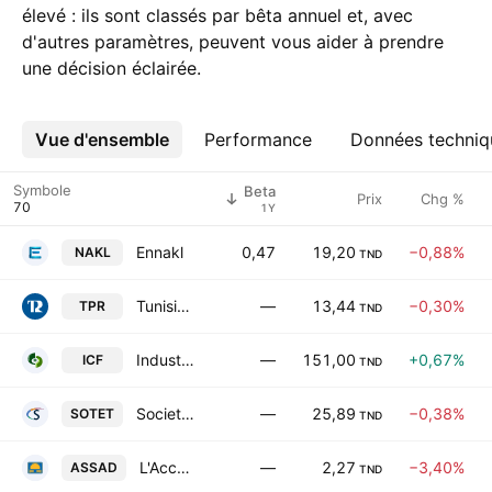
élevé : ils sont classés par bêta annuel et, avec
d'autres paramètres, peuvent vous aider à prendre
une décision éclairée.
Vue d'ensemble
Plus
Performance
Données techniq
Symbole
Beta
Prix
Chg %
1Y
Ennakl
0,47
19,20
−0,88%
NAKL
TND
Tunisie Profiles Aluminium
—
13,44
−0,30%
TPR
TND
Industries Chimiques du Fluor
—
151,00
+0,67%
ICF
TND
Societe Tunisienne d'Entreprises de Telecommunications
—
25,89
−0,38%
SOTET
TND
L'Accumulateur Tunisien Assad
—
2,27
−3,40%
ASSAD
TND