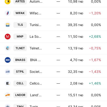
Automobile Reseau Tunisien et Services SA
—
10,98
0,00%
ARTES
TND
Wifack International Bank SA
—
8,20
−1,20%
WIFAK
TND
Tunisie Leasing & Factoring SA
—
39,35
0,00%
TLS
TND
La Societe Nouvelle Maison de la Ville de Tunis-Monoprix SA
—
11,50
+2,68%
MNP
TND
Telnet Holding SA
—
13,19
−0,75%
TLNET
TND
BNA Assurances
—
4,70
−1,67%
BNASS
TND
Societe de Transport des Hydrocarbures par Pipelines SA
—
32,35
−1,43%
STPIL
TND
Cellcom SA
—
2,08
+1,46%
CELL
TND
Land'Or SA
—
15,51
0,00%
LNDOR
TND
Tuninvest SICAR SA
—
43,34
0,00%
TINV