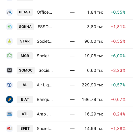
Office Plast SA
—
1,84
+0,55%
PLAST
TND
ESSOUKNA Societe Anonyme
—
3,80
−1,81%
SOKNA
TND
Societe Tunisienne d'Assurances et de Reassurances
—
90,00
−0,55%
STAR
TND
Societe Tunisienne des Marches de Gros SA
—
19,08
+6,00%
MGR
TND
Societe moderne de ceramique SA
—
0,60
−3,23%
SOMOC
TND
Air Liquide Tunisie SA
—
229,90
+0,57%
AL
TND
Banque Internationale Arabe de Tunisie SA
—
166,79
−0,07%
BIAT
TND
Arab Tunisian Lease SA
—
16,29
−0,24%
ATL
TND
Societe de Fabrication des Boissons de Tunisie SA
—
14,99
−1,38%
SFBT
TND