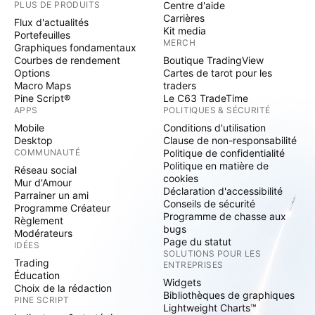
PLUS DE PRODUITS
Centre d'aide
Carrières
Flux d'actualités
Kit media
Portefeuilles
MERCH
Graphiques fondamentaux
Courbes de rendement
Boutique TradingView
Options
Cartes de tarot pour les
Macro Maps
traders
Pine Script®
Le C63 TradeTime
APPS
POLITIQUES & SÉCURITÉ
Mobile
Conditions d'utilisation
Desktop
Clause de non-responsabilité
COMMUNAUTÉ
Politique de confidentialité
Politique en matière de
Réseau social
cookies
Mur d'Amour
Déclaration d'accessibilité
Parrainer un ami
Conseils de sécurité
Programme Créateur
Programme de chasse aux
Règlement
bugs
Modérateurs
Page du statut
IDÉES
SOLUTIONS POUR LES
Trading
ENTREPRISES
Éducation
Widgets
Choix de la rédaction
Bibliothèques de graphiques
PINE SCRIPT
Lightweight Charts™