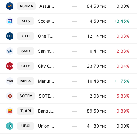
Assurances Maghrebia S.A
—
84,50
0,00%
ASSMA
TND
Societe Immobiliere Tuniso-Seoudienne SA
—
4,50
+3,45%
SITS
TND
One Tech Holding SA
—
12,14
−0,08%
OTH
TND
Sanimed SA
—
0,41
−2,38%
SMD
TND
City Cars SA
—
23,70
−0,04%
CITY
TND
Manufacture de Panneaux Bois du Sud SA
—
10,48
+1,75%
MPBS
TND
SOTEMAIL SA
—
2,08
−5,88%
SOTEM
TND
Banque Attijari de Tunisie SA
—
89,50
−0,89%
TJARI
TND
Union Bancaire pour le Commerce et l'Industrie SA
—
41,80
0,00%
UBCI
TND