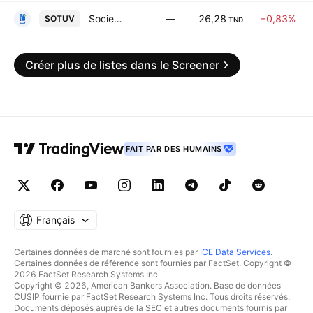
Societe Tunisienne de Verreries SA
—
26,28
−0,83%
SOTUV
TND
Créer plus de listes dans le Screener
FAIT PAR DES HUMAINS
Français
Certaines données de marché sont fournies par
ICE Data Services
.
Certaines données de référence sont fournies par FactSet. Copyright ©
2026 FactSet Research Systems Inc.
Copyright © 2026, American Bankers Association. Base de données
CUSIP fournie par FactSet Research Systems Inc. Tous droits réservés.
Documents déposés auprès de la SEC et autres documents fournis par