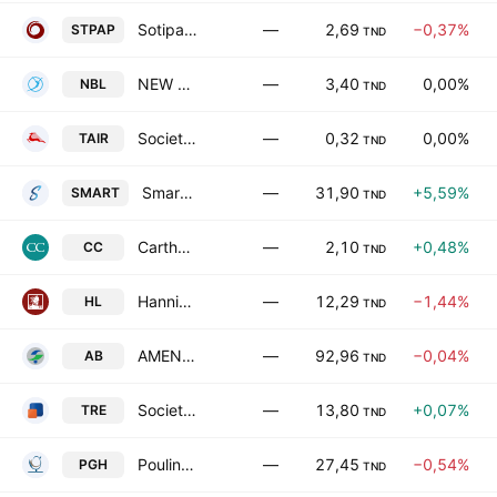
Sotipapier SA
—
2,69
−0,37%
STPAP
TND
NEW BODY LINE
—
3,40
0,00%
NBL
TND
Societe Tunisienne de l'Air SA
—
0,32
0,00%
TAIR
TND
Smart Tunisie
—
31,90
+5,59%
SMART
TND
Carthage Cement
—
2,10
+0,48%
CC
TND
Hannibal Lease SA
—
12,29
−1,44%
HL
TND
AMEN BANK SA
—
92,96
−0,04%
AB
TND
Societe Tunisienne de Reassurance
—
13,80
+0,07%
TRE
TND
Poulina Group Holding SA
—
27,45
−0,54%
PGH
TND