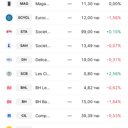
Magasin General SA
—
11,30
0,00%
MAG
TND
Eurocycles SA
—
12,00
−1,56%
ECYCL
TND
Societe Tunisienne d'Automobiles SA
—
99,00
+0,10%
STA
TND
Societe d'Articles Hygieniques SA
—
13,49
−0,07%
SAH
TND
Delice Holding SA
—
19,00
−0,31%
DH
TND
Les Ciments de Bizerte SA
—
0,80
+2,56%
SCB
TND
BH Leasing SA
—
4,82
−0,62%
BHL
TND
BH Bank
—
15,00
−1,64%
BH
TND
Compagnie Internationale de Leasing
—
39,39
−0,53%
CIL
TND