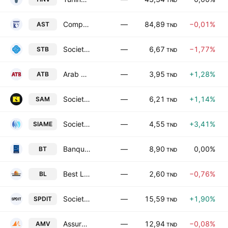
TND
Compagnie d'Assurances & de Reassurances SA
—
84,89
−0,01%
AST
TND
Societe Tunisienne de Banque
—
6,67
−1,77%
STB
TND
Arab Tunisian Bank SA
—
3,95
+1,28%
ATB
TND
Societe Atelier du Meuble Interieurs SA
—
6,21
+1,14%
SAM
TND
Societe Industrielle d'Appareillage et de Materiels Electriques SA
—
4,55
+3,41%
SIAME
TND
Banque de Tunisie SA
—
8,90
0,00%
BT
TND
Best Lease
—
2,60
−0,76%
BL
TND
Societe de Placements et de Developpement Industriel et Touristique SA
—
15,59
+1,90%
SPDIT
TND
Assurances Maghrebia Vie
—
12,94
−0,08%
AMV
TND