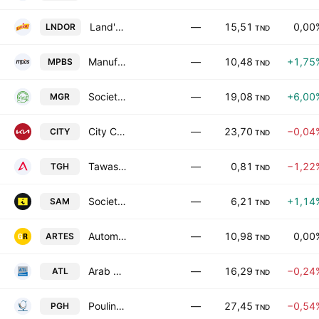
Land'Or SA
—
15,51
0,00
LNDOR
TND
Manufacture de Panneaux Bois du Sud SA
—
10,48
+1,75
MPBS
TND
Societe Tunisienne des Marches de Gros SA
—
19,08
+6,00
MGR
TND
City Cars SA
—
23,70
−0,04
CITY
TND
Tawasol Group Holding SA
—
0,81
−1,22
TGH
TND
Societe Atelier du Meuble Interieurs SA
—
6,21
+1,14
SAM
TND
Automobile Reseau Tunisien et Services SA
—
10,98
0,00
ARTES
TND
Arab Tunisian Lease SA
—
16,29
−0,24
ATL
TND
Poulina Group Holding SA
—
27,45
−0,54
PGH
TND