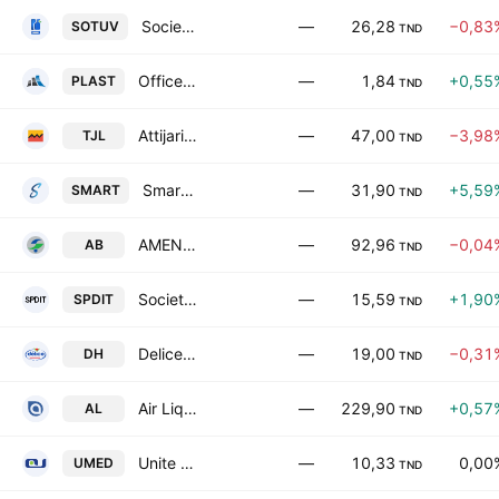
Societe Tunisienne de Verreries SA
—
26,28
−0,83
SOTUV
TND
Office Plast SA
—
1,84
+0,55
PLAST
TND
Attijari Leasing SA
—
47,00
−3,98
TJL
TND
Smart Tunisie
—
31,90
+5,59
SMART
TND
AMEN BANK SA
—
92,96
−0,04
AB
TND
Societe de Placements et de Developpement Industriel et Touristique SA
—
15,59
+1,90
SPDIT
TND
Delice Holding SA
—
19,00
−0,31
DH
TND
Air Liquide Tunisie SA
—
229,90
+0,57
AL
TND
Unite de Fabrication de Medicaments
—
10,33
0,00
UMED
TND