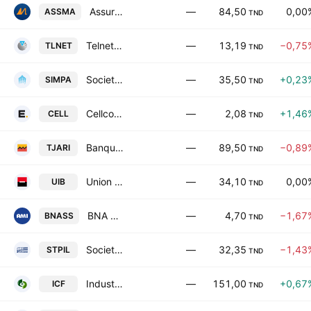
Assurances Maghrebia S.A
—
84,50
0,00
ASSMA
TND
Telnet Holding SA
—
13,19
−0,75
TLNET
TND
Societe Immobiliere et de participations SA
—
35,50
+0,23
SIMPA
TND
Cellcom SA
—
2,08
+1,46
CELL
TND
Banque Attijari de Tunisie SA
—
89,50
−0,89
TJARI
TND
Union Internationale de Banques
—
34,10
0,00
UIB
TND
BNA Assurances
—
4,70
−1,67
BNASS
TND
Societe de Transport des Hydrocarbures par Pipelines SA
—
32,35
−1,43
STPIL
TND
Industries Chimiques du Fluor
—
151,00
+0,67
ICF
TND