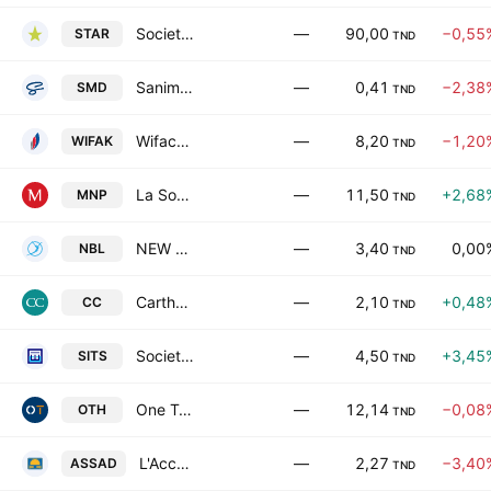
Societe Tunisienne d'Assurances et de Reassurances
—
90,00
−0,55
STAR
TND
Sanimed SA
—
0,41
−2,38
SMD
TND
Wifack International Bank SA
—
8,20
−1,20
WIFAK
TND
La Societe Nouvelle Maison de la Ville de Tunis-Monoprix SA
—
11,50
+2,68
MNP
TND
NEW BODY LINE
—
3,40
0,00
NBL
TND
Carthage Cement
—
2,10
+0,48
CC
TND
Societe Immobiliere Tuniso-Seoudienne SA
—
4,50
+3,45
SITS
TND
One Tech Holding SA
—
12,14
−0,08
OTH
TND
L'Accumulateur Tunisien Assad
—
2,27
−3,40
ASSAD
TND