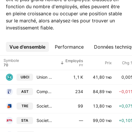
fonction du nombre d'employés, elles peuvent être
en pleine croissance ou occuper une position stable
sur le marché, alors analysez-les pour trouver un
investissement fiable.
Vue d'ensemble
Plus
Performance
Données techniq
Symbole
Employés
Prix
Chg 
FY
Union Bancaire pour le Commerce et l'Industrie SA
1,1 K
41,80
0,00
UBCI
TND
Compagnie d'Assurances & de Reassurances SA
234
84,89
−0,01
AST
TND
Societe Tunisienne de Reassurance
99
13,80
+0,07
TRE
TND
Societe Tunisienne d'Automobiles SA
—
99,00
+0,10
STA
TND