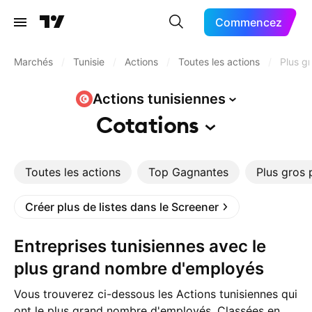
Commencez
Marchés
/
Tunisie
/
Actions
/
Toutes les actions
/
Plus g
Actions
tunisiennes
Cotations
Toutes les actions
Top Gagnantes
Plus gros 
Créer plus de listes dans le Screener
Entreprises tunisiennes avec le
plus grand nombre d'employés
Vous trouverez ci-dessous les Actions tunisiennes qui
ont le plus grand nombre d'employés. Classées en