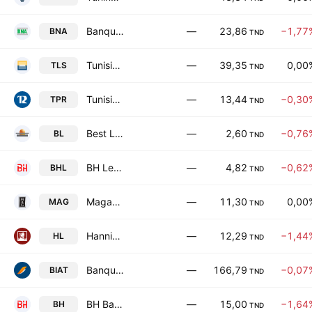
Banque Nationale Agricole
—
23,86
−1,77
BNA
TND
Tunisie Leasing & Factoring SA
—
39,35
0,00
TLS
TND
Tunisie Profiles Aluminium
—
13,44
−0,30
TPR
TND
Best Lease
—
2,60
−0,76
BL
TND
BH Leasing SA
—
4,82
−0,62
BHL
TND
Magasin General SA
—
11,30
0,00
MAG
TND
Hannibal Lease SA
—
12,29
−1,44
HL
TND
Banque Internationale Arabe de Tunisie SA
—
166,79
−0,07
BIAT
TND
BH Bank
—
15,00
−1,64
BH
TND