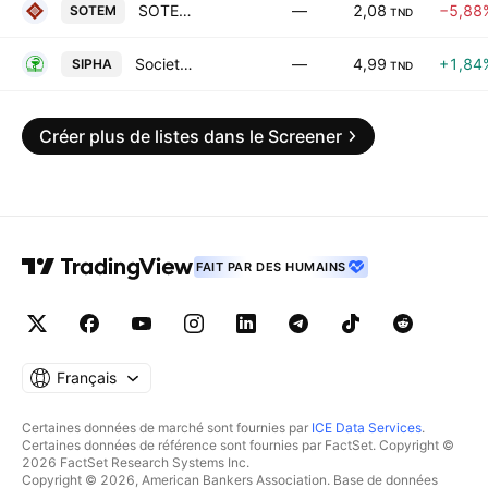
SOTEMAIL SA
—
2,08
−5,88
SOTEM
TND
Societe des Industries Pharmaceutiques de Tunisie SA
—
4,99
+1,84
SIPHA
TND
Créer plus de listes dans le Screener
FAIT PAR DES HUMAINS
Français
Certaines données de marché sont fournies par
ICE Data Services
.
Certaines données de référence sont fournies par FactSet. Copyright ©
2026 FactSet Research Systems Inc.
Copyright © 2026, American Bankers Association. Base de données