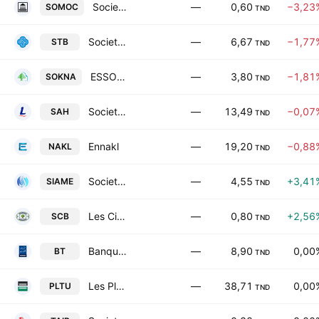
Societe moderne de ceramique SA
—
0,60
−3,23
SOMOC
TND
Societe Tunisienne de Banque
—
6,67
−1,77
STB
TND
ESSOUKNA Societe Anonyme
—
3,80
−1,81
SOKNA
TND
Societe d'Articles Hygieniques SA
—
13,49
−0,07
SAH
TND
Ennakl
—
19,20
−0,88
NAKL
TND
Societe Industrielle d'Appareillage et de Materiels Electriques SA
—
4,55
+3,41
SIAME
TND
Les Ciments de Bizerte SA
—
0,80
+2,56
SCB
TND
Banque de Tunisie SA
—
8,90
0,00
BT
TND
Les Placements de Tunisie-SICAF SA
—
38,71
0,00
PLTU
TND