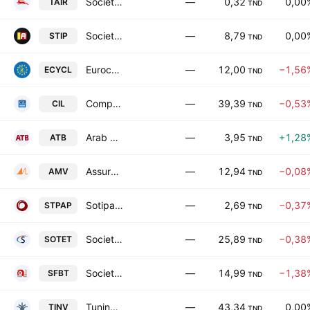
Societe Tunisienne de l'Air SA
—
0,32
0,00
TAIR
TND
Societe Tunisienne des Industries de Pneumatiques
—
8,79
0,00
STIP
TND
Eurocycles SA
—
12,00
−1,56
ECYCL
TND
Compagnie Internationale de Leasing
—
39,39
−0,53
CIL
TND
Arab Tunisian Bank SA
—
3,95
+1,28
ATB
TND
Assurances Maghrebia Vie
—
12,94
−0,08
AMV
TND
Sotipapier SA
—
2,69
−0,37
STPAP
TND
Societe Tunisienne d'Entreprises de Telecommunications
—
25,89
−0,38
SOTET
TND
Societe de Fabrication des Boissons de Tunisie SA
—
14,99
−1,38
SFBT
TND
Tuninvest SICAR SA
—
43,34
0,00
TINV
TND