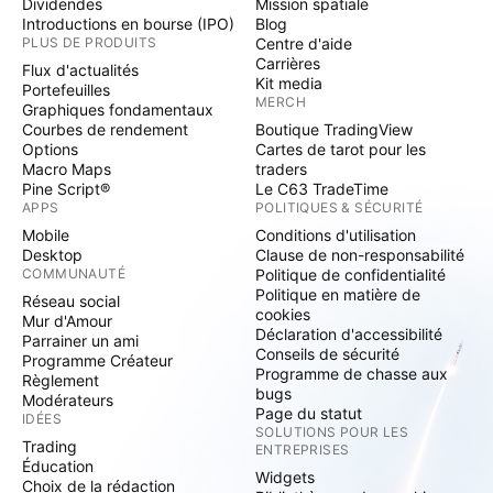
Dividendes
Mission spatiale
Introductions en bourse (IPO)
Blog
PLUS DE PRODUITS
Centre d'aide
Carrières
Flux d'actualités
Kit media
Portefeuilles
MERCH
Graphiques fondamentaux
Courbes de rendement
Boutique TradingView
Options
Cartes de tarot pour les
Macro Maps
traders
Pine Script®
Le C63 TradeTime
APPS
POLITIQUES & SÉCURITÉ
Mobile
Conditions d'utilisation
Desktop
Clause de non-responsabilité
COMMUNAUTÉ
Politique de confidentialité
Politique en matière de
Réseau social
cookies
Mur d'Amour
Déclaration d'accessibilité
Parrainer un ami
Conseils de sécurité
Programme Créateur
Programme de chasse aux
Règlement
bugs
Modérateurs
Page du statut
IDÉES
SOLUTIONS POUR LES
Trading
ENTREPRISES
Éducation
Widgets
Choix de la rédaction