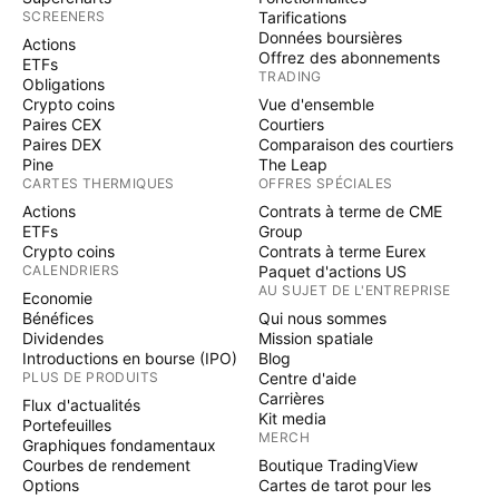
SCREENERS
Tarifications
Données boursières
Actions
Offrez des abonnements
ETFs
TRADING
Obligations
Crypto coins
Vue d'ensemble
Paires CEX
Courtiers
Paires DEX
Comparaison des courtiers
Pine
The Leap
CARTES THERMIQUES
OFFRES SPÉCIALES
Actions
Contrats à terme de CME
ETFs
Group
Crypto coins
Contrats à terme Eurex
CALENDRIERS
Paquet d'actions US
AU SUJET DE L'ENTREPRISE
Economie
Bénéfices
Qui nous sommes
Dividendes
Mission spatiale
Introductions en bourse (IPO)
Blog
PLUS DE PRODUITS
Centre d'aide
Carrières
Flux d'actualités
Kit media
Portefeuilles
MERCH
Graphiques fondamentaux
Courbes de rendement
Boutique TradingView
Options
Cartes de tarot pour les