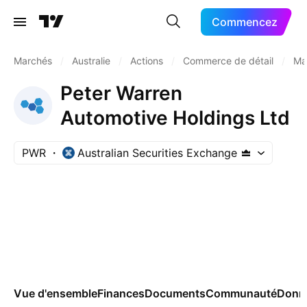
Commencez
Marchés
/
Australie
/
Actions
/
Commerce de détail
/
Ma
Peter Warren
Automotive Holdings Ltd
PWR
Australian Securities Exchange
Vue d'ensemble
Finances
Documents
Communauté
Donn