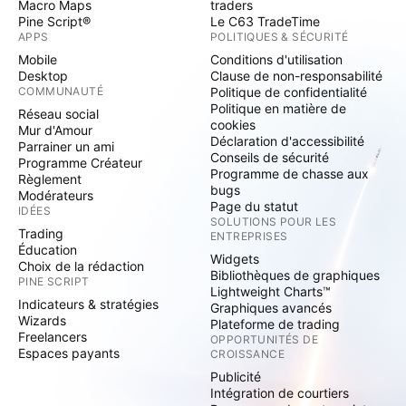
Macro Maps
traders
Pine Script®
Le C63 TradeTime
APPS
POLITIQUES & SÉCURITÉ
Mobile
Conditions d'utilisation
Desktop
Clause de non-responsabilité
COMMUNAUTÉ
Politique de confidentialité
Politique en matière de
Réseau social
cookies
Mur d'Amour
Déclaration d'accessibilité
Parrainer un ami
Conseils de sécurité
Programme Créateur
Programme de chasse aux
Règlement
bugs
Modérateurs
Page du statut
IDÉES
SOLUTIONS POUR LES
Trading
ENTREPRISES
Éducation
Widgets
Choix de la rédaction
Bibliothèques de graphiques
PINE SCRIPT
Lightweight Charts™
Indicateurs & stratégies
Graphiques avancés
Wizards
Plateforme de trading
Freelancers
OPPORTUNITÉS DE
Espaces payants
CROISSANCE
Publicité
Intégration de courtiers