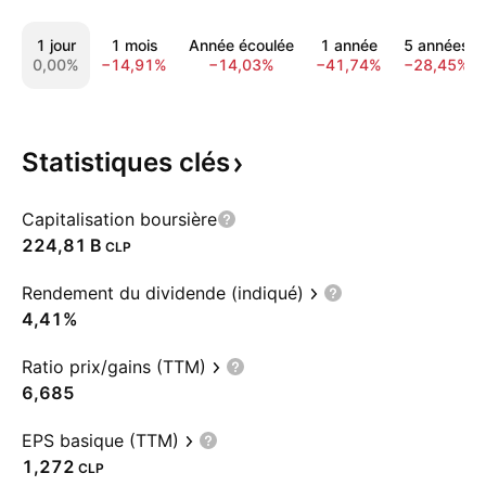
1 jour
1 mois
Année écoulée
1 année
5 années
0,00%
−14,91%
−14,03%
−41,74%
−28,45%
Statistiques
clés
Capitalisation boursière
‪224,81 B‬
CLP
Rendement du dividende (indiqué)
4,41%
Ratio prix/gains (TTM)
6,685
EPS basique (TTM)
1,272
CLP