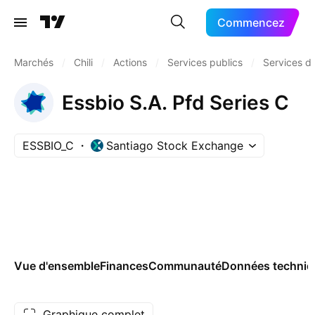
Commencez
Marchés
/
Chili
/
Actions
/
Services publics
/
Services d
Essbio S.A. Pfd Series C
ESSBIO_C
Santiago Stock Exchange
Vue d'ensemble
Finances
Communauté
Données techniq
Graphique complet