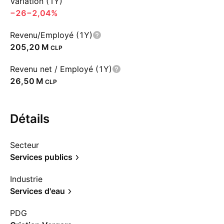
Variation (1Y)
−26
−2,04%
Revenu/Employé (1Y)
‪205,20 M‬
CLP
Revenu net / Employé (1Y)
‪26,50 M‬
CLP
Détails
Secteur
Services publics
Industrie
Services d'eau
PDG