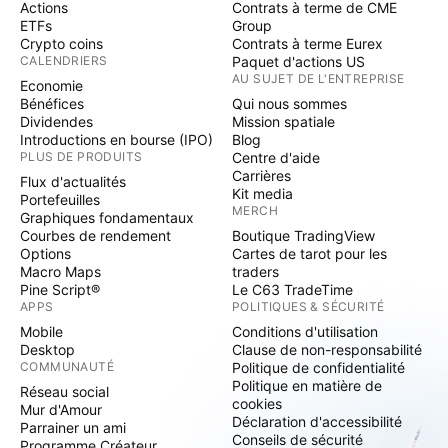
Actions
Contrats à terme de CME
ETFs
Group
Crypto coins
Contrats à terme Eurex
CALENDRIERS
Paquet d'actions US
AU SUJET DE L'ENTREPRISE
Economie
Bénéfices
Qui nous sommes
Dividendes
Mission spatiale
Introductions en bourse (IPO)
Blog
PLUS DE PRODUITS
Centre d'aide
Carrières
Flux d'actualités
Kit media
Portefeuilles
MERCH
Graphiques fondamentaux
Courbes de rendement
Boutique TradingView
Options
Cartes de tarot pour les
Macro Maps
traders
Pine Script®
Le C63 TradeTime
APPS
POLITIQUES & SÉCURITÉ
Mobile
Conditions d'utilisation
Desktop
Clause de non-responsabilité
COMMUNAUTÉ
Politique de confidentialité
Politique en matière de
Réseau social
cookies
Mur d'Amour
Déclaration d'accessibilité
Parrainer un ami
Conseils de sécurité
Programme Créateur