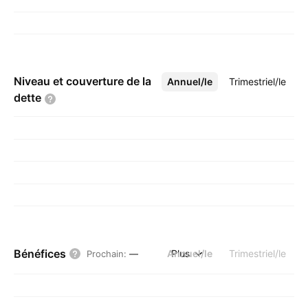
Niveau et couverture de la
Annuel/le
Plus
Trimestriel/le
dette
Bénéfices
Annuel/le
Plus
Trimestriel/le
Prochain
:
—