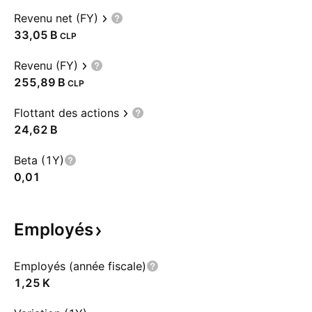
Revenu net (FY)
‪33,05 B‬
CLP
Revenu (FY)
‪255,89 B‬
CLP
Flottant des actions
‪24,62 B‬
Beta (1Y)
0,01
Employés
Employés (année fiscale)
‪1,25 K‬