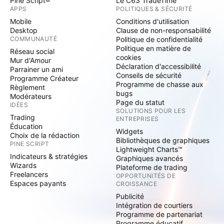
Pine Script®
Le C63 TradeTime
APPS
POLITIQUES & SÉCURITÉ
Mobile
Conditions d'utilisation
Desktop
Clause de non-responsabilité
COMMUNAUTÉ
Politique de confidentialité
Politique en matière de
Réseau social
cookies
Mur d'Amour
Déclaration d'accessibilité
Parrainer un ami
Conseils de sécurité
Programme Créateur
Programme de chasse aux
Règlement
bugs
Modérateurs
Page du statut
IDÉES
SOLUTIONS POUR LES
Trading
ENTREPRISES
Éducation
Widgets
Choix de la rédaction
Bibliothèques de graphiques
PINE SCRIPT
Lightweight Charts™
Indicateurs & stratégies
Graphiques avancés
Wizards
Plateforme de trading
Freelancers
OPPORTUNITÉS DE
Espaces payants
CROISSANCE
Publicité
Intégration de courtiers
Programme de partenariat
Programme éducatif