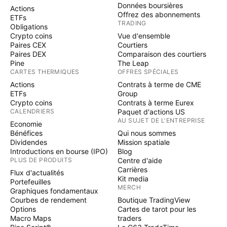
Données boursières
Actions
Offrez des abonnements
ETFs
TRADING
Obligations
Crypto coins
Vue d'ensemble
Paires CEX
Courtiers
Paires DEX
Comparaison des courtiers
Pine
The Leap
CARTES THERMIQUES
OFFRES SPÉCIALES
Actions
Contrats à terme de CME
ETFs
Group
Crypto coins
Contrats à terme Eurex
CALENDRIERS
Paquet d'actions US
AU SUJET DE L'ENTREPRISE
Economie
Bénéfices
Qui nous sommes
Dividendes
Mission spatiale
Introductions en bourse (IPO)
Blog
PLUS DE PRODUITS
Centre d'aide
Carrières
Flux d'actualités
Kit media
Portefeuilles
MERCH
Graphiques fondamentaux
Courbes de rendement
Boutique TradingView
Options
Cartes de tarot pour les
Macro Maps
traders