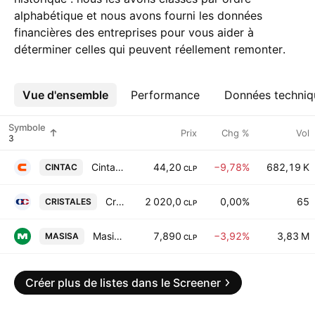
alphabétique et nous avons fourni les données
financières des entreprises pour vous aider à
déterminer celles qui peuvent réellement remonter.
Vue d'ensemble
Plus
Performance
Données techniq
Symbole
Prix
Chg %
Vol
Cintac S.A.
44,20
−9,78%
682,19 K
CINTAC
CLP
Cristalerias De Chile S.A.
2 020,0
0,00%
65
CRISTALES
CLP
Masisa S.A.
7,890
−3,92%
3,83 M
MASISA
CLP
Créer plus de listes dans le Screener