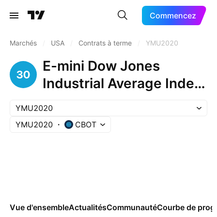
Commencez
Marchés
/
USA
/
Contrats à terme
/
YMU2020
E-mini Dow Jones
Industrial Average Index
Futures (Sep 2020)
YMU2020
YMU2020
CBOT
Vue d'ensemble
Actualités
Communauté
Courbe de prog