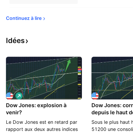
Continuez à 
lire
Idées
L
o
Dow Jones: explosion à
n
Dow Jones: corr
g
venir?
depuis le haut d
haussier 4H
Le Dow Jones est en retard par
Sous le plus haut 
rapport aux deux autres indices
51200 une consoli