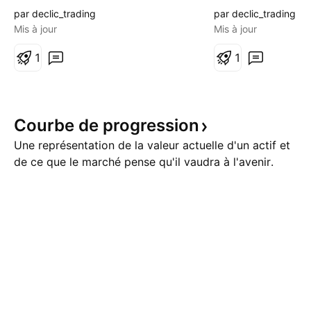
US majeurs, le SP500 et le
prévoir en directi
par declic_trading
par declic_trading
Nasdaq. Après avoir consolidé
résistance vers 5
Mis à jour
Mis à jour
plusieurs semaines sous la
test favorable et 
résistance majeure de 50200, le
1
positive, ce nive
1
plus vieil indice du monde s'est
serait idéal pour s
affranchi de celle ci récemment
à l'achat et viser 
et le pullback s'est avéré
plus haut historiq
Courbe de
progression
convaincant. Tous les repli
puis le haut
Une représentation de la valeur actuelle d'un actif et
de ce que le marché pense qu'il vaudra à l'avenir.