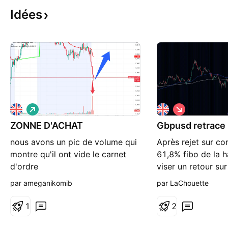
Idées
L
S
o
h
ZONNE D'ACHAT
n
Gbpusd retrace
o
g
r
nous avons un pic de volume qui
Après rejet sur co
t
montre qu'il ont vide le carnet
61,8% fibo de la h
d'ordre
viser un retour sur
38%. Pas de struc
par ameganikomib
par LaChouette
retournement mais
retacement en jam
1
2