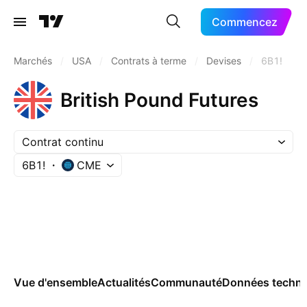
Commencez
Marchés
/
USA
/
Contrats à terme
/
Devises
/
6B1!
British Pound Futures
Contrat continu
6B1!
CME
Vue d'ensemble
Actualités
Communauté
Données techni