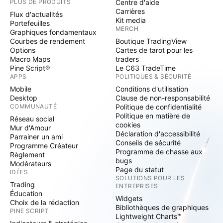
PLUS DE PRODUITS
Centre d'aide
Carrières
Flux d'actualités
Kit media
Portefeuilles
MERCH
Graphiques fondamentaux
Courbes de rendement
Boutique TradingView
Options
Cartes de tarot pour les
Macro Maps
traders
Pine Script®
Le C63 TradeTime
APPS
POLITIQUES & SÉCURITÉ
Mobile
Conditions d'utilisation
Desktop
Clause de non-responsabilité
COMMUNAUTÉ
Politique de confidentialité
Politique en matière de
Réseau social
cookies
Mur d'Amour
Déclaration d'accessibilité
Parrainer un ami
Conseils de sécurité
Programme Créateur
Programme de chasse aux
Règlement
bugs
Modérateurs
Page du statut
IDÉES
SOLUTIONS POUR LES
Trading
ENTREPRISES
Éducation
Widgets
Choix de la rédaction
Bibliothèques de graphiques
PINE SCRIPT
Lightweight Charts™