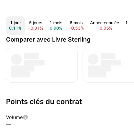
1 jour
5 jours
1 mois
6 mois
Année écoulée
1 a
0,11%
−0,01%
0,90%
−0,53%
−0,05%
1,
Comparer avec Livre Sterling
Points clés du contrat
Volume
—