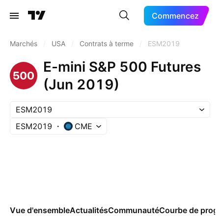
Commencez
Marchés
/
USA
/
Contrats à terme
/
ESM2019
E-mini S&P 500 Futures
(Jun 2019)
ESM2019
ESM2019
CME
Vue d'ensemble
Actualités
Communauté
Courbe de prog