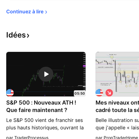
Continuez à 
lire
Idées
S
05:50
h
S&P 500 : Nouveaux ATH !
Mes niveaux ont
o
r
Que faire maintenant ?
cadré toute la 
t
500
Le S&P 500 vient de franchir ses
Belle illustration s
plus hauts historiques, ouvrant la
que j'appelle « lai
porte à de nouveaux scénarios
venir à mes niveau
par TraderProcessus
par PropTraderHome