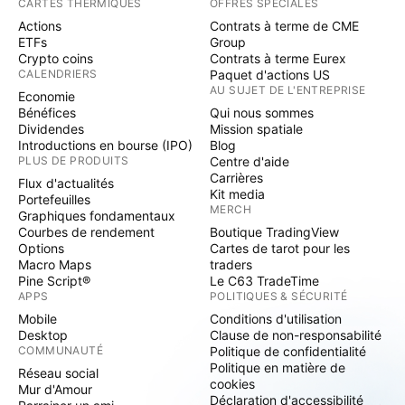
CARTES THERMIQUES
OFFRES SPÉCIALES
Actions
Contrats à terme de CME
ETFs
Group
Crypto coins
Contrats à terme Eurex
CALENDRIERS
Paquet d'actions US
AU SUJET DE L'ENTREPRISE
Economie
Bénéfices
Qui nous sommes
Dividendes
Mission spatiale
Introductions en bourse (IPO)
Blog
PLUS DE PRODUITS
Centre d'aide
Carrières
Flux d'actualités
Kit media
Portefeuilles
MERCH
Graphiques fondamentaux
Courbes de rendement
Boutique TradingView
Options
Cartes de tarot pour les
Macro Maps
traders
Pine Script®
Le C63 TradeTime
APPS
POLITIQUES & SÉCURITÉ
Mobile
Conditions d'utilisation
Desktop
Clause de non-responsabilité
COMMUNAUTÉ
Politique de confidentialité
Politique en matière de
Réseau social
cookies
Mur d'Amour
Déclaration d'accessibilité