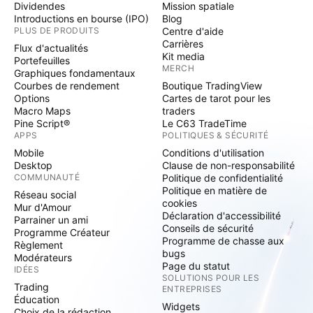
Dividendes
Mission spatiale
Introductions en bourse (IPO)
Blog
PLUS DE PRODUITS
Centre d'aide
Carrières
Flux d'actualités
Kit media
Portefeuilles
MERCH
Graphiques fondamentaux
Courbes de rendement
Boutique TradingView
Options
Cartes de tarot pour les
Macro Maps
traders
Pine Script®
Le C63 TradeTime
APPS
POLITIQUES & SÉCURITÉ
Mobile
Conditions d'utilisation
Desktop
Clause de non-responsabilité
COMMUNAUTÉ
Politique de confidentialité
Politique en matière de
Réseau social
cookies
Mur d'Amour
Déclaration d'accessibilité
Parrainer un ami
Conseils de sécurité
Programme Créateur
Programme de chasse aux
Règlement
bugs
Modérateurs
Page du statut
IDÉES
SOLUTIONS POUR LES
Trading
ENTREPRISES
Éducation
Widgets
Choix de la rédaction