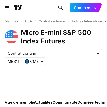
Commencez
Marchés
/
USA
/
Contrats à terme
/
Indices Internationaux
Micro E-mini S&P 500
Index Futures
Contrat continu
MES1!
CME
Vue d'ensemble
Actualités
Communauté
Données techni