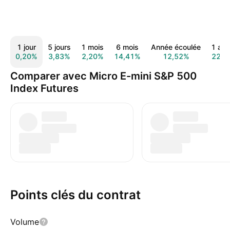
1 jour
5 jours
1 mois
6 mois
Année écoulée
1 an
0,20%
3,83%
2,20%
14,41%
12,52%
22,7
Comparer avec Micro E-mini S&P 500
Index Futures
Points clés du contrat
Volume