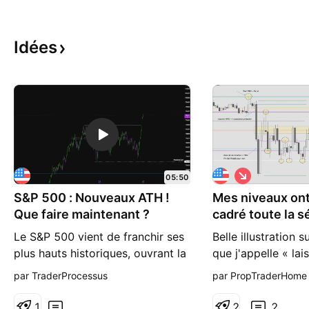
Idées
S
05:50
h
S&P 500 : Nouveaux ATH !
Mes niveaux ont
o
r
Que faire maintenant ?
cadré toute la 
t
500
Le S&P 500 vient de franchir ses
Belle illustration s
plus hauts historiques, ouvrant la
que j'appelle « lai
porte à de nouveaux scénarios
venir à mes niveau
par TraderProcessus
par PropTraderHome
de marché. Dans cette analyse,
était posé la veil
nous passons en revue les
niveaux clés tracé
1
2
2