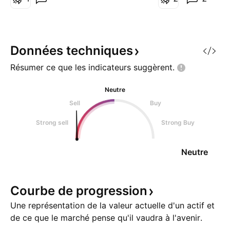
principales unités de temps afin
automatiquement
de comprendre où se situe
VAH/POC/VAL com
réellement le prix dans sa
Ensuite, je n'ai eu 
structure. Nous verrons quels
le prix faisait dess
Données
techniques
signaux attendre avant d'i
la YVAH à l'ouve
Résumer ce que les indicateurs
suggèrent.
Neutre
Sell
Buy
Strong sell
Strong Buy
Neutre
Courbe de
progression
Une représentation de la valeur actuelle d'un actif et
de ce que le marché pense qu'il vaudra à l'avenir.