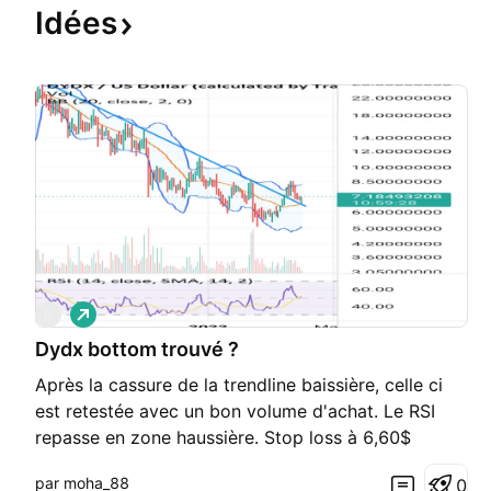
Idées
L
D
o
Dydx bottom trouvé ?
n
g
Après la cassure de la trendline baissière, celle ci
est retestée avec un bon volume d'achat. Le RSI
repasse en zone haussière. Stop loss à 6,60$
par moha_88
0