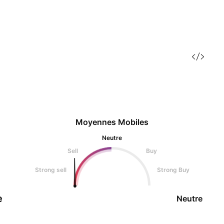
Moyennes Mobiles
Neutre
Sell
Buy
Strong sell
Strong Buy
e
Neutre