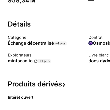
‪958,34 M‬
—
Détails
Catégorie
Contrat
Échange décentralisé
Osmosi
+4 plus
Explorateurs
Livre blanc
mintscan.io
docs.dyd
+1 plus
Produits
dérivés
Intérêt ouvert