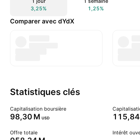
1 jour
1 semaine
3,25%
1,25%
Comparer avec dYdX
Statistiques clés
Capitalisation boursière
‪98,30 M‬
‪115,84
USD
Offre totale
Intérêt ouv