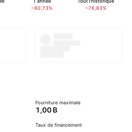
ée
1 année
Tout l'historique
−80,73%
−76,83%
Fourniture maximale
‪1,00 B‬
Taux de financement