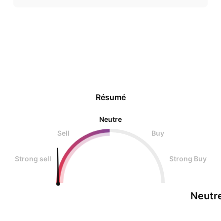
Résumé
Neutre
Sell
Buy
Strong sell
Strong Buy
Neutr