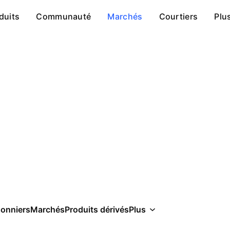
duits
Communauté
Marchés
Courtiers
Plu
sonniers
Marchés
Produits dérivés
Plus