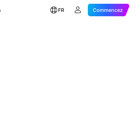
s
FR
Commencez