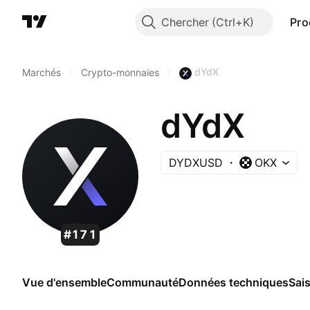
Chercher
Pro
dYdX
Marchés
/
Crypto-monnaies
/
dYdX
DYDXUSD
OKX
#171
Vue d'ensemble
Communauté
Données techniques
Sai