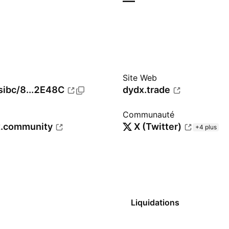
—
Site Web
s
ibc/8...2E48C
dydx.trade
Communauté
x.community
X (Twitter)
+4 plus
Liquidations