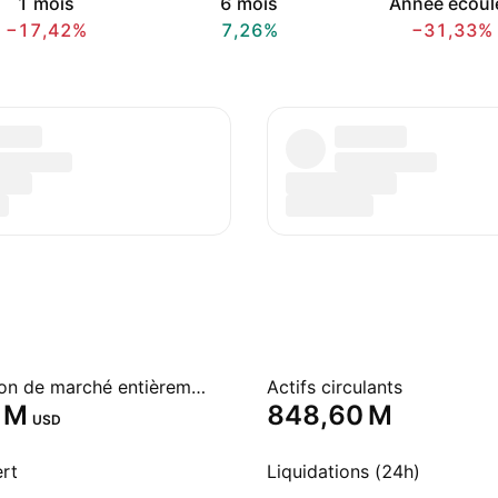
1 mois
6 mois
Année écoul
−17,42%
7,26%
−31,33%
Capitalisation de marché entièrement diluée
Actifs circulants
 M‬
‪848,60 M‬
USD
ert
Liquidations (24h)