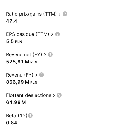
—
Ratio prix/gains (TTM)
47,4
EPS basique (TTM)
5,5
PLN
Revenu net (FY)
‪525,81 M‬
PLN
Revenu (FY)
‪866,99 M‬
PLN
Flottant des actions
‪64,96 M‬
Beta (1Y)
0,84