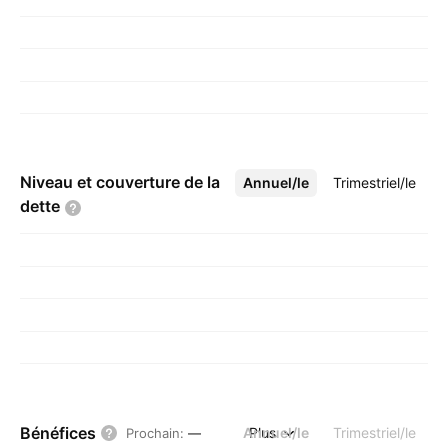
Niveau et couverture de la
Annuel/le
Plus
Trimestriel/le
dette
Bénéfices
Annuel/le
Plus
Trimestriel/le
Prochain
:
—