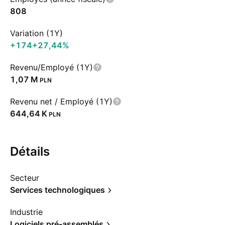
808
Variation (1Y)
+174
+27,44%
Revenu/Employé (1Y)
‪1,07 M‬
PLN
Revenu net / Employé (1Y)
‪644,64 K‬
PLN
Détails
Secteur
Services technologiques
Industrie
Logiciels pré-assemblés