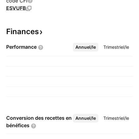
code CFI
ESVUFB
Finances
Performance
Annuel/le
Plus
Trimestriel/le
Conversion des recettes en
Annuel/le
Plus
Trimestriel/le
bénéfices