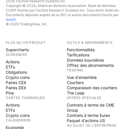
2026 FactSet Research Systems Inc.
Copyright © 2026, American Bankers Association. Base de données
CUSIP fournie par FactSet Research Systems Inc. Tous droits réservés.
Documents déposés auprès de la SEC et autres documents fournis par
Quartr
.
© 2026 TradingView, Inc.
PLUS QU'UN PRODUIT
OUTILS & ABONNEMENTS
Supercharts
Fonctionnalités
SCREENERS
Tarifications
Données boursières
Actions
Offrez des abonnements
ETFs
TRADING
Obligations
Crypto coins
Vue d'ensemble
Paires CEX
Courtiers
Paires DEX
Comparaison des courtiers
Pine
The Leap
CARTES THERMIQUES
OFFRES SPÉCIALES
Actions
Contrats à terme de CME
ETFs
Group
Crypto coins
Contrats à terme Eurex
CALENDRIERS
Paquet d'actions US
AU SUJET DE L'ENTREPRISE
Economie