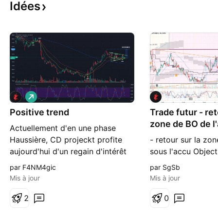
Idées
L
o
Positive trend
n
Trade futur - ret
g
zone de BO de l
Actuellement d'en une phase
Haussière, CD projeckt profite
- retour sur la zo
aujourd'hui d'un regain d'intérêt
sous l'accu Objecti
pour les entreprises de jeux
le plus vite possib
par F4NM4gic
par SgSb
vidéo avec la prise de position
du BO Accu) Laisse
Mis à jour
Mis à jour
d'un fond sur Ubisoft. On
à BE sur déplacem
cherchera un premier Take profit
2
de prix B (au proc
0
au alentour de 150 avec un stop