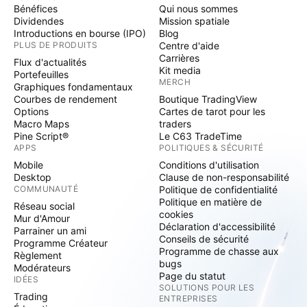
Bénéfices
Qui nous sommes
Dividendes
Mission spatiale
Introductions en bourse (IPO)
Blog
PLUS DE PRODUITS
Centre d'aide
Carrières
Flux d'actualités
Kit media
Portefeuilles
MERCH
Graphiques fondamentaux
Courbes de rendement
Boutique TradingView
Options
Cartes de tarot pour les
Macro Maps
traders
Pine Script®
Le C63 TradeTime
APPS
POLITIQUES & SÉCURITÉ
Mobile
Conditions d'utilisation
Desktop
Clause de non-responsabilité
COMMUNAUTÉ
Politique de confidentialité
Politique en matière de
Réseau social
cookies
Mur d'Amour
Déclaration d'accessibilité
Parrainer un ami
Conseils de sécurité
Programme Créateur
Programme de chasse aux
Règlement
bugs
Modérateurs
Page du statut
IDÉES
SOLUTIONS POUR LES
Trading
ENTREPRISES