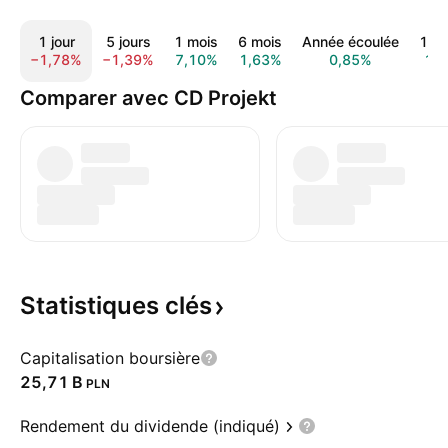
1 jour
5 jours
1 mois
6 mois
Année écoulée
1 a
−1,78%
−1,39%
7,10%
1,63%
0,85%
1,
Comparer avec CD Projekt
Statistiques
clés
Capitalisation boursière
‪25,71 B‬
PLN
Rendement du dividende (indiqué)