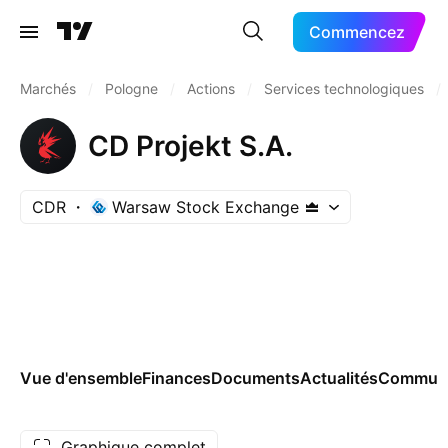
Commencez
Marchés
/
Pologne
/
Actions
/
Services technologiques
/
CD Projekt S.A.
CDR
Warsaw Stock Exchange
Vue d'ensemble
Finances
Documents
Actualités
Commun
Graphique complet