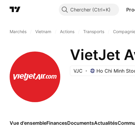
Chercher
Pro
Marchés
/
Vietnam
/
Actions
/
Transports
/
Compagnie
VietJet 
VJC
Ho Chi Minh Sto
Vue d'ensemble
Finances
Documents
Actualités
Commu