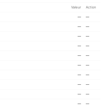
Valeur
Action
—
—
—
—
—
—
—
—
—
—
—
—
—
—
—
—
—
—
—
—