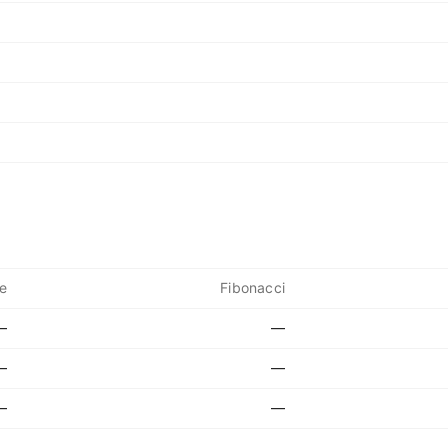
e
Fibonacci
—
—
—
—
—
—
—
—