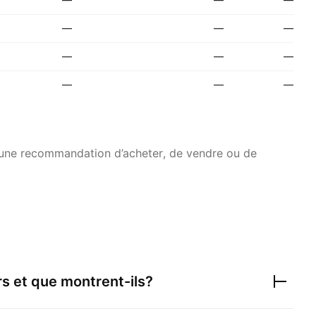
—
—
—
—
—
—
—
—
—
s une recommandation d’acheter, de vendre ou de
rs et que montrent-ils?