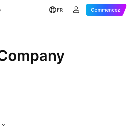
s
FR
Commencez
k Company