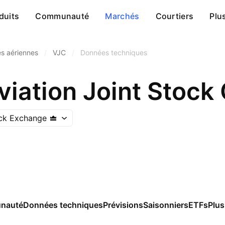
duits
Communauté
Marchés
Courtiers
Plu
s aériennes
/
VJC
/
Données techniques
Aviation Joint Stoc
ck Exchange
nauté
Données techniques
Prévisions
Saisonniers
ETFs
Plus