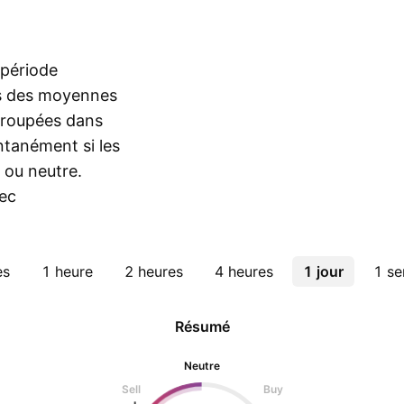
 période
es des moyennes
egroupées dans
ntanément si les
 ou neutre.
ec
es
1 heure
2 heures
4 heures
1 jour
1 s
Résumé
Neutre
Sell
Buy