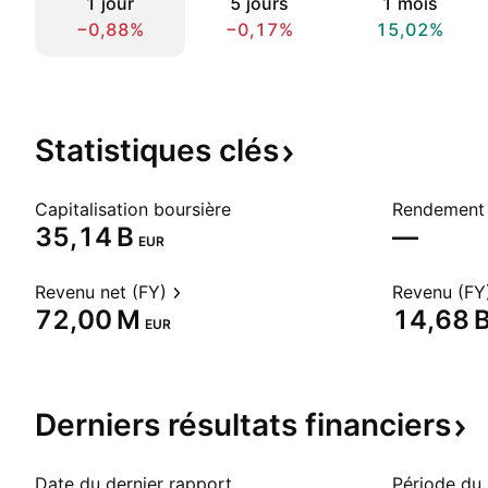
1 jour
5 jours
1 mois
−0,88%
−0,17%
15,02%
Statistiques
clés
Capitalisation boursière
Rendement 
‪35,14 B‬
—
EUR
Revenu net (FY)
Revenu (FY
‪72,00 M‬
‪14,68 B
EUR
Derniers résultats
financiers
Date du dernier rapport
Période du