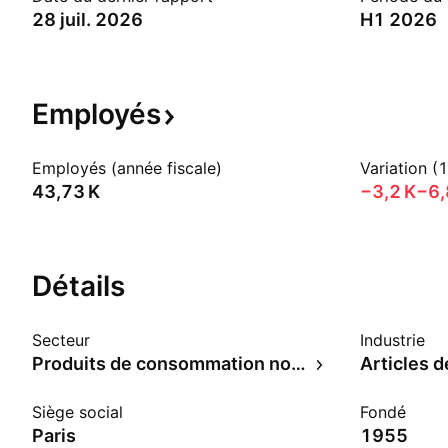
28 juil. 2026
H1 2026
Employés
Employés (année fiscale)
Variation (
‪43,73 K‬
‪−3,2 K‬
−6
Détails
Secteur
Industrie
Produits de consommation non durables
Siège social
Fondé
Paris
1955