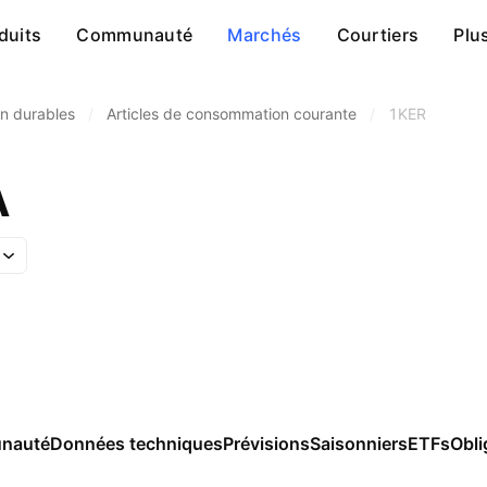
duits
Communauté
Marchés
Courtiers
Plu
n durables
/
Articles de consommation courante
/
1KER
A
nauté
Données techniques
Prévisions
Saisonniers
ETFs
Obli