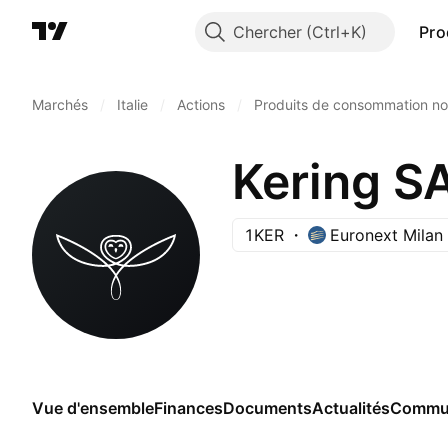
Chercher
Pro
Marchés
/
Italie
/
Actions
/
Produits de consommation no
Kering S
1KER
Euronext Milan
Vue d'ensemble
Finances
Documents
Actualités
Commu