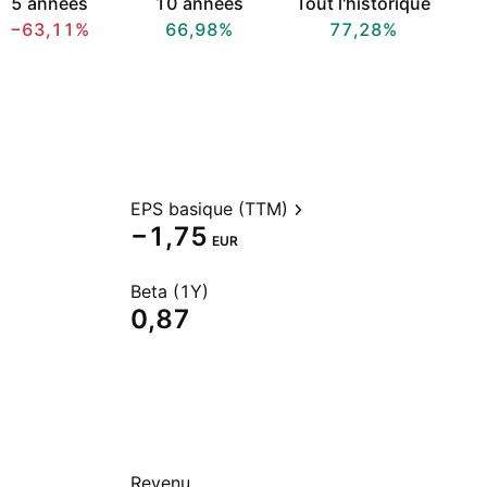
5 années
10 années
Tout l'historique
−63,11%
66,98%
77,28%
EPS basique (TTM)
−1,75
EUR
Beta (1Y)
0,87
Revenu