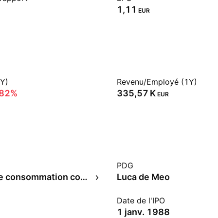
1,11
EUR
1Y)
Revenu/Employé (1Y)
,82%
‪335,57 K‬
EUR
PDG
Articles de consommation courante
Luca de Meo
Date de l'IPO
1 janv. 1988