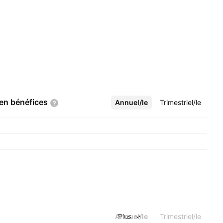
 en
bénéfices
Annuel/le
Plus
Trimestriel/le
Annuel/le
Plus
Trimestriel/le