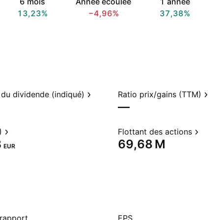
6 mois
Année écoulée
1 année
13,23%
−4,96%
37,38%
du dividende (indiqué)
Ratio prix/gains (TTM)
—
)
Flottant des actions
‬
‪69,68 M‬
EUR
 rapport
EPS