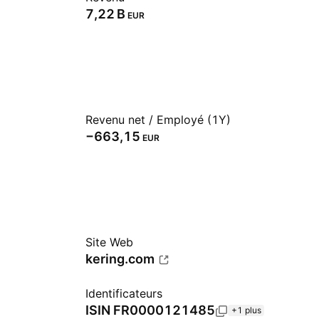
‪7,22 B‬
EUR
Revenu net / Employé (1Y)
−663,15
EUR
Site Web
kering.com
Identificateurs
ISIN
FR0000121485
+1 plus