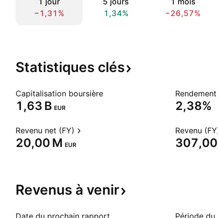
1 jour
5 jours
1 mois
−1,31%
1,34%
−26,57%
Statistiques
clés
Capitalisation boursière
Rendement 
‪1,63 B‬
2,38%
EUR
Revenu net (FY)
Revenu (FY
‪20,00 M‬
‪307,00
EUR
Revenus à
venir
Date du prochain rapport
Période du