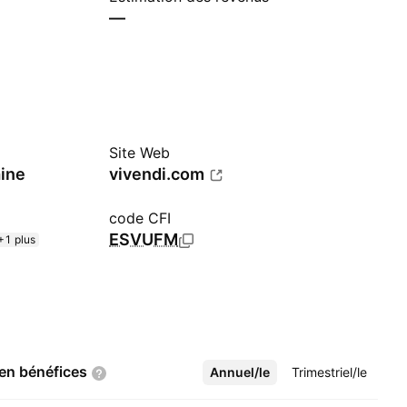
—
Site Web
ine
vivendi.com
code CFI
ESVUFM
+1 plus
 en
bénéfices
Annuel/le
Plus
Trimestriel/le