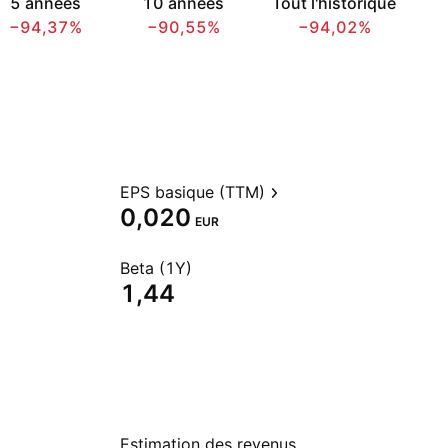
5 années
10 années
Tout l'historique
−94,37%
−90,55%
−94,02%
EPS basique (TTM)
0,020
EUR
Beta (1Y)
1,44
Estimation des revenus