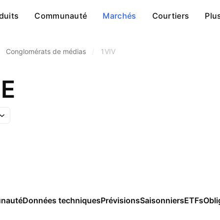
duits
Communauté
Marchés
Courtiers
Plu
Conglomérats de médias
/
1VIV
SE
nauté
Données techniques
Prévisions
Saisonniers
ETFs
Obli