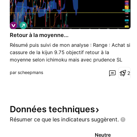
L
o
Retour à la moyenne...
n
g
Résumé puis suivi de mon analyse : Range : Achat si
cassure de la kijun 9.75 objectif retour à la
moyenne selon ichimoku mais avec prudence SL
9.51 (2.6%) Objectif : ----> 1er objectif : 10.095
par scheepmans
2
(+3.4%) (très probable) -------> 2ème objectif :
10.27 (+5.33%) -------------> 3ème objectif
Données
techniques
Résumer ce que les indicateurs
suggèrent.
Neutre