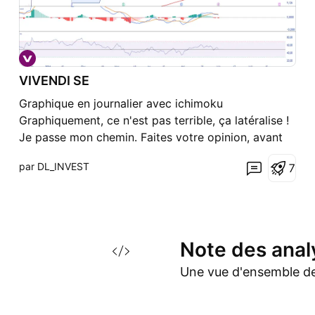
VIVENDI SE
Graphique en journalier avec ichimoku
Graphiquement, ce n'est pas terrible, ça latéralise !
Je passe mon chemin. Faites votre opinion, avant
de passer un ordre. ► Merci de booster,
par DL_INVEST
7
commenter, s'abonner !
Note des
anal
Une vue d'ensemble de