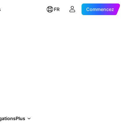
s
FR
Commencez
gations
Plus