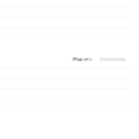
Annuel/le
Plus
Trimestriel/le