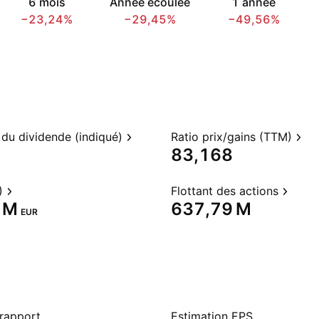
6 mois
Année écoulée
1 année
−23,24%
−29,45%
−49,56%
du dividende (indiqué)
Ratio prix/gains (TTM)
83,168
)
Flottant des actions
 M‬
‪637,79 M‬
EUR
 rapport
Estimation EPS