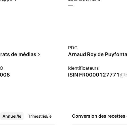
—
PDG
rats de médias
Arnaud Roy de Puyfonta
PO
Identificateurs
2008
ISIN
FR0000127771
Conversion des recettes
Annuel/le
Plus
Trimestriel/le