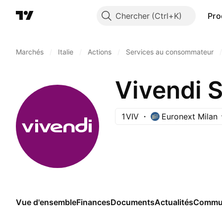
Chercher
Pro
Marchés
/
Italie
/
Actions
/
Services au consommateur
/
Vivendi 
1VIV
Euronext Milan
Vue d'ensemble
Finances
Documents
Actualités
Commu