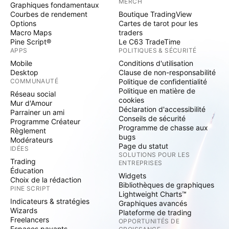
MERCH
Graphiques fondamentaux
Courbes de rendement
Boutique TradingView
Options
Cartes de tarot pour les
Macro Maps
traders
Pine Script®
Le C63 TradeTime
APPS
POLITIQUES & SÉCURITÉ
Mobile
Conditions d'utilisation
Desktop
Clause de non-responsabilité
COMMUNAUTÉ
Politique de confidentialité
Politique en matière de
Réseau social
cookies
Mur d'Amour
Déclaration d'accessibilité
Parrainer un ami
Conseils de sécurité
Programme Créateur
Programme de chasse aux
Règlement
bugs
Modérateurs
Page du statut
IDÉES
SOLUTIONS POUR LES
Trading
ENTREPRISES
Éducation
Widgets
Choix de la rédaction
Bibliothèques de graphiques
PINE SCRIPT
Lightweight Charts™
Indicateurs & stratégies
Graphiques avancés
Wizards
Plateforme de trading
Freelancers
OPPORTUNITÉS DE
Espaces payants