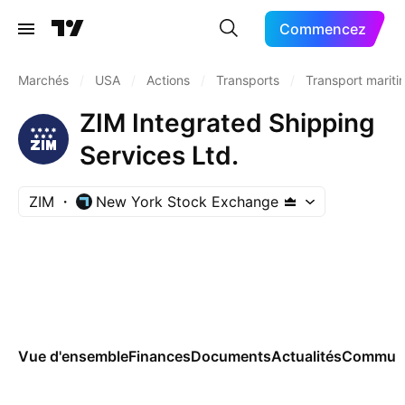
Commencez
Marchés
/
USA
/
Actions
/
Transports
/
Transport mariti
ZIM Integrated Shipping
Services Ltd.
ZIM
New York Stock Exchange
Vue d'ensemble
Finances
Documents
Actualités
Commun