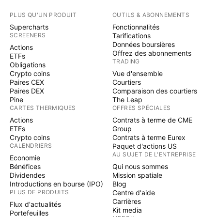
PLUS QU'UN PRODUIT
OUTILS & ABONNEMENTS
Supercharts
Fonctionnalités
SCREENERS
Tarifications
Données boursières
Actions
Offrez des abonnements
ETFs
TRADING
Obligations
Crypto coins
Vue d'ensemble
Paires CEX
Courtiers
Paires DEX
Comparaison des courtiers
Pine
The Leap
CARTES THERMIQUES
OFFRES SPÉCIALES
Actions
Contrats à terme de CME
ETFs
Group
Crypto coins
Contrats à terme Eurex
CALENDRIERS
Paquet d'actions US
AU SUJET DE L'ENTREPRISE
Economie
Bénéfices
Qui nous sommes
Dividendes
Mission spatiale
Introductions en bourse (IPO)
Blog
PLUS DE PRODUITS
Centre d'aide
Carrières
Flux d'actualités
Kit media
Portefeuilles