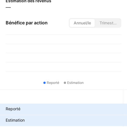
Estimation des revenus
—
Bénéfice par action
Annuel/le
Trimestriel/le
Reporté
Estimation
Métriques
Reporté
Estimation