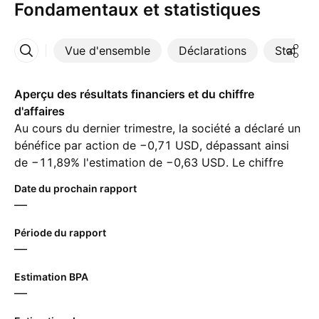
Fondamentaux et statistiques
Vue d'ensemble
Déclarations
Statisti
Plus
Aperçu des résultats financiers et du chiffre
d'affaires
Au cours du dernier trimestre, la société a déclaré un
bénéfice par action de −0,71 USD, dépassant ainsi
de −11,89% l'estimation de −0,63 USD. Le chiffre
d'affaires pour la même période a atteint ‪1,40 B‬ USD,
Date du prochain rapport
malgré une estimation de ‪1,48 B‬ USD. Pour le
—
prochain trimestre, les analystes prévoient un
bénéfice par action de 0,38 USD et un chiffre
Période du rapport
d'affaires de ‪1,74 B‬ USD.
—
Estimation BPA
—