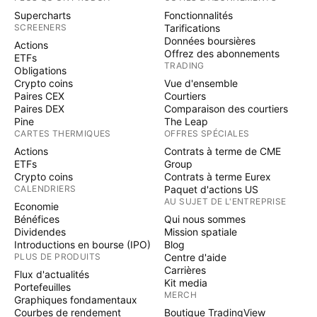
Supercharts
Fonctionnalités
SCREENERS
Tarifications
Données boursières
Actions
Offrez des abonnements
ETFs
TRADING
Obligations
Crypto coins
Vue d'ensemble
Paires CEX
Courtiers
Paires DEX
Comparaison des courtiers
Pine
The Leap
CARTES THERMIQUES
OFFRES SPÉCIALES
Actions
Contrats à terme de CME
ETFs
Group
Crypto coins
Contrats à terme Eurex
CALENDRIERS
Paquet d'actions US
AU SUJET DE L'ENTREPRISE
Economie
Bénéfices
Qui nous sommes
Dividendes
Mission spatiale
Introductions en bourse (IPO)
Blog
PLUS DE PRODUITS
Centre d'aide
Carrières
Flux d'actualités
Kit media
Portefeuilles
MERCH
Graphiques fondamentaux
Courbes de rendement
Boutique TradingView