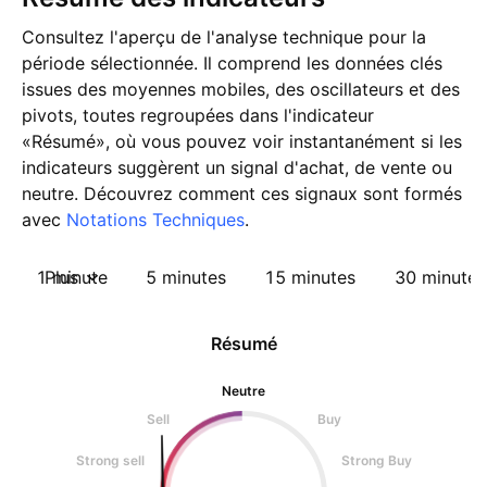
Consultez l'aperçu de l'analyse technique pour la
période sélectionnée. Il comprend les données clés
issues des moyennes mobiles, des oscillateurs et des
pivots, toutes regroupées dans l'indicateur
«Résumé», où vous pouvez voir instantanément si les
indicateurs suggèrent un signal d'achat, de vente ou
neutre. Découvrez comment ces signaux sont formés
avec
Notations Techniques
.
1 minute
Plus
5 minutes
15 minutes
30 minutes
Résumé
Neutre
Sell
Buy
Strong sell
Strong Buy