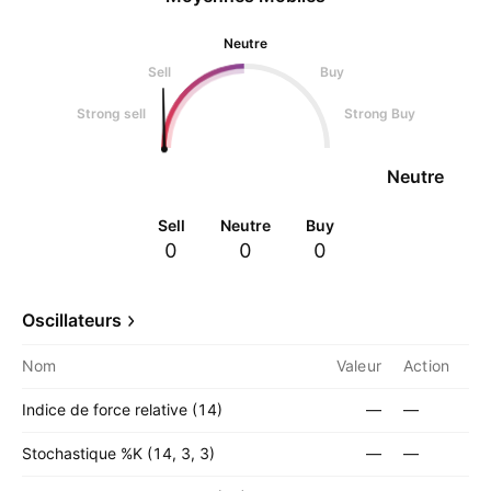
Neutre
Sell
Buy
Strong sell
Strong Buy
Neutre
Sell
Neutre
Buy
0
0
0
Oscillateurs
Nom
Valeur
Action
Indice de force relative (14)
—
—
Stochastique %K (14, 3, 3)
—
—