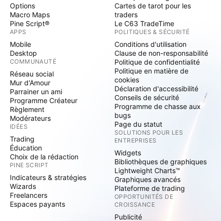
Options
Cartes de tarot pour les
Macro Maps
traders
Pine Script®
Le C63 TradeTime
APPS
POLITIQUES & SÉCURITÉ
Mobile
Conditions d'utilisation
Desktop
Clause de non-responsabilité
COMMUNAUTÉ
Politique de confidentialité
Politique en matière de
Réseau social
cookies
Mur d'Amour
Déclaration d'accessibilité
Parrainer un ami
Conseils de sécurité
Programme Créateur
Programme de chasse aux
Règlement
bugs
Modérateurs
Page du statut
IDÉES
SOLUTIONS POUR LES
Trading
ENTREPRISES
Éducation
Widgets
Choix de la rédaction
Bibliothèques de graphiques
PINE SCRIPT
Lightweight Charts™
Indicateurs & stratégies
Graphiques avancés
Wizards
Plateforme de trading
Freelancers
OPPORTUNITÉS DE
Espaces payants
CROISSANCE
Publicité