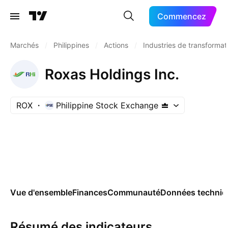
Commencez
Marchés
/
Philippines
/
Actions
/
Industries de transformat
Roxas Holdings Inc.
ROX
Philippine Stock Exchange
Vue d'ensemble
Finances
Communauté
Données techniq
Résumé des indicateurs