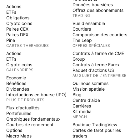
Données boursières
Actions
Offrez des abonnements
ETFs
TRADING
Obligations
Crypto coins
Vue d'ensemble
Paires CEX
Courtiers
Paires DEX
Comparaison des courtiers
Pine
The Leap
CARTES THERMIQUES
OFFRES SPÉCIALES
Actions
Contrats à terme de CME
ETFs
Group
Crypto coins
Contrats à terme Eurex
CALENDRIERS
Paquet d'actions US
AU SUJET DE L'ENTREPRISE
Economie
Bénéfices
Qui nous sommes
Dividendes
Mission spatiale
Introductions en bourse (IPO)
Blog
PLUS DE PRODUITS
Centre d'aide
Carrières
Flux d'actualités
Kit media
Portefeuilles
MERCH
Graphiques fondamentaux
Courbes de rendement
Boutique TradingView
Options
Cartes de tarot pour les
Macro Maps
traders