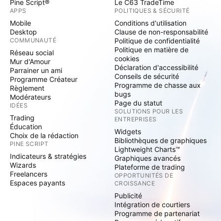
Pine Script®
Le C63 TradeTime
APPS
POLITIQUES & SÉCURITÉ
Mobile
Conditions d'utilisation
Desktop
Clause de non-responsabilité
COMMUNAUTÉ
Politique de confidentialité
Politique en matière de
Réseau social
cookies
Mur d'Amour
Déclaration d'accessibilité
Parrainer un ami
Conseils de sécurité
Programme Créateur
Programme de chasse aux
Règlement
bugs
Modérateurs
Page du statut
IDÉES
SOLUTIONS POUR LES
Trading
ENTREPRISES
Éducation
Widgets
Choix de la rédaction
Bibliothèques de graphiques
PINE SCRIPT
Lightweight Charts™
Indicateurs & stratégies
Graphiques avancés
Wizards
Plateforme de trading
Freelancers
OPPORTUNITÉS DE
Espaces payants
CROISSANCE
Publicité
Intégration de courtiers
Programme de partenariat