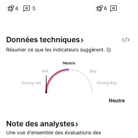
plus en détail, tout est expliqué
pourrait marquer 
dans mon contenu habituel
4
5
d’accumulation da
6
(short). ⚠️ Sans conseil, sans
de fond, à conditi
filtre, simplement un partage
structure reste in
d’analyse 😉
poursuite avec de
ascen
Données
techniques
Résumer ce que les indicateurs
suggèrent.
Neutre
Sell
Buy
Strong sell
Strong Buy
Neutre
Note des
analystes
Une vue d'ensemble des évaluations des