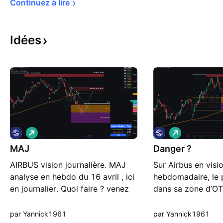
Continuez à 
lire
Idées
L
L
o
o
MAJ
n
Danger ?
n
g
g
AIRBUS vision journalière. MAJ
Sur Airbus en visi
analyse en hebdo du 16 avril , ici
hebdomadaire, le p
en journalier. Quoi faire ? venez
dans sa zone d’OT
voir ... Pour celles et ceux qui
un possible retour
souhaitent analyser la structure
sur un niveau clé.
par Yannick1961
par Yannick1961