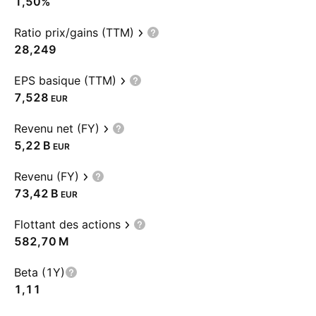
1,50%
Ratio prix/gains (TTM)
28,249
EPS basique (TTM)
7,528
EUR
Revenu net (FY)
‪5,22 B‬
EUR
Revenu (FY)
‪73,42 B‬
EUR
Flottant des actions
‪582,70 M‬
Beta (1Y)
1,11