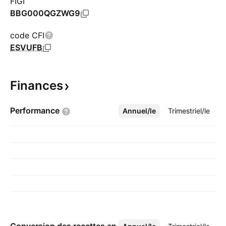
FIGI
BBG000QGZWG9
code CFI
ESVUFB
Finances
Performance
Annuel/le
Plus
Trimestriel/le