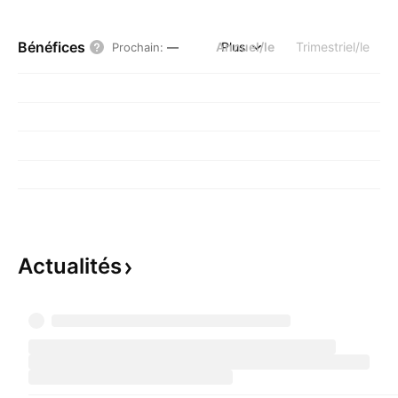
Bénéfices
Annuel/le
Plus
Trimestriel/le
Prochain
:
—
Actualités