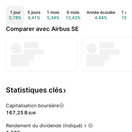
1 jour
5 jours
1 mois
6 mois
Année écoulée
1 an
0,78%
4,41%
5,34%
12,43%
4,44%
19,7
Comparer avec Airbus SE
Statistiques
clés
Capitalisation boursière
‪167,25 B‬
EUR
Rendement du dividende (indiqué)