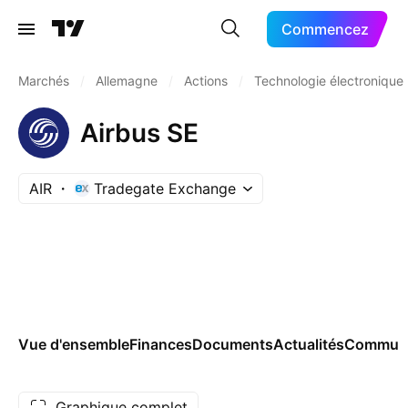
Commencez
Marchés
/
Allemagne
/
Actions
/
Technologie électronique
Airbus SE
AIR
Tradegate Exchange
Vue d'ensemble
Finances
Documents
Actualités
Commun
Graphique complet