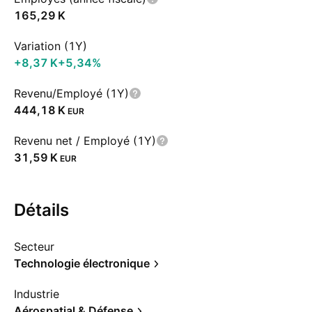
‪165,29 K‬
Variation (1Y)
‪+8,37 K‬
+5,34%
Revenu/Employé (1Y)
‪444,18 K‬
EUR
Revenu net / Employé (1Y)
‪31,59 K‬
EUR
Détails
Secteur
Technologie électronique
Industrie
Aérospatial & Défense