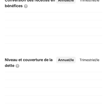
Conversion des recettes en
Annuel/le
Plus
Trimestriel/le
bénéfices
Niveau et couverture de la
Annuel/le
Plus
Trimestriel/le
dette