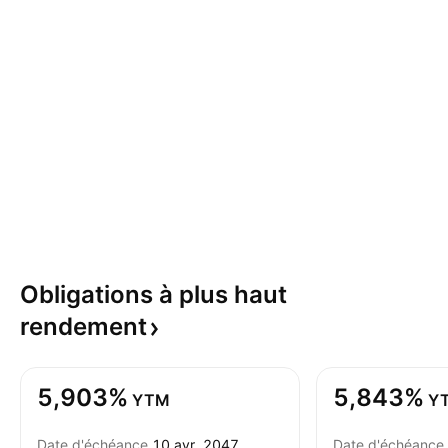
Obligations à plus haut
rendement
5,903%
5,843%
YTM
Y
Date d'échéance
10 avr. 2047
Date d'échéance