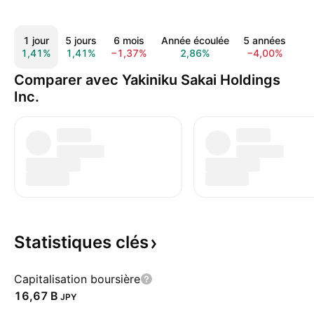
1 jour
5 jours
6 mois
Année écoulée
5 années
Tou
1,41%
1,41%
−1,37%
2,86%
−4,00%
Comparer avec Yakiniku Sakai Holdings
Inc.
Statistiques
clés
Capitalisation boursière
‪16,67 B‬
JPY