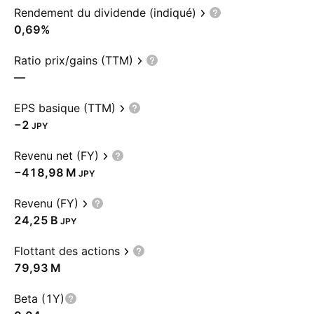
Rendement du dividende (indiqué)
0,69%
Ratio prix/gains (TTM)
—
EPS basique (TTM)
−2
JPY
Revenu net (FY)
‪−418,98 M‬
JPY
Revenu (FY)
‪24,25 B‬
JPY
Flottant des actions
‪79,93 M‬
Beta (1Y)