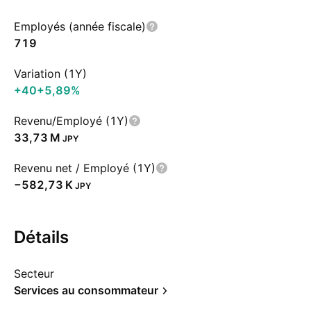
Employés (année fiscale)
719
Variation (1Y)
+40
+5,89%
Revenu/Employé (1Y)
‪33,73 M‬
JPY
Revenu net / Employé (1Y)
‪−582,73 K‬
JPY
Détails
Secteur
Services au consommateur