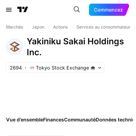
Commencez
Marchés
/
Japon
/
Actions
/
Services au consommateur
/
Yakiniku Sakai Holdings
Inc.
2694
Tokyo Stock Exchange
Vue d'ensemble
Finances
Communauté
Données techniq