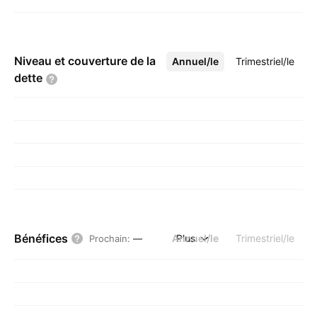
Niveau et couverture de la
Annuel/le
Plus
Trimestriel/le
dette
Bénéfices
Annuel/le
Plus
Trimestriel/le
Prochain
:
—