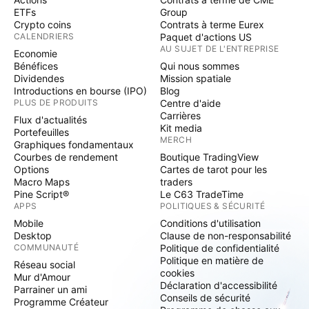
ETFs
Group
Crypto coins
Contrats à terme Eurex
CALENDRIERS
Paquet d'actions US
AU SUJET DE L'ENTREPRISE
Economie
Bénéfices
Qui nous sommes
Dividendes
Mission spatiale
Introductions en bourse (IPO)
Blog
PLUS DE PRODUITS
Centre d'aide
Carrières
Flux d'actualités
Kit media
Portefeuilles
MERCH
Graphiques fondamentaux
Courbes de rendement
Boutique TradingView
Options
Cartes de tarot pour les
Macro Maps
traders
Pine Script®
Le C63 TradeTime
APPS
POLITIQUES & SÉCURITÉ
Mobile
Conditions d'utilisation
Desktop
Clause de non-responsabilité
COMMUNAUTÉ
Politique de confidentialité
Politique en matière de
Réseau social
cookies
Mur d'Amour
Déclaration d'accessibilité
Parrainer un ami
Conseils de sécurité
Programme Créateur