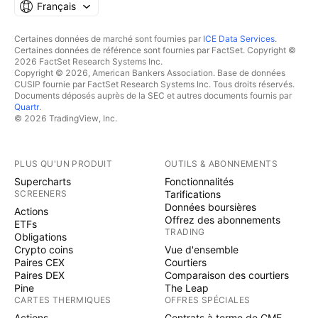
Français
Certaines données de marché sont fournies par
ICE Data Services
.
Certaines données de référence sont fournies par FactSet. Copyright ©
2026 FactSet Research Systems Inc.
Copyright © 2026, American Bankers Association. Base de données
CUSIP fournie par FactSet Research Systems Inc. Tous droits réservés.
Documents déposés auprès de la SEC et autres documents fournis par
Quartr
.
© 2026 TradingView, Inc.
PLUS QU'UN PRODUIT
OUTILS & ABONNEMENTS
Supercharts
Fonctionnalités
SCREENERS
Tarifications
Données boursières
Actions
Offrez des abonnements
ETFs
TRADING
Obligations
Crypto coins
Vue d'ensemble
Paires CEX
Courtiers
Paires DEX
Comparaison des courtiers
Pine
The Leap
CARTES THERMIQUES
OFFRES SPÉCIALES
Actions
Contrats à terme de CME