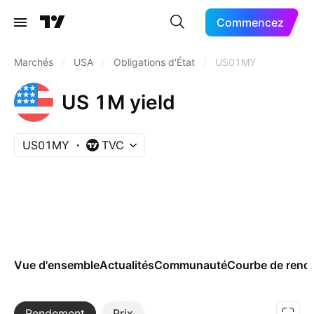
Commencez
Marchés
/
USA
/
Obligations d'État
/
US01MY
US 1M yield
US01MY
TVC
Vue d'ensemble
Actualités
Communauté
Courbe de rend
Rendement
Plus
Prix