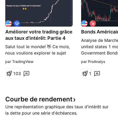
É
S
d
h
Améliorer votre trading grâce
u
Bonds Américai
o
c
r
aux taux d'intérêt: Partie 4
Analyse de March
a
t
t
Salut tout le monde! 👋 Ce mois,
united states 1 m
i
nous voulions explorer le sujet
Government Bond
o
n
des taux d'intérêt; ce qu'ils sont,
par TradingView
par ProAnalys
pourquoi ils sont importants, et
comment vous pouvez utiliser les
1
0
3
1
informations à leur sujet dans
votre trading. C'est un thème que
les nouveaux traders survolent
généralement lorsqu'ils débutent,
Courbe de
rendement
nou
Une représentation graphique des taux d'intérêt sur
la dette pour une série d'échéances.