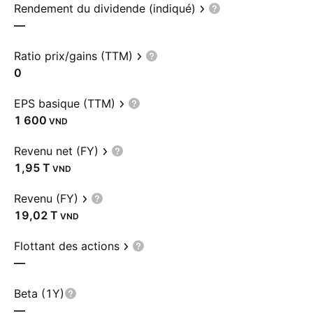
Rendement du dividende (indiqué)
—
Ratio prix/gains (TTM)
0
EPS basique (TTM)
1 600
VND
Revenu net (FY)
‪1,95 T‬
VND
Revenu (FY)
‪19,02 T‬
VND
Flottant des actions
—
Beta (1Y)
—