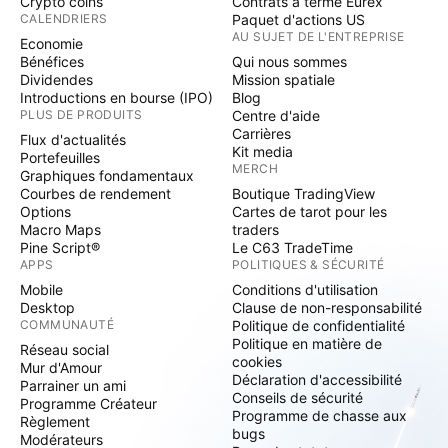
Crypto coins
Contrats à terme Eurex
CALENDRIERS
Paquet d'actions US
AU SUJET DE L'ENTREPRISE
Economie
Bénéfices
Qui nous sommes
Dividendes
Mission spatiale
Introductions en bourse (IPO)
Blog
PLUS DE PRODUITS
Centre d'aide
Carrières
Flux d'actualités
Kit media
Portefeuilles
MERCH
Graphiques fondamentaux
Courbes de rendement
Boutique TradingView
Options
Cartes de tarot pour les
Macro Maps
traders
Pine Script®
Le C63 TradeTime
APPS
POLITIQUES & SÉCURITÉ
Mobile
Conditions d'utilisation
Desktop
Clause de non-responsabilité
COMMUNAUTÉ
Politique de confidentialité
Politique en matière de
Réseau social
cookies
Mur d'Amour
Déclaration d'accessibilité
Parrainer un ami
Conseils de sécurité
Programme Créateur
Programme de chasse aux
Règlement
bugs
Modérateurs