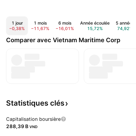
1 jour
1 mois
6 mois
Année écoulée
5 années
−0,38%
−11,67%
−16,01%
15,72%
74,92%
Comparer avec Vietnam Maritime Corp
Statistiques
clés
Capitalisation boursière
‪288,39 B‬
VND