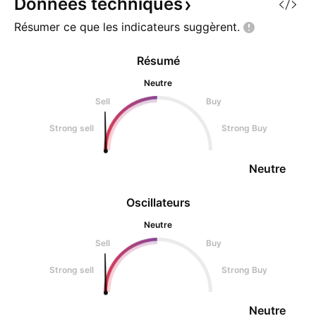
Données
techniques
Résumer ce que les indicateurs
suggèrent.
Résumé
Neutre
Sell
Buy
Strong sell
Strong Buy
Neutre
Oscillateurs
Neutre
Sell
Buy
Strong sell
Strong Buy
Neutre