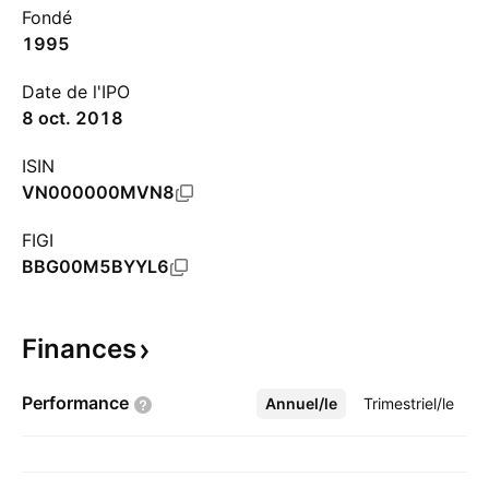
Fondé
1995
Date de l'IPO
8 oct. 2018
ISIN
VN000000MVN8
FIGI
BBG00M5BYYL6
Finances
Performance
Annuel/le
Plus
Trimestriel/le