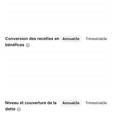
Conversion des recettes en
Annuel/le
Plus
Trimestriel/le
bénéfices
Niveau et couverture de la
Annuel/le
Plus
Trimestriel/le
dette