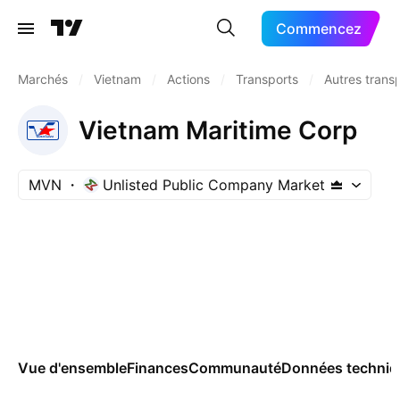
Commencez
Marchés
/
Vietnam
/
Actions
/
Transports
/
Autres trans
Vietnam Maritime Corp
MVN
Unlisted Public Company Market
Vue d'ensemble
Finances
Communauté
Données techniq