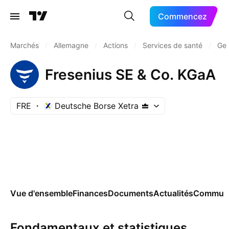
Commencez
Marchés
/
Allemagne
/
Actions
/
Services de santé
/
Ges
Fresenius SE & Co. KGaA
FRE
Deutsche Borse Xetra
Vue d'ensemble
Finances
Documents
Actualités
Commun
Fondamentaux et statistiques