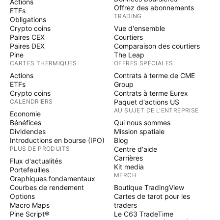
Actions
Offrez des abonnements
ETFs
TRADING
Obligations
Crypto coins
Vue d'ensemble
Paires CEX
Courtiers
Paires DEX
Comparaison des courtiers
Pine
The Leap
CARTES THERMIQUES
OFFRES SPÉCIALES
Actions
Contrats à terme de CME
ETFs
Group
Crypto coins
Contrats à terme Eurex
CALENDRIERS
Paquet d'actions US
AU SUJET DE L'ENTREPRISE
Economie
Bénéfices
Qui nous sommes
Dividendes
Mission spatiale
Introductions en bourse (IPO)
Blog
PLUS DE PRODUITS
Centre d'aide
Carrières
Flux d'actualités
Kit media
Portefeuilles
MERCH
Graphiques fondamentaux
Courbes de rendement
Boutique TradingView
Options
Cartes de tarot pour les
Macro Maps
traders
Pine Script®
Le C63 TradeTime