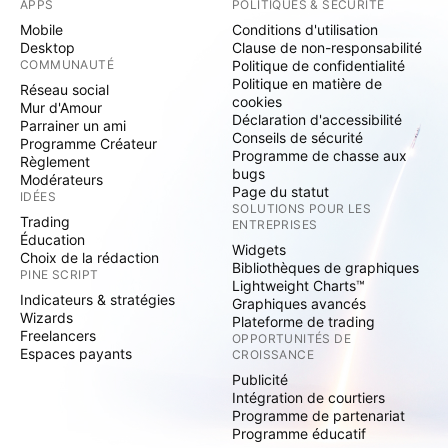
APPS
POLITIQUES & SÉCURITÉ
Mobile
Conditions d'utilisation
Desktop
Clause de non-responsabilité
COMMUNAUTÉ
Politique de confidentialité
Politique en matière de
Réseau social
cookies
Mur d'Amour
Déclaration d'accessibilité
Parrainer un ami
Conseils de sécurité
Programme Créateur
Programme de chasse aux
Règlement
bugs
Modérateurs
Page du statut
IDÉES
SOLUTIONS POUR LES
Trading
ENTREPRISES
Éducation
Widgets
Choix de la rédaction
Bibliothèques de graphiques
PINE SCRIPT
Lightweight Charts™
Indicateurs & stratégies
Graphiques avancés
Wizards
Plateforme de trading
Freelancers
OPPORTUNITÉS DE
Espaces payants
CROISSANCE
Publicité
Intégration de courtiers
Programme de partenariat
Programme éducatif