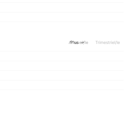
Annuel/le
Plus
Trimestriel/le