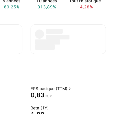
5 années
10 années
Tout l'historique
69,25%
313,89%
−4,28%
EPS basique (TTM)
0,83
EUR
Beta (1Y)