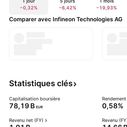
1 jour
5 jours
1 mois
−0,32%
−6,42%
−19,93%
Comparer avec Infineon Technologies AG
Statistiques
clés
Capitalisation boursière
Rendement 
‪78,19 B‬
0,58%
EUR
Revenu net (FY)
Revenu (FY