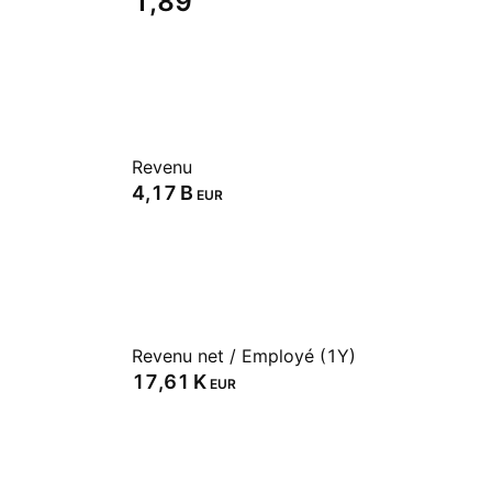
1,89
Revenu
‪4,17 B‬
EUR
Revenu net / Employé (1Y)
‪17,61 K‬
EUR