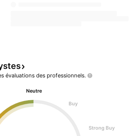
ystes
s évaluations des
professionnels.
Neutre
Buy
Strong Buy