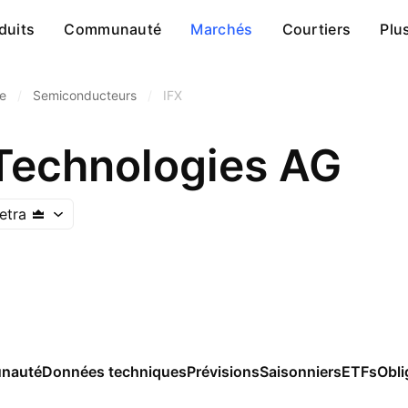
duits
Communauté
Marchés
Courtiers
Plu
ue
/
Semiconducteurs
/
IFX
 Technologies AG
etra
nauté
Données techniques
Prévisions
Saisonniers
ETFs
Obli