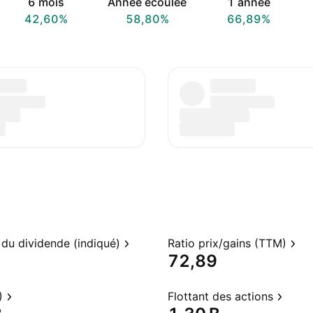
6 mois
Année écoulée
1 année
42,60%
58,80%
66,89%
du dividende (indiqué)
Ratio prix/gains (TTM)
72,89
)
Flottant des actions