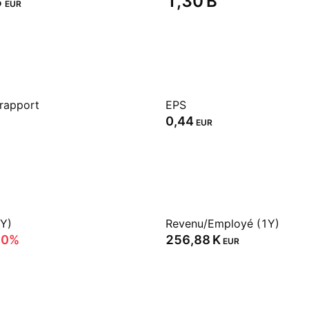
‬
‪1,30 B‬
EUR
 rapport
EPS
0,44
EUR
1Y)
Revenu/Employé (1Y)
70%
‪256,88 K‬
EUR