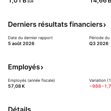
‪1,01 B‬
‪14,66 B
EUR
Derniers résultats
financiers
Date du dernier rapport
Période du
5 août 2026
Q3 2026
Employés
Employés (année fiscale)
Variation (
‪57,08 K‬
−988
−1,
Détails