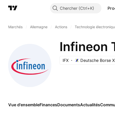
Chercher
Pro
Marchés
/
Allemagne
/
Actions
/
Technologie électroniq
Infineon
IFX
Deutsche Borse X
Vue d'ensemble
Finances
Documents
Actualités
Commu