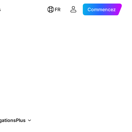
s
FR
Commencez
gations
Plus