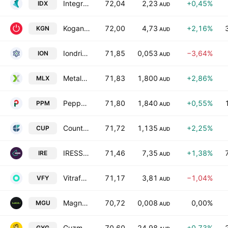
Integral Diagnostics Ltd
72,04
2,23
+0,45%
IDX
AUD
Kogan.com Ltd.
72,00
4,73
+2,16%
KGN
AUD
Iondrive Limited
71,85
0,053
−3,64%
ION
AUD
Metals X Limited
71,83
1,800
+2,86%
MLX
AUD
Pepper Money Ltd
71,80
1,840
+0,55%
PPM
AUD
Count Limited
71,72
1,135
+2,25%
CUP
AUD
IRESS Limited
71,46
7,35
+1,38%
IRE
AUD
Vitrafy Life Sciences Ltd.
71,17
3,81
−1,04%
VFY
AUD
Magnum Mining and Exploration Limited
70,72
0,008
0,00%
MGU
AUD
Guzman y Gomez Ltd.
70,60
24,98
+0,73%
GYG