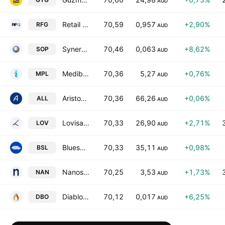
AUD
Retail Food Group Limited
70,59
0,957
+2,90%
RFG
AUD
Synertec Corporation Limited
70,46
0,063
+8,62%
SOP
AUD
Medibank Private Ltd.
70,36
5,27
+0,76%
MPL
AUD
Aristocrat Leisure Limited
70,36
66,26
+0,06%
ALL
AUD
Lovisa Holdings Ltd.
70,33
26,90
+2,71%
LOV
AUD
Bluescope Steel Limited
70,33
35,11
+0,98%
BSL
AUD
Nanosonics Limited
70,25
3,53
+1,73%
NAN
AUD
Diablo Resources Limited
70,12
0,017
+6,25%
DBO
AUD