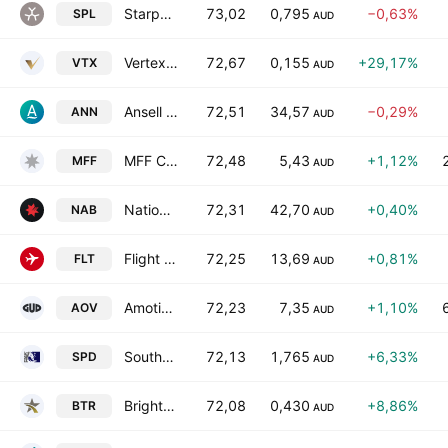
Starpharma Holdings Limited
73,02
0,795
−0,63%
SPL
AUD
Vertex Minerals Ltd.
72,67
0,155
+29,17%
VTX
AUD
Ansell Limited
72,51
34,57
−0,29%
ANN
AUD
MFF Capital Investments Ltd.
72,48
5,43
+1,12%
MFF
AUD
National Australia Bank Limited
72,31
42,70
+0,40%
NAB
AUD
Flight Centre Travel Group Limited
72,25
13,69
+0,81%
FLT
AUD
Amotiv Limited
72,23
7,35
+1,10%
AOV
AUD
Southern Palladium Ltd.
72,13
1,765
+6,33%
SPD
AUD
Brightstar Resources Limited
72,08
0,430
+8,86%
BTR
AUD