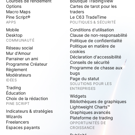
Courbes de rendement
Boutique TradingView
Options
Cartes de tarot pour les
Macro Maps
traders
Pine Script®
Le C63 TradeTime
APPS
POLITIQUES & SÉCURITÉ
Mobile
Conditions d'utilisation
Desktop
Clause de non-responsabilité
COMMUNAUTÉ
Politique de confidentialité
Politique en matière de
Réseau social
cookies
Mur d'Amour
Déclaration d'accessibilité
Parrainer un ami
Conseils de sécurité
Programme Créateur
Programme de chasse aux
Règlement
bugs
Modérateurs
Page du statut
IDÉES
SOLUTIONS POUR LES
Trading
ENTREPRISES
Éducation
Widgets
Choix de la rédaction
Bibliothèques de graphiques
PINE SCRIPT
Lightweight Charts™
Indicateurs & stratégies
Graphiques avancés
Wizards
Plateforme de trading
Freelancers
OPPORTUNITÉS DE
Espaces payants
CROISSANCE