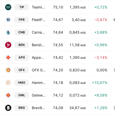
Teaminvest Private Group Ltd
75,10
1,395
+0,72%
TIP
AUD
FleetPartners Group Limited
74,67
3,40
−0,87%
FPR
AUD
Carnaby Resources Ltd.
74,64
0,845
+3,68%
CNB
AUD
Bendigo & Adelaide Bank Ltd.
74,55
11,58
+0,96%
BEN
AUD
Appen Ltd.
74,42
1,390
−3,14%
APX
AUD
OFX Group Ltd.
74,20
0,820
0,00%
OFX
AUD
Hammer Metals Limited
74,18
0,083
+10,67%
HMX
AUD
Gateway Mining Limited
74,12
0,072
+9,09%
GML
AUD
Breville Group Limited
74,09
34,67
+1,29%
BRG
AUD