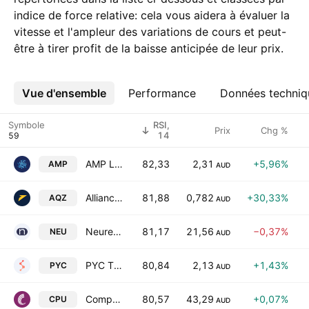
indice de force relative: cela vous aidera à évaluer la
vitesse et l'ampleur des variations de cours et peut-
être à tirer profit de la baisse anticipée de leur prix.
Vue d'ensemble
Plus
Performance
Données techniq
Symbole
RSI,
Prix
Chg %
14
AMP Limited
82,33
2,31
+5,96%
AMP
AUD
Alliance Aviation Services Limited
81,88
0,782
+30,33%
AQZ
AUD
Neuren Pharmaceuticals Limited
81,17
21,56
−0,37%
NEU
AUD
PYC Therapeutics Limited
80,84
2,13
+1,43%
PYC
AUD
Computershare Limited
80,57
43,29
+0,07%
CPU
AUD