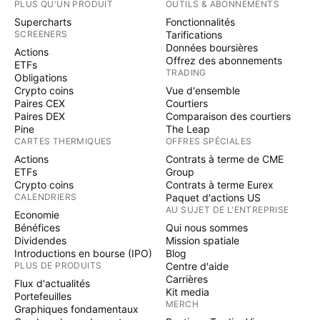
PLUS QU'UN PRODUIT
OUTILS & ABONNEMENTS
Supercharts
Fonctionnalités
SCREENERS
Tarifications
Données boursières
Actions
Offrez des abonnements
ETFs
TRADING
Obligations
Crypto coins
Vue d'ensemble
Paires CEX
Courtiers
Paires DEX
Comparaison des courtiers
Pine
The Leap
CARTES THERMIQUES
OFFRES SPÉCIALES
Actions
Contrats à terme de CME
ETFs
Group
Crypto coins
Contrats à terme Eurex
CALENDRIERS
Paquet d'actions US
AU SUJET DE L'ENTREPRISE
Economie
Bénéfices
Qui nous sommes
Dividendes
Mission spatiale
Introductions en bourse (IPO)
Blog
PLUS DE PRODUITS
Centre d'aide
Carrières
Flux d'actualités
Kit media
Portefeuilles
MERCH
Graphiques fondamentaux