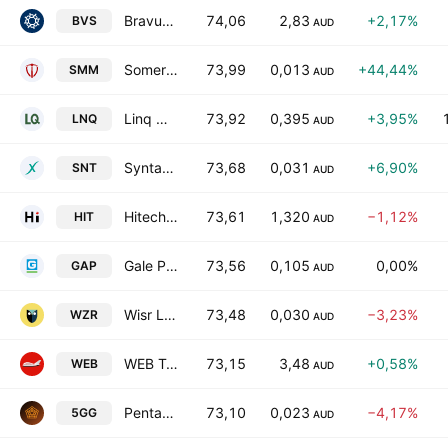
Bravura Solutions Limited
74,06
2,83
+2,17%
BVS
AUD
Somerset Minerals Limited
73,99
0,013
+44,44%
SMM
AUD
Linq Minerals Limited
73,92
0,395
+3,95%
LNQ
AUD
Syntara Limited
73,68
0,031
+6,90%
SNT
AUD
Hitech Group Australia Limited
73,61
1,320
−1,12%
HIT
AUD
Gale Pacific Limited
73,56
0,105
0,00%
GAP
AUD
Wisr Ltd.
73,48
0,030
−3,23%
WZR
AUD
WEB Travel Group limited
73,15
3,48
+0,58%
WEB
AUD
Pentanet Ltd
73,10
0,023
−4,17%
5GG
AUD