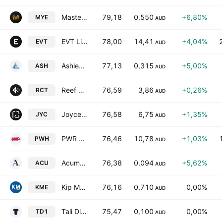
Mastermyne Group Limited
79,18
0,550
+6,80%
MYE
AUD
EVT Limited
78,00
14,41
+4,04%
EVT
AUD
Ashley Services Group Ltd.
77,13
0,315
+5,00%
ASH
AUD
Reef Casino Trust
76,59
3,86
+0,26%
RCT
AUD
Joyce Corporation Ltd
76,58
6,75
+1,35%
JYC
AUD
PWR Holdings Ltd.
76,46
10,78
+1,03%
PWH
AUD
Acumentis Group Limited
76,38
0,094
+5,62%
ACU
AUD
Kip McGrath Education Centres Limited
76,16
0,710
0,00%
KME
AUD
Tali Digital Ltd
75,47
0,100
0,00%
TD1
AUD