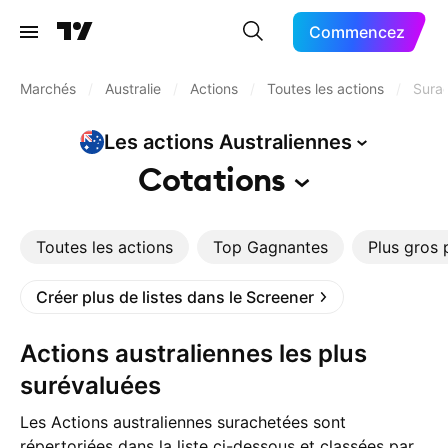
Commencez
Marchés
/
Australie
/
Actions
/
Toutes les actions
/
Sura
Les actions
Australiennes
Cotations
Toutes les actions
Top Gagnantes
Plus gros 
Créer plus de listes dans le Screener
Actions australiennes les plus
surévaluées
Les Actions australiennes surachetées sont
répertoriées dans la liste ci-dessous et classées par