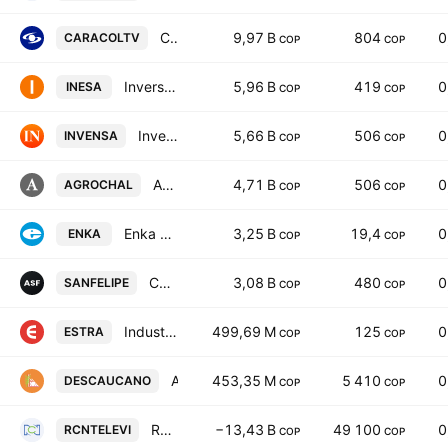
Caracol Television S.A.
9,97 B
804
0
CARACOLTV
COP
COP
Inversiones Equipos y Servicios SA
5,96 B
419
0
INESA
COP
COP
Inversiones Venecia SA
5,66 B
506
0
INVENSA
COP
COP
Agroguachal SA
4,71 B
506
0
AGROCHAL
COP
COP
Enka de Colombia S. A.
3,25 B
19,4
0
ENKA
COP
COP
Compania Agricola San Felipe SA
3,08 B
480
0
SANFELIPE
COP
COP
Industrias ESTRA SA
499,69 M
125
0
ESTRA
COP
COP
Alimentos Derivados de la Cana SA
453,35 M
5 410
0
DESCAUCANO
COP
COP
RCN Television SA
−13,43 B
49 100
0
RCNTELEVI
COP
COP