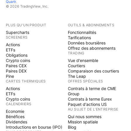
Quartr
.
© 2026 TradingView, Inc.
PLUS QU'UN PRODUIT
OUTILS & ABONNEMENTS
Supercharts
Fonctionnalités
SCREENERS
Tarifications
Données boursières
Actions
Offrez des abonnements
ETFs
TRADING
Obligations
Crypto coins
Vue d'ensemble
Paires CEX
Courtiers
Paires DEX
Comparaison des courtiers
Pine
The Leap
CARTES THERMIQUES
OFFRES SPÉCIALES
Actions
Contrats à terme de CME
ETFs
Group
Crypto coins
Contrats à terme Eurex
CALENDRIERS
Paquet d'actions US
AU SUJET DE L'ENTREPRISE
Economie
Bénéfices
Qui nous sommes
Dividendes
Mission spatiale
Introductions en bourse (IPO)
Blog