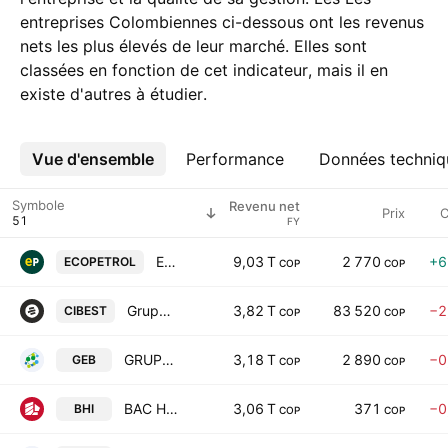
entreprises Colombiennes ci-dessous ont les revenus
nets les plus élevés de leur marché. Elles sont
classées en fonction de cet indicateur, mais il en
existe d'autres à étudier.
Vue d'ensemble
Plus
Performance
Données techniq
Symbole
Revenu net
Prix
C
FY
Ecopetrol SA
9,03 T
2 770
+6
ECOPETROL
COP
COP
Grupo Cibest S.A.
3,82 T
83 520
−2
CIBEST
COP
COP
GRUPO ENERGIA BOGOTA S.A. E.S.P
3,18 T
2 890
−0
GEB
COP
COP
BAC Holding International Corp
3,06 T
371
−0
BHI
COP
COP