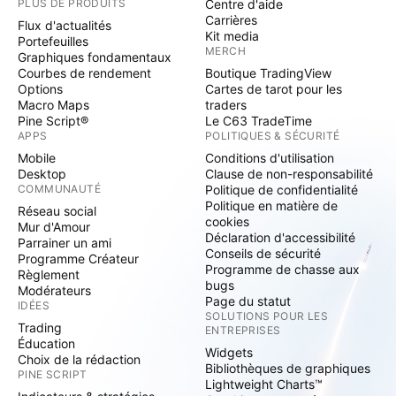
PLUS DE PRODUITS
Centre d'aide
Carrières
Flux d'actualités
Kit media
Portefeuilles
MERCH
Graphiques fondamentaux
Courbes de rendement
Boutique TradingView
Options
Cartes de tarot pour les
Macro Maps
traders
Pine Script®
Le C63 TradeTime
APPS
POLITIQUES & SÉCURITÉ
Mobile
Conditions d'utilisation
Desktop
Clause de non-responsabilité
COMMUNAUTÉ
Politique de confidentialité
Politique en matière de
Réseau social
cookies
Mur d'Amour
Déclaration d'accessibilité
Parrainer un ami
Conseils de sécurité
Programme Créateur
Programme de chasse aux
Règlement
bugs
Modérateurs
Page du statut
IDÉES
SOLUTIONS POUR LES
Trading
ENTREPRISES
Éducation
Widgets
Choix de la rédaction
Bibliothèques de graphiques
PINE SCRIPT
Lightweight Charts™