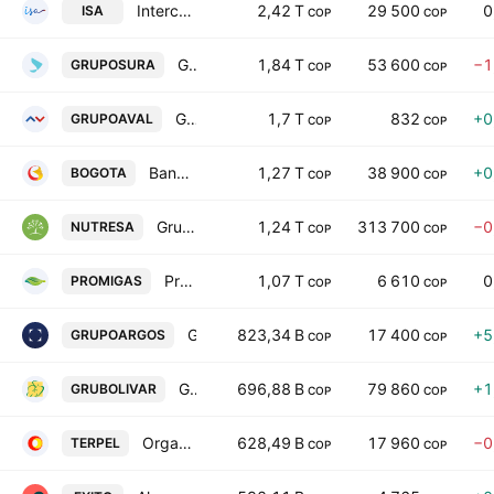
Interconexion Electrica SA ESP
2,42 T
29 500
0
ISA
COP
COP
Grupo de Inversiones Suramericana S.A.
1,84 T
53 600
−1
GRUPOSURA
COP
COP
Grupo Aval Acciones y Valores SA
1,7 T
832
+0
GRUPOAVAL
COP
COP
Banco de Bogota SA
1,27 T
38 900
+0
BOGOTA
COP
COP
Grupo Nutresa S.A.
1,24 T
313 700
−0
NUTRESA
COP
COP
Promigas SA ESP
1,07 T
6 610
0
PROMIGAS
COP
COP
Grupo Argos S.A.
823,34 B
17 400
+5
GRUPOARGOS
COP
COP
Grupo Bolivar SA
696,88 B
79 860
+1
GRUBOLIVAR
COP
COP
Organizacion Terpel SA
628,49 B
17 960
−0
TERPEL
COP
COP