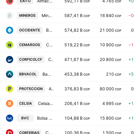
Almacenes Exito SA
592,11 B
4 765
+0
EXITO
COP
COP
Mineros SA
587,41 B
16 840
−0
MINEROS
COP
COP
Banco de Occidente SA
574,82 B
21 000
0
OCCIDENTE
COP
COP
Cementos Argos SA
519,22 B
10 900
−1
CEMARGOS
COP
COP
Corporacion Financiera Colombiana SA
471,67 B
20 800
+1
CORFICOLCF
COP
COP
Banco Bilbao Vizcaya Argentaria Colombia SA Class B
453,38 B
210
+5
BBVACOL
COP
COP
Administradora de Fondos de Pensiones y Cesantias Proteccion SA
376,83 B
80 000
0
PROTECCION
COP
COP
Celsia SA ESP
206,41 B
4 995
+1
CELSIA
COP
COP
Bolsa de Valores de Colombia S.A.
104,88 B
15 800
+1
BVC
COP
COP
Corporacion de Ferias y Exposiciones SA
100,36 B
1 500
0
CORFERIAS
COP
COP