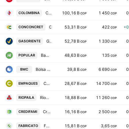
Colombina S.A.
100,16 B
1 450
0
COLOMBINA
COP
COP
Constructora Conconcreto S.A.
53,31 B
422
+0
CONCONCRET
COP
COP
Gas Natural del Oriente S.A. E.S.P.
52,78 B
1 330
0
GASORIENTE
COP
COP
Banco Popular SA Bogota
48,63 B
135
0
POPULAR
COP
COP
Bolsa Mercantil de Colombia SA
39,8 B
6 690
0
BMC
COP
COP
Compania de Empaques SA
28,67 B
14 700
0
EMPAQUES
COP
COP
Riopaila Agricola SA
18,88 B
11 260
0
RIOPAILA
COP
COP
Credifamilia Compania de Financiamiento SA
16,16 B
2 500
0
CREDIFAMI
COP
COP
Fabricato S.A.
15,81 B
3,65
0
FABRICATO
COP
COP