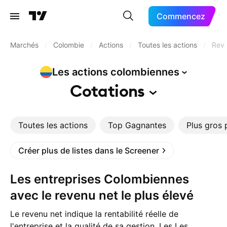
Commencez
Marchés
/
Colombie
/
Actions
/
Toutes les actions
/
Reve
Les actions
colombiennes
Cotations
Toutes les actions
Top Gagnantes
Plus gros 
Créer plus de listes dans le Screener
Les entreprises Colombiennes
avec le revenu net le plus élevé
Le revenu net indique la rentabilité réelle de
l'entreprise et la qualité de sa gestion. Les Les