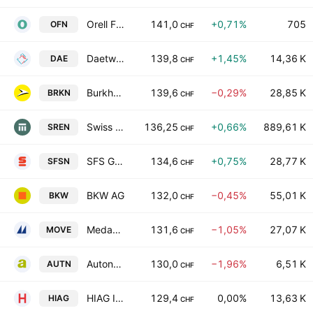
Orell Fussli AG
141,0
+0,71%
705
OFN
CHF
Daetwyler Holding AG
139,8
+1,45%
14,36 K
DAE
CHF
Burkhalter Holding AG
139,6
−0,29%
28,85 K
BRKN
CHF
Swiss Re AG
136,25
+0,66%
889,61 K
SREN
CHF
SFS Group AG
134,6
+0,75%
28,77 K
SFSN
CHF
BKW AG
132,0
−0,45%
55,01 K
BKW
CHF
Medacta Group SA
131,6
−1,05%
27,07 K
MOVE
CHF
Autoneum Holding AG
130,0
−1,96%
6,51 K
AUTN
CHF
HIAG Immobilien Holding AG
129,4
0,00%
13,63 K
HIAG
CHF