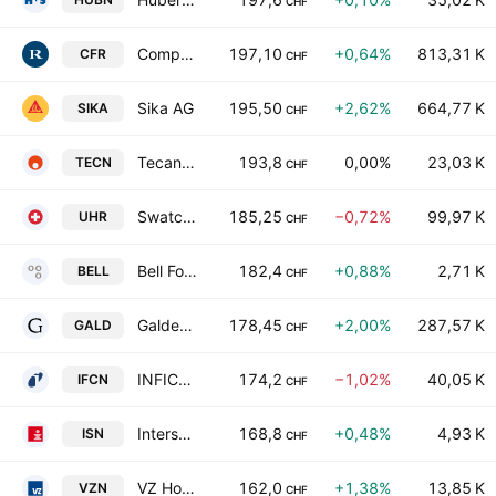
CHF
Compagnie Financiere Richemont SA
197,10
+0,64%
813,31 K
CFR
CHF
Sika AG
195,50
+2,62%
664,77 K
SIKA
CHF
Tecan Group AG
193,8
0,00%
23,03 K
TECN
CHF
Swatch Group Ltd. Bearer
185,25
−0,72%
99,97 K
UHR
CHF
Bell Food Group Ltd.
182,4
+0,88%
2,71 K
BELL
CHF
Galderma Group AG
178,45
+2,00%
287,57 K
GALD
CHF
INFICON Holding AG
174,2
−1,02%
40,05 K
IFCN
CHF
Intershop Holding AG
168,8
+0,48%
4,93 K
ISN
CHF
VZ Holding AG
162,0
+1,38%
13,85 K
VZN
CHF