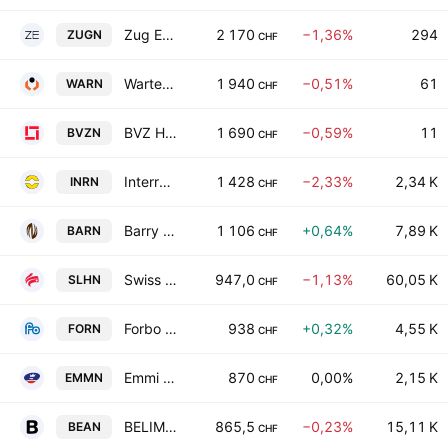
Zug Estates Holding AG Class B
2 170
−1,36%
294
ZUGN
CHF
Warteck Invest AG
1 940
−0,51%
61
WARN
CHF
BVZ Holding AG
1 690
−0,59%
11
BVZN
CHF
Interroll Holding AG
1 428
−2,33%
2,34 K
INRN
CHF
Barry Callebaut AG
1 106
+0,64%
7,89 K
BARN
CHF
Swiss Life Holding AG
947,0
−1,13%
60,05 K
SLHN
CHF
Forbo Holding AG
938
+0,32%
4,55 K
FORN
CHF
Emmi AG
870
0,00%
2,15 K
EMMN
CHF
BELIMO Holding AG
865,5
−0,23%
15,11 K
BEAN
CHF