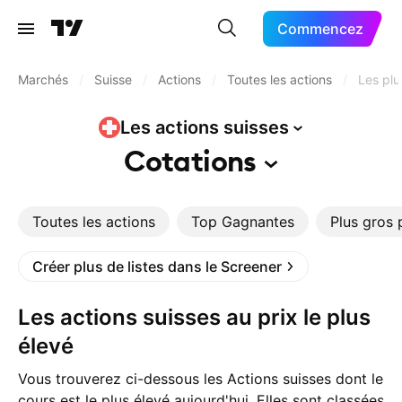
Commencez
Marchés
/
Suisse
/
Actions
/
Toutes les actions
/
Les plu
Les actions
suisses
Cotations
Toutes les actions
Top Gagnantes
Plus gros 
Créer plus de listes dans le Screener
Les actions suisses au prix le plus
élevé
Vous trouverez ci-dessous les Actions suisses dont le
cours est le plus élevé aujourd'hui. Elles sont classées