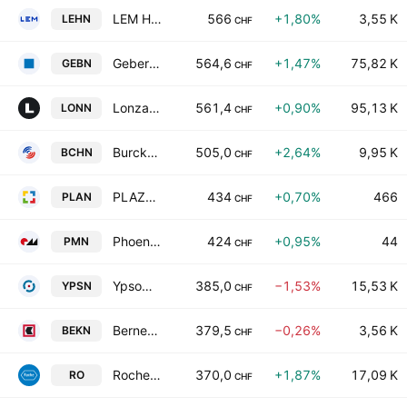
LEM Holding SA
566
+1,80%
3,55 K
LEHN
CHF
Geberit AG
564,6
+1,47%
75,82 K
GEBN
CHF
Lonza Group AG
561,4
+0,90%
95,13 K
LONN
CHF
Burckhardt Compression Holding AG
505,0
+2,64%
9,95 K
BCHN
CHF
PLAZZA AG Class A
434
+0,70%
466
PLAN
CHF
Phoenix Mecano AG
424
+0,95%
44
PMN
CHF
Ypsomed Holding AG
385,0
−1,53%
15,53 K
YPSN
CHF
Berner Kantonalbank AG
379,5
−0,26%
3,56 K
BEKN
CHF
Roche Holding Ltd
370,0
+1,87%
17,09 K
RO
CHF