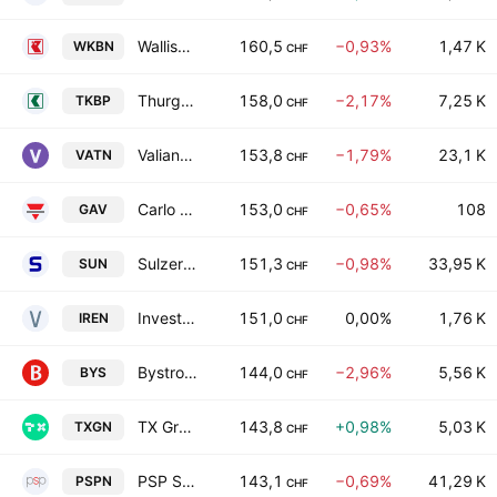
Walliser Kantonalbank
160,5
−0,93%
1,47 K
WKBN
CHF
Thurgauer Kantonalbank
158,0
−2,17%
7,25 K
TKBP
CHF
Valiant Holding AG
153,8
−1,79%
23,1 K
VATN
CHF
Carlo Gavazzi Holding AG
153,0
−0,65%
108
GAV
CHF
Sulzer AG
151,3
−0,98%
33,95 K
SUN
CHF
Investis Holding SA
151,0
0,00%
1,76 K
IREN
CHF
Bystronic AG
144,0
−2,96%
5,56 K
BYS
CHF
TX Group AG
143,8
+0,98%
5,03 K
TXGN
CHF
PSP Swiss Property AG
143,1
−0,69%
41,29 K
PSPN
CHF