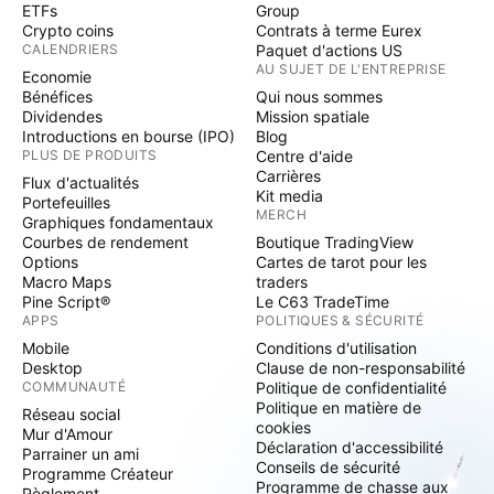
ETFs
Group
Crypto coins
Contrats à terme Eurex
CALENDRIERS
Paquet d'actions US
AU SUJET DE L'ENTREPRISE
Economie
Bénéfices
Qui nous sommes
Dividendes
Mission spatiale
Introductions en bourse (IPO)
Blog
PLUS DE PRODUITS
Centre d'aide
Carrières
Flux d'actualités
Kit media
Portefeuilles
MERCH
Graphiques fondamentaux
Courbes de rendement
Boutique TradingView
Options
Cartes de tarot pour les
Macro Maps
traders
Pine Script®
Le C63 TradeTime
APPS
POLITIQUES & SÉCURITÉ
Mobile
Conditions d'utilisation
Desktop
Clause de non-responsabilité
COMMUNAUTÉ
Politique de confidentialité
Politique en matière de
Réseau social
cookies
Mur d'Amour
Déclaration d'accessibilité
Parrainer un ami
Conseils de sécurité
Programme Créateur
Programme de chasse aux
Règlement