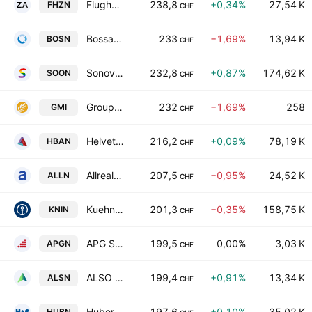
Flughafen Zurich AG
238,8
+0,34%
27,54 K
FHZN
CHF
Bossard Holding AG
233
−1,69%
13,94 K
BOSN
CHF
Sonova Holding AG
232,8
+0,87%
174,62 K
SOON
CHF
Groupe Minoteries SA
232
−1,69%
258
GMI
CHF
Helvetia Baloise Holding AG
216,2
+0,09%
78,19 K
HBAN
CHF
Allreal Holding AG
207,5
−0,95%
24,52 K
ALLN
CHF
Kuehne & Nagel International AG
201,3
−0,35%
158,75 K
KNIN
CHF
APG SGA SA
199,5
0,00%
3,03 K
APGN
CHF
ALSO Holding AG
199,4
+0,91%
13,34 K
ALSN
CHF
Huber + Suhner AG
197,6
+0,10%
35,02 K
HUBN