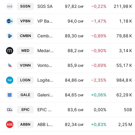
SGS SA
97,82
−0,22%
211,98 K
SGSN
CHF
VP Bank AG Class A
94,0
−1,47%
1,18 K
VPBN
CHF
Cembra Money Bank AG
89,30
−0,89%
79,88 K
CMBN
CHF
Medartis Holding AG
88,2
−0,90%
3,14 K
MED
CHF
Vontobel Holding AG
85,9
−0,69%
55,17 K
VONN
CHF
Logitech International S.A.
84,86
−2,35%
984,8 K
LOGN
CHF
Galenica AG
84,65
+0,06%
62,29 K
GALE
CHF
EPIC Suisse Ltd.
83,6
0,00%
508
EPIC
CHF
ABB Ltd.
82,34
+0,83%
2,25 M
ABBN
CHF