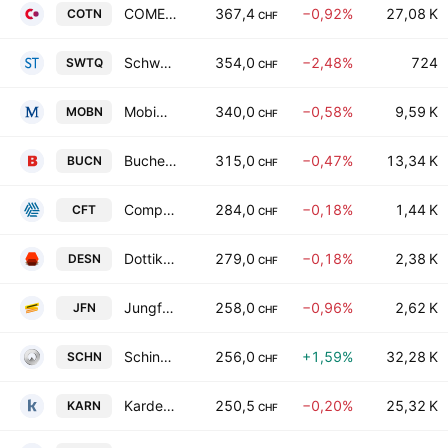
COMET Holding AG
367,4
−0,92%
27,08 K
COTN
CHF
Schweiter Technologies AG
354,0
−2,48%
724
SWTQ
CHF
Mobimo Holding AG
340,0
−0,58%
9,59 K
MOBN
CHF
Bucher Industries AG
315,0
−0,47%
13,34 K
BUCN
CHF
Compagnie Financiere Tradition SA
284,0
−0,18%
1,44 K
CFT
CHF
Dottikon ES Holding AG
279,0
−0,18%
2,38 K
DESN
CHF
Jungfraubahn Holding AG
258,0
−0,96%
2,62 K
JFN
CHF
Schindler Holding Ltd.
256,0
+1,59%
32,28 K
SCHN
CHF
Kardex Holding AG
250,5
−0,20%
25,32 K
KARN
CHF