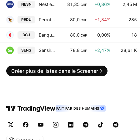
Nestle S.A.
81,35
+0,86%
2,45 M
NESN
CHF
Perrot Duval Holding SA
80,0
−1,84%
285
PEDU
CHF
Banque Cantonale du Jura
80,0
0,00%
18
BCJ
CHF
Sensirion Holding AG
78,8
+2,47%
28,61 K
SENS
CHF
Créer plus de listes dans le Screener
FAIT PAR DES HUMAINS