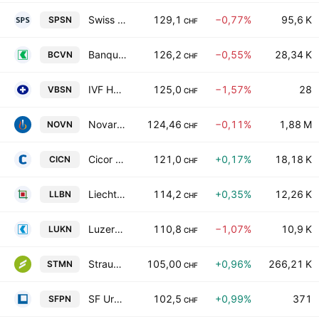
Swiss Prime Site AG
129,1
−0,77%
95,6 K
SPSN
CHF
Banque Cantonale Vaudoise
126,2
−0,55%
28,34 K
BCVN
CHF
IVF HARTMANN Holding AG
125,0
−1,57%
28
VBSN
CHF
Novartis AG
124,46
−0,11%
1,88 M
NOVN
CHF
Cicor Technologies
121,0
+0,17%
18,18 K
CICN
CHF
Liechtensteinische Landesbank AG
114,2
+0,35%
12,26 K
LLBN
CHF
Luzerner Kantonalbank AG
110,8
−1,07%
10,9 K
LUKN
CHF
Straumann Holding AG
105,00
+0,96%
266,21 K
STMN
CHF
SF Urban Properties AG
102,5
+0,99%
371
SFPN
CHF