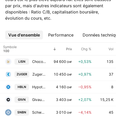
par prix, mais d'autres indicateurs sont également
disponibles : Ratio C/B, capitalisation boursière,
évolution du cours, etc.
Vue d'ensemble
Plus
Performance
Données techniq
Symbole
Prix
Chg %
Vol
Chocoladefabriken Lindt & Spruengli AG
94 600
+0,53%
135
LISN
CHF
Zuger Kantonalbank AG
10 450
+0,97%
37
ZUGER
CHF
Hypothekarbank Lenzburg AG
4 160
−0,95%
8
HBLN
CHF
Givaudan SA
3 403
+2,07%
15,25 K
GIVN
CHF
Schweizerische Nationalbank
3 010
−4,14%
45
SNBN
CHF