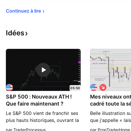
Continuez à 
lire
Idées
S
05:50
h
S&P 500 : Nouveaux ATH !
Mes niveaux ont
o
r
Que faire maintenant ?
cadré toute la 
t
500
Le S&P 500 vient de franchir ses
Belle illustration s
plus hauts historiques, ouvrant la
que j'appelle « lai
porte à de nouveaux scénarios
venir à mes niveau
par TraderProcessus
par PropTraderHome