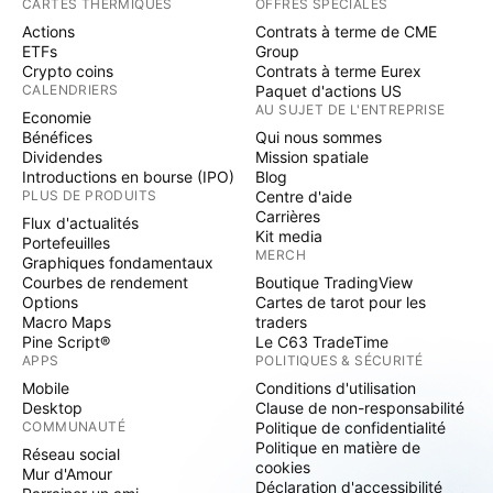
CARTES THERMIQUES
OFFRES SPÉCIALES
Actions
Contrats à terme de CME
ETFs
Group
Crypto coins
Contrats à terme Eurex
CALENDRIERS
Paquet d'actions US
AU SUJET DE L'ENTREPRISE
Economie
Bénéfices
Qui nous sommes
Dividendes
Mission spatiale
Introductions en bourse (IPO)
Blog
PLUS DE PRODUITS
Centre d'aide
Carrières
Flux d'actualités
Kit media
Portefeuilles
MERCH
Graphiques fondamentaux
Courbes de rendement
Boutique TradingView
Options
Cartes de tarot pour les
Macro Maps
traders
Pine Script®
Le C63 TradeTime
APPS
POLITIQUES & SÉCURITÉ
Mobile
Conditions d'utilisation
Desktop
Clause de non-responsabilité
COMMUNAUTÉ
Politique de confidentialité
Politique en matière de
Réseau social
cookies
Mur d'Amour
Déclaration d'accessibilité