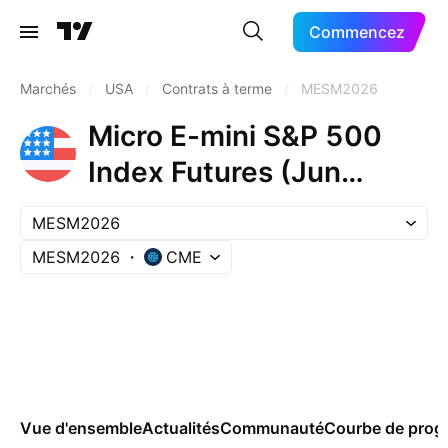
Commencez
Marchés
/
USA
/
Contrats à terme
/
MESM2026
Micro E-mini S&P 500
Index Futures (Jun
2026)
MESM2026
MESM2026
CME
Vue d'ensemble
Actualités
Communauté
Courbe de prog