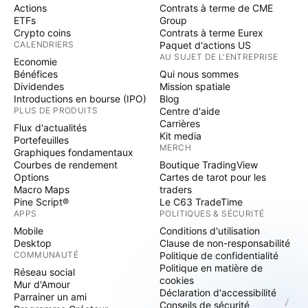
Actions
Contrats à terme de CME
ETFs
Group
Crypto coins
Contrats à terme Eurex
CALENDRIERS
Paquet d'actions US
AU SUJET DE L'ENTREPRISE
Economie
Bénéfices
Qui nous sommes
Dividendes
Mission spatiale
Introductions en bourse (IPO)
Blog
PLUS DE PRODUITS
Centre d'aide
Carrières
Flux d'actualités
Kit media
Portefeuilles
MERCH
Graphiques fondamentaux
Courbes de rendement
Boutique TradingView
Options
Cartes de tarot pour les
Macro Maps
traders
Pine Script®
Le C63 TradeTime
APPS
POLITIQUES & SÉCURITÉ
Mobile
Conditions d'utilisation
Desktop
Clause de non-responsabilité
COMMUNAUTÉ
Politique de confidentialité
Politique en matière de
Réseau social
cookies
Mur d'Amour
Déclaration d'accessibilité
Parrainer un ami
Conseils de sécurité