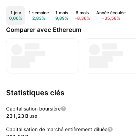
1 jour
1 semaine
1 mois
6 mois
Année écoulée
1
0,06%
2,83%
9,89%
−8,36%
−35,58%
−
Comparer avec Ethereum
Statistiques clés
Capitalisation boursière
‪231,23 B‬
USD
Capitalisation de marché entièrement diluée