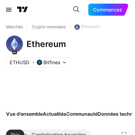
Commencez
Ethereum
Marchés
/
Crypto-monnaies
/
Ethereum
#2
ETHUSD
Bitfinex
Vue d'ensemble
Actualités
Communauté
Données techni
Prix
Plus
Capitalisation boursière