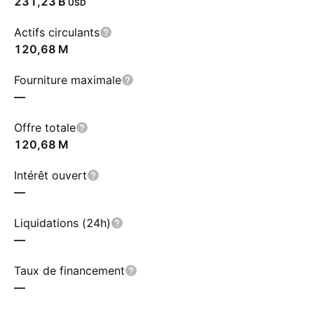
‪231,23 B‬
USD
Actifs circulants
‪120,68 M‬
Fourniture maximale
—
Offre totale
‪120,68 M‬
Intérêt ouvert
—
Liquidations (24h)
—
Taux de financement
—