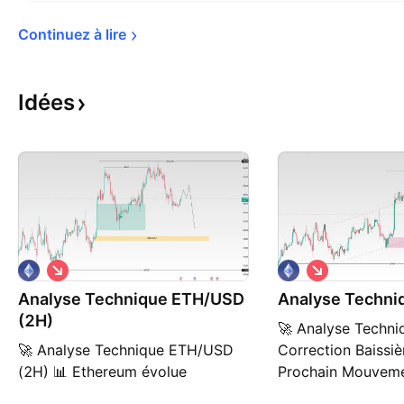
Continuez à 
lire
Idées
S
S
h
h
Analyse Technique ETH/USD
o
Analyse Techn
o
r
r
(2H)
🚀 Analyse Techn
t
t
🚀 Analyse Technique ETH/USD
Correction Baissiè
(2H) 📊 Ethereum évolue
Prochain Mouveme
actuellement dans une zone de
L'Ethereum évolue