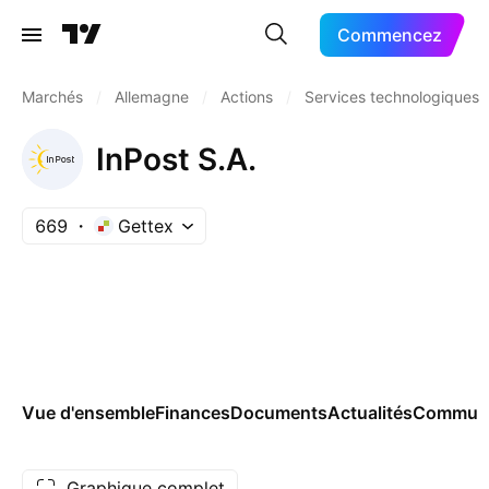
Commencez
Marchés
/
Allemagne
/
Actions
/
Services technologiques
InPost S.A.
669
Gettex
Vue d'ensemble
Finances
Documents
Actualités
Commun
Graphique complet