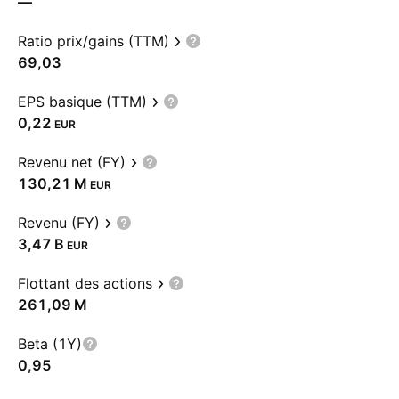
—
Ratio prix/gains (TTM)
69,03
EPS basique (TTM)
0,22
EUR
Revenu net (FY)
‪130,21 M‬
EUR
Revenu (FY)
‪3,47 B‬
EUR
Flottant des actions
‪261,09 M‬
Beta (1Y)
0,95