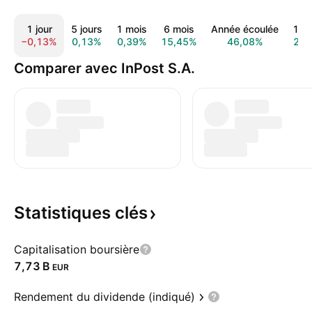
1 jour
5 jours
1 mois
6 mois
Année écoulée
1 a
−0,13%
0,13%
0,39%
15,45%
46,08%
21,
Comparer avec InPost S.A.
Statistiques
clés
Capitalisation boursière
‪7,73 B‬
EUR
Rendement du dividende (indiqué)