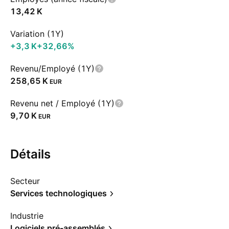
‪13,42 K‬
Variation (1Y)
‪+3,3 K‬
+32,66%
Revenu/Employé (1Y)
‪258,65 K‬
EUR
Revenu net / Employé (1Y)
‪9,70 K‬
EUR
Détails
Secteur
Services technologiques
Industrie
Logiciels pré-assemblés