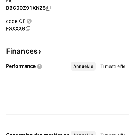
FIGI
BBG00Z91XNZ5
code CFI
ESXXXB
Finances
Performance
Annuel/le
Plus
Trimestriel/le