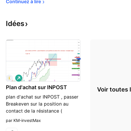
Continuez à 
lire
Idées
L
o
Plan d'achat sur INPOST
n
Voir toutes 
g
plan d'achat sur INPOST , passer
Breakeven sur la position au
contact de la résistance (
rectangle rouge) target 16
par KM-investMax