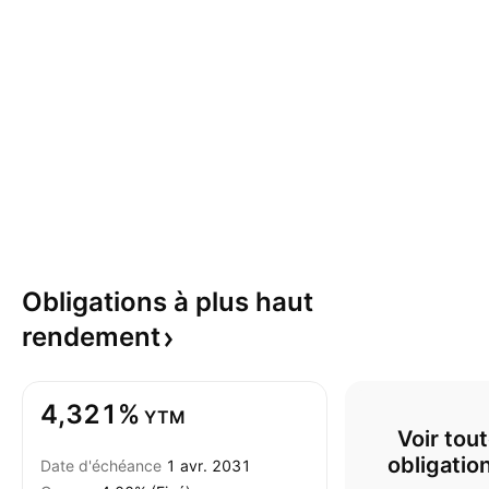
Obligations à plus haut
rendement
4,321%
YTM
Voir tout
obligatio
Date d'échéance
1 avr. 2031