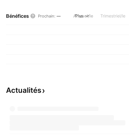
Bénéfices
Annuel/le
Plus
Trimestriel/le
Prochain
:
—
Actualités