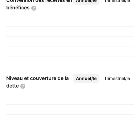
Conversion des recettes en
Annuel/le
Plus
Trimestriel/le
bénéfices
Niveau et couverture de la
Annuel/le
Plus
Trimestriel/le
dette