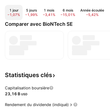
1 jour
5 jours
1 mois
6 mois
Année écoulée
−1,07%
−1,99%
−3,41%
−15,01%
−5,42%
Comparer avec BioNTech SE
Statistiques
clés
Capitalisation boursière
‪23,16 B‬
USD
Rendement du dividende (indiqué)