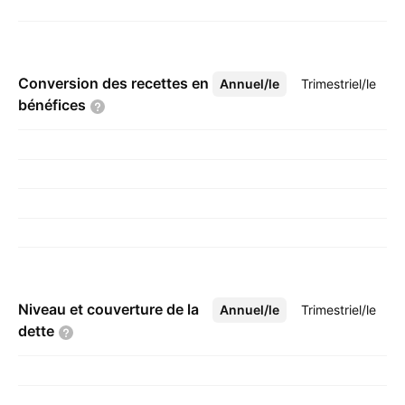
Conversion des recettes en
Annuel/le
Plus
Trimestriel/le
bénéfices
Niveau et couverture de la
Annuel/le
Plus
Trimestriel/le
dette