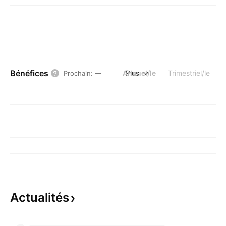
Bénéfices
Annuel/le
Plus
Trimestriel/le
Prochain
:
—
Actualités