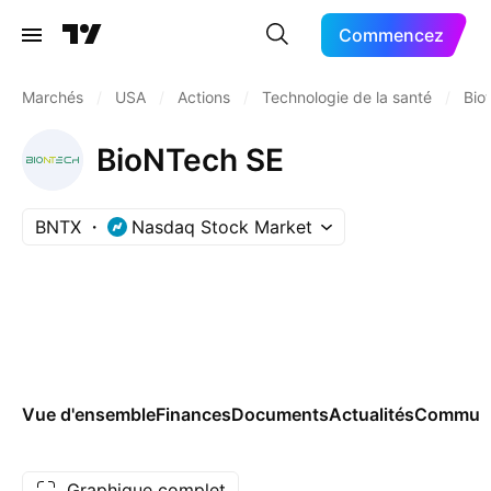
Commencez
Marchés
/
USA
/
Actions
/
Technologie de la santé
/
Bio
BioNTech SE
BNTX
Nasdaq Stock Market
Vue d'ensemble
Finances
Documents
Actualités
Commun
Graphique complet