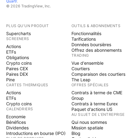
Quartr
.
© 2026 TradingView, Inc.
PLUS QU'UN PRODUIT
OUTILS & ABONNEMENTS
Supercharts
Fonctionnalités
SCREENERS
Tarifications
Données boursières
Actions
Offrez des abonnements
ETFs
TRADING
Obligations
Crypto coins
Vue d'ensemble
Paires CEX
Courtiers
Paires DEX
Comparaison des courtiers
Pine
The Leap
CARTES THERMIQUES
OFFRES SPÉCIALES
Actions
Contrats à terme de CME
ETFs
Group
Crypto coins
Contrats à terme Eurex
CALENDRIERS
Paquet d'actions US
AU SUJET DE L'ENTREPRISE
Economie
Bénéfices
Qui nous sommes
Dividendes
Mission spatiale
Introductions en bourse (IPO)
Blog