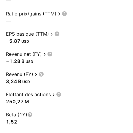
—
Ratio prix/gains (TTM)
—
EPS basique (TTM)
−5,87
USD
Revenu net (FY)
‪−1,28 B‬
USD
Revenu (FY)
‪3,24 B‬
USD
Flottant des actions
‪250,27 M‬
Beta (1Y)
1,52