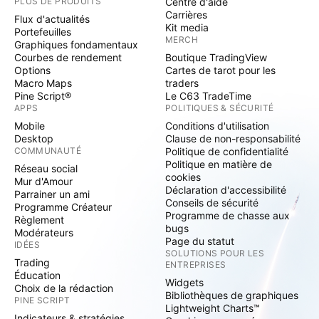
PLUS DE PRODUITS
Centre d'aide
Carrières
Flux d'actualités
Kit media
Portefeuilles
MERCH
Graphiques fondamentaux
Courbes de rendement
Boutique TradingView
Options
Cartes de tarot pour les
Macro Maps
traders
Pine Script®
Le C63 TradeTime
APPS
POLITIQUES & SÉCURITÉ
Mobile
Conditions d'utilisation
Desktop
Clause de non-responsabilité
COMMUNAUTÉ
Politique de confidentialité
Politique en matière de
Réseau social
cookies
Mur d'Amour
Déclaration d'accessibilité
Parrainer un ami
Conseils de sécurité
Programme Créateur
Programme de chasse aux
Règlement
bugs
Modérateurs
Page du statut
IDÉES
SOLUTIONS POUR LES
Trading
ENTREPRISES
Éducation
Widgets
Choix de la rédaction
Bibliothèques de graphiques
PINE SCRIPT
Lightweight Charts™
Indicateurs & stratégies