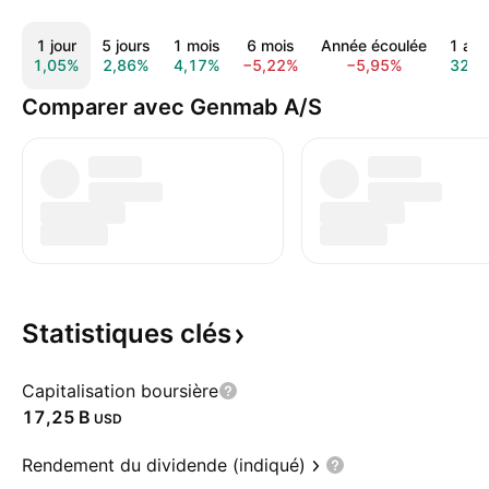
1 jour
5 jours
1 mois
6 mois
Année écoulée
1 an
1,05%
2,86%
4,17%
−5,22%
−5,95%
32,8
Comparer avec Genmab A/S
Statistiques
clés
Capitalisation boursière
‪17,25 B‬
USD
Rendement du dividende (indiqué)