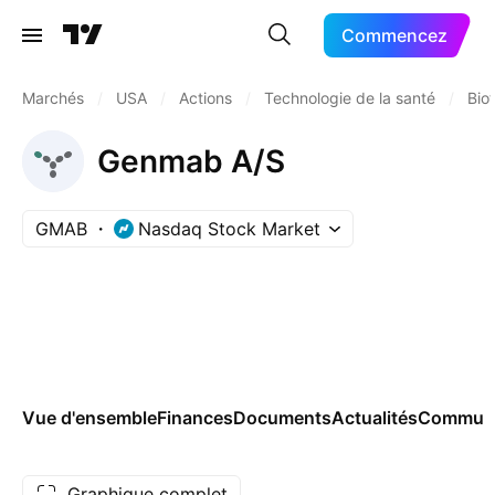
Commencez
Marchés
/
USA
/
Actions
/
Technologie de la santé
/
Bio
Genmab A/S
GMAB
Nasdaq Stock Market
Vue d'ensemble
Finances
Documents
Actualités
Commun
Graphique complet