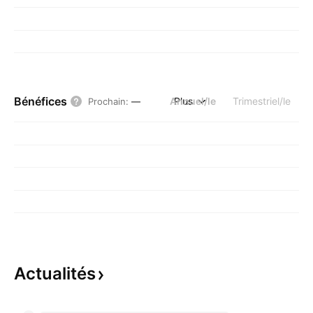
Bénéfices
Annuel/le
Plus
Trimestriel/le
Prochain
:
—
Actualités