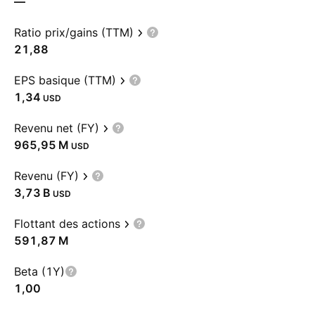
—
Ratio prix/gains (TTM)
21,88
EPS basique (TTM)
1,34
USD
Revenu net (FY)
‪965,95 M‬
USD
Revenu (FY)
‪3,73 B‬
USD
Flottant des actions
‪591,87 M‬
Beta (1Y)
1,00