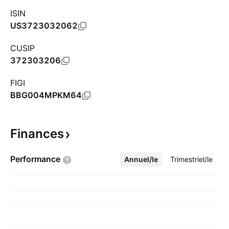
ISIN
US3723032062
CUSIP
372303206
FIGI
BBG004MPKM64
Finances
Performance
Annuel/le
Plus
Trimestriel/le