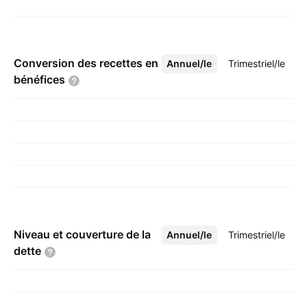
Conversion des recettes en
Annuel/le
Plus
Trimestriel/le
bénéfices
Niveau et couverture de la
Annuel/le
Plus
Trimestriel/le
dette