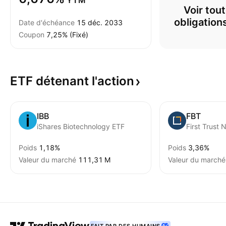
YTM
Voir tout
obligatio
Date d'échéance
15 déc. 2033
Coupon
7,25% (Fixé)
ETF détenant
l'action
IBB
FBT
iShares Biotechnology ETF
Poids
1,18%
Poids
3,36%
Valeur du marché
‪111,31 M‬
Valeur du marché