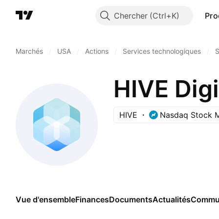
Chercher
Pro
Marchés
/
USA
/
Actions
/
Services technologiques
/
S
HIVE Digi
HIVE
Nasdaq Stock 
Vue d'ensemble
Finances
Documents
Actualités
Commu