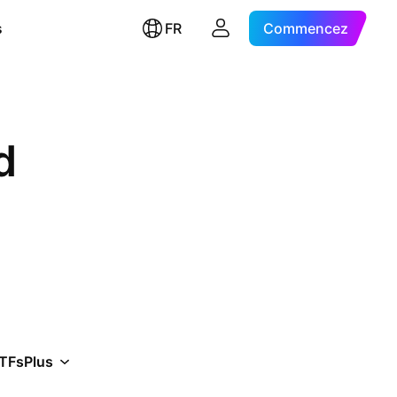
s
FR
Commencez
d
TFs
Plus