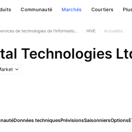
duits
Communauté
Marchés
Courtiers
Plu
ervices de technologies de l'informatio…
/
HIVE
/
Actualités
tal Technologies Lt
Market
nauté
Données techniques
Prévisions
Saisonniers
Options
E