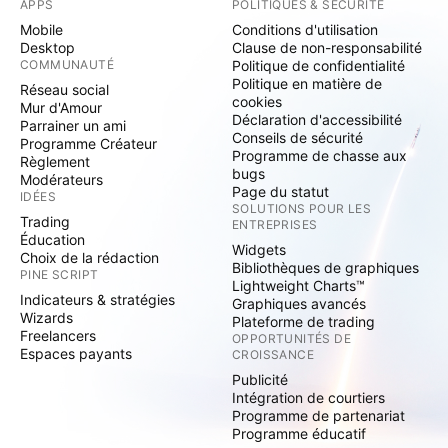
APPS
POLITIQUES & SÉCURITÉ
Mobile
Conditions d'utilisation
Desktop
Clause de non-responsabilité
COMMUNAUTÉ
Politique de confidentialité
Politique en matière de
Réseau social
cookies
Mur d'Amour
Déclaration d'accessibilité
Parrainer un ami
Conseils de sécurité
Programme Créateur
Programme de chasse aux
Règlement
bugs
Modérateurs
Page du statut
IDÉES
SOLUTIONS POUR LES
Trading
ENTREPRISES
Éducation
Widgets
Choix de la rédaction
Bibliothèques de graphiques
PINE SCRIPT
Lightweight Charts™
Indicateurs & stratégies
Graphiques avancés
Wizards
Plateforme de trading
Freelancers
OPPORTUNITÉS DE
Espaces payants
CROISSANCE
Publicité
Intégration de courtiers
Programme de partenariat
Programme éducatif