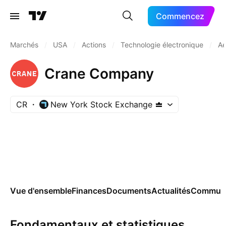
Commencez
Marchés
/
USA
/
Actions
/
Technologie électronique
/
Aé
Crane Company
CR
New York Stock Exchange
Vue d'ensemble
Finances
Documents
Actualités
Commun
Fondamentaux et statistiques