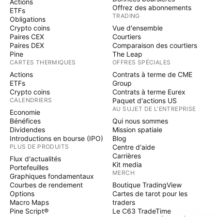
Actions
Offrez des abonnements
ETFs
TRADING
Obligations
Crypto coins
Vue d'ensemble
Paires CEX
Courtiers
Paires DEX
Comparaison des courtiers
Pine
The Leap
CARTES THERMIQUES
OFFRES SPÉCIALES
Actions
Contrats à terme de CME
ETFs
Group
Crypto coins
Contrats à terme Eurex
CALENDRIERS
Paquet d'actions US
AU SUJET DE L'ENTREPRISE
Economie
Bénéfices
Qui nous sommes
Dividendes
Mission spatiale
Introductions en bourse (IPO)
Blog
PLUS DE PRODUITS
Centre d'aide
Carrières
Flux d'actualités
Kit media
Portefeuilles
MERCH
Graphiques fondamentaux
Courbes de rendement
Boutique TradingView
Options
Cartes de tarot pour les
Macro Maps
traders
Pine Script®
Le C63 TradeTime