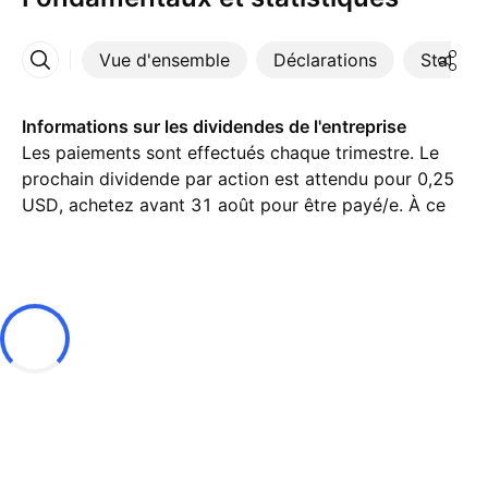
Vue d'ensemble
Déclarations
Statisti
Plus
Informations sur les dividendes de l'entreprise
Les paiements sont effectués chaque trimestre. Le
prochain dividende par action est attendu pour 0,25
USD, achetez avant 31 août pour être payé/e. À ce
jour, le rendement des dividendes (TTM)% est de
0,44%.