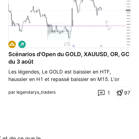
L
o
Scénarios d'Open du GOLD, XAUUSD, OR, GC
n
g
du 3 août
Les légendes, Le GOLD est baissier en HTF,
haussier en H1 et repassé baissier en M15. L'or
reste en phase de range importante. La ligne
par legendarys_traders
1
9
7
violette est le niveau de prix où le plus de volumes
ont été échangé au cours de ce range HTF dans
lequel nous nous situons. Pour le moment un
trading de range r
f et de ce que le