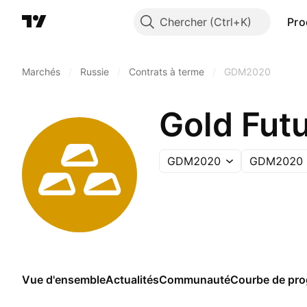
Chercher
Pro
Marchés
/
Russie
/
Contrats à terme
/
GDM2020
Gold Fut
GDM2020
GDM2020
Vue d'ensemble
Actualités
Communauté
Courbe de pro