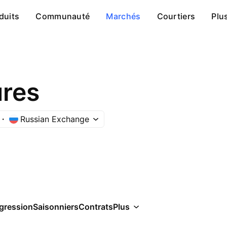
duits
Communauté
Marchés
Courtiers
Plu
ures
Russian Exchange
gression
Saisonniers
Contrats
Plus