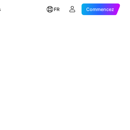
s
FR
Commencez