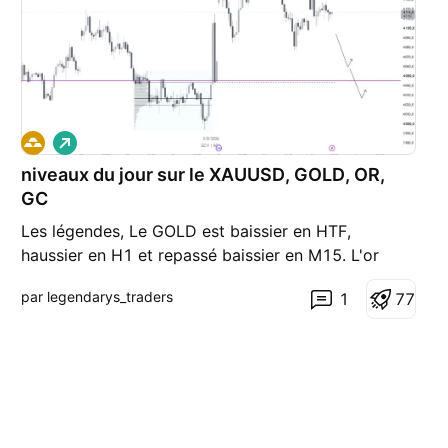
L
o
niveaux du jour sur le XAUUSD, GOLD, OR,
n
g
GC
Les légendes, Le GOLD est baissier en HTF,
haussier en H1 et repassé baissier en M15. L'or
reste en phase de range importante. La ligne
par legendarys_traders
1
7
7
violette est le niveau de prix où le plus de volumes
ont été échangé au cours de ce range HTF dans
lequel nous nous situons. Pour le moment un
trading de range r