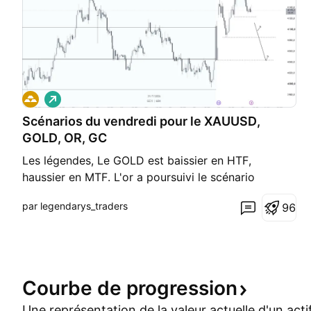
L
o
Scénarios du vendredi pour le XAUUSD,
n
g
GOLD, OR, GC
Les légendes, Le GOLD est baissier en HTF,
haussier en MTF. L'or a poursuivi le scénario
haussier jusqu'à valider un TRAP H4. Un suivi d'OF
par legendarys_traders
9
6
sera le plus intéressant en terme de probabilités.
Dans ce cas de figure, attendre un retour vers liq
majeures MTF. De plus si le marché donnait un
TRAP inte
Courbe de
progression
Une représentation de la valeur actuelle d'un acti