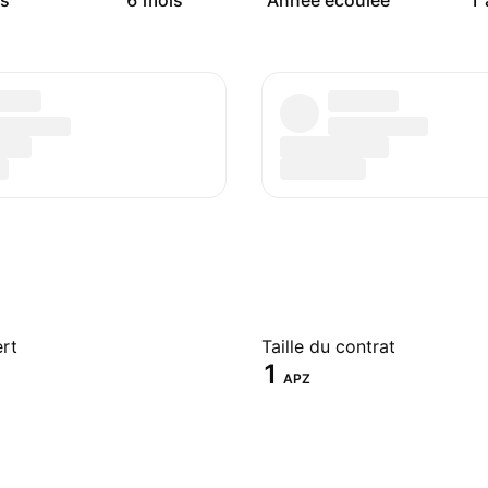
s
6 mois
Année écoulée
1 
ert
Taille du contrat
1
APZ