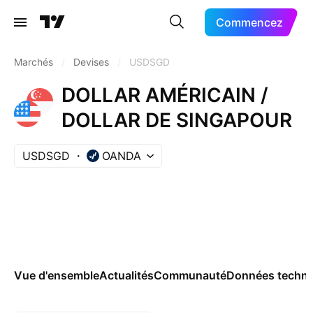
Commencez
Marchés
/
Devises
/
USDSGD
DOLLAR AMÉRICAIN /
DOLLAR DE SINGAPOUR
USDSGD
OANDA
Vue d'ensemble
Actualités
Communauté
Données techni