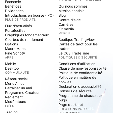
Economie
Bénéfices
Qui nous sommes
Dividendes
Mission spatiale
Introductions en bourse (IPO)
Blog
PLUS DE PRODUITS
Centre d'aide
Carrières
Flux d'actualités
Kit media
Portefeuilles
MERCH
Graphiques fondamentaux
Courbes de rendement
Boutique TradingView
Options
Cartes de tarot pour les
Macro Maps
traders
Pine Script®
Le C63 TradeTime
APPS
POLITIQUES & SÉCURITÉ
Mobile
Conditions d'utilisation
Desktop
Clause de non-responsabilité
COMMUNAUTÉ
Politique de confidentialité
Politique en matière de
Réseau social
cookies
Mur d'Amour
Déclaration d'accessibilité
Parrainer un ami
Conseils de sécurité
Programme Créateur
Programme de chasse aux
Règlement
bugs
Modérateurs
Page du statut
IDÉES
SOLUTIONS POUR LES
Trading
ENTREPRISES