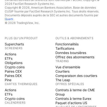
2026 FactSet Research Systems Inc.
Copyright © 2026, American Bankers Association. Base de données
CUSIP fournie par FactSet Research Systems Inc. Tous droits réservés.
Documents déposés auprès de la SEC et autres documents fournis par
Quartr
.
© 2026 TradingView, Inc.
PLUS QU'UN PRODUIT
OUTILS & ABONNEMENTS
Supercharts
Fonctionnalités
SCREENERS
Tarifications
Données boursières
Actions
Offrez des abonnements
ETFs
TRADING
Obligations
Crypto coins
Vue d'ensemble
Paires CEX
Courtiers
Paires DEX
Comparaison des courtiers
Pine
The Leap
CARTES THERMIQUES
OFFRES SPÉCIALES
Actions
Contrats à terme de CME
ETFs
Group
Crypto coins
Contrats à terme Eurex
CALENDRIERS
Paquet d'actions US
AU SUJET DE L'ENTREPRISE