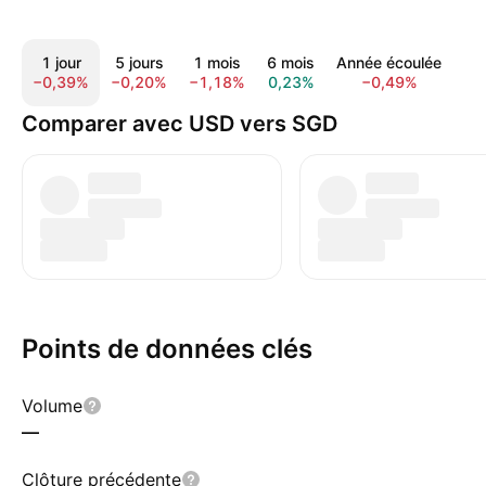
1 jour
5 jours
1 mois
6 mois
Année écoulée
1 
−0,39%
−0,20%
−1,18%
0,23%
−0,49%
−0
Comparer avec USD vers SGD
Points de données clés
Volume
—
Clôture précédente