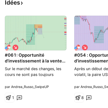
Idées
S
S
h
h
#061: Opportunité
o
#054 : Opportun
o
r
r
d'investissement à la vente
d'investissemen
t
t
sur USD/SGD
sur USD/SGD
Sur le marché des changes, les
Après un début d
cours ne sont pas toujours
volatil, la paire 
aléatoires, mais suivent une
actuellement une 
logique précise liée à la liquidité
transition délicate
par Andrea_Russo_SwipeUP
par Andrea_Russo_S
et aux stratégies des grands
comportement est
investisseurs institutionnels.
1
les devises asiatiqu
8
Cette stratégie repose sur le
se normalisant en