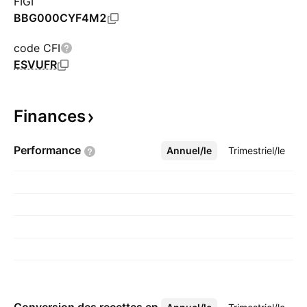
FIGI
BBG000CYF4M2
code CFI
ESVUFR
Finances
Performance
Annuel/le
Plus
Trimestriel/le