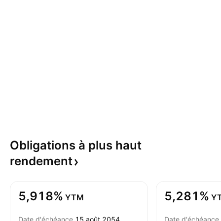
Obligations à plus haut
rendement
5,918%
5,281%
YTM
Y
Date d'échéance
15 août 2054
Date d'échéance