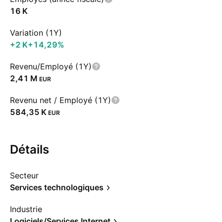
‪16 K‬
Variation (1Y)
‪+2 K‬
+14,29%
Revenu/Employé (1Y)
‪2,41 M‬
EUR
Revenu net / Employé (1Y)
‪584,35 K‬
EUR
Détails
Secteur
Services technologiques
Industrie
Logiciels/Services Internet