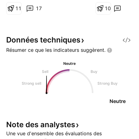
structure plus en détail, tout est
actuellement proc
expliqué dans mon contenu
1
1
17
d'investissement 
1
0
habituel. Comme toujours : pas
voulue, à savoir la
de conseil, pas de filtre, juste
trimestrielle. J'aut
l’analyse. 😉
pour mon PRU de 
Données
techniques
Résumer ce que les indicateurs
suggèrent.
Neutre
Sell
Buy
Strong sell
Strong Buy
Neutre
Note des
analystes
Une vue d'ensemble des évaluations des