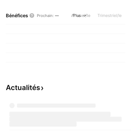
Bénéfices
Annuel/le
Plus
Trimestriel/le
Prochain
:
—
Actualités