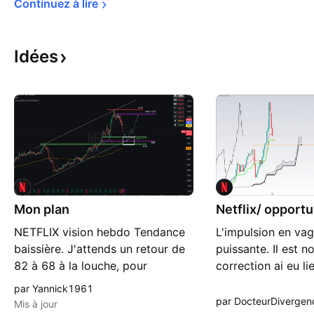
Continuez à 
lire
Idées
Mon plan
Netflix/ opport
NETFLIX vision hebdo Tendance
L'impulsion en vag
baissière. J'attends un retour de
puissante. Il est 
82 à 68 à la louche, pour
correction ai eu li
envisager un éventuel rebond. –
correction c'est f
par Yannick1961
Pour ceux qui veulent analyser la
trimestrielle et 
par DocteurDivergen
Mis à jour