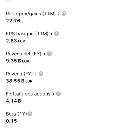
—
Ratio prix/gains (TTM)
22,76
EPS basique (TTM)
2,83
EUR
Revenu net (FY)
‪9,35 B‬
EUR
Revenu (FY)
‪38,55 B‬
EUR
Flottant des actions
‪4,14 B‬
Beta (1Y)
0,15