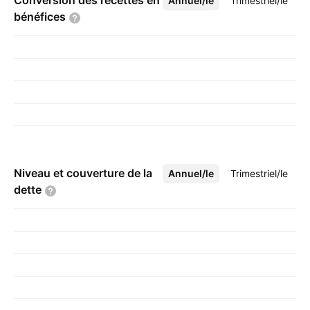
Conversion des recettes en
Annuel/le
Plus
Trimestriel/le
bénéfices
Niveau et couverture de la
Annuel/le
Plus
Trimestriel/le
dette