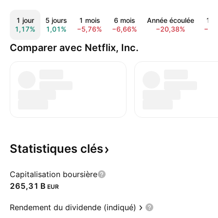
1 jour
5 jours
1 mois
6 mois
Année écoulée
1 a
1,17%
1,01%
−5,76%
−6,66%
−20,38%
−36
Comparer avec Netflix, Inc.
Statistiques
clés
Capitalisation boursière
‪265,31 B‬
EUR
Rendement du dividende (indiqué)