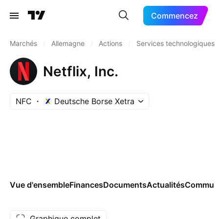
Commencez
Marchés
/
Allemagne
/
Actions
/
Services technologiques
Netflix, Inc.
NFC
Deutsche Borse Xetra
Vue d'ensemble
Finances
Documents
Actualités
Commun
Graphique complet