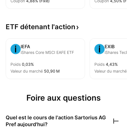
Coupon
4,88% (Fixé)
Coupon
4,50% (F
ETF détenant
l'action
IEFA
EXIB
iShares Core MSCI EAFE ETF
Poids
0,03%
Poids
4,43%
Valeur du marché
‪50,90 M‬
Valeur du marché
Foire aux questions
Quel est le cours de l'action
Sartorius AG
Pref
aujourd'hui?