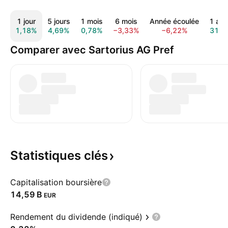
1 jour
5 jours
1 mois
6 mois
Année écoulée
1 an
1,18%
4,69%
0,78%
−3,33%
−6,22%
31,1
Comparer avec Sartorius AG Pref
Statistiques
clés
Capitalisation boursière
‪14,59 B‬
EUR
Rendement du dividende (indiqué)