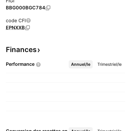
FIGI
BBG000BGC784
code CFI
EPNXXB
Finances
Performance
Annuel/le
Plus
Trimestriel/le