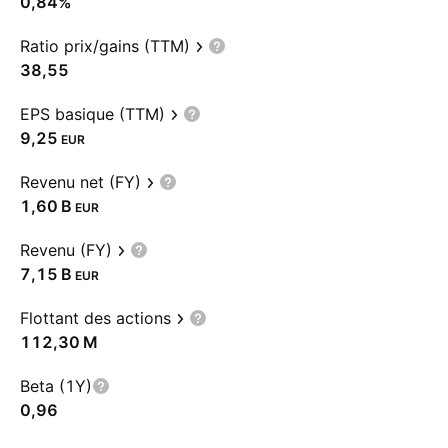
0,84%
Ratio prix/gains (TTM)
38,55
EPS basique (TTM)
9,25
EUR
Revenu net (FY)
‪1,60 B‬
EUR
Revenu (FY)
‪7,15 B‬
EUR
Flottant des actions
‪112,30 M‬
Beta (1Y)
0,96