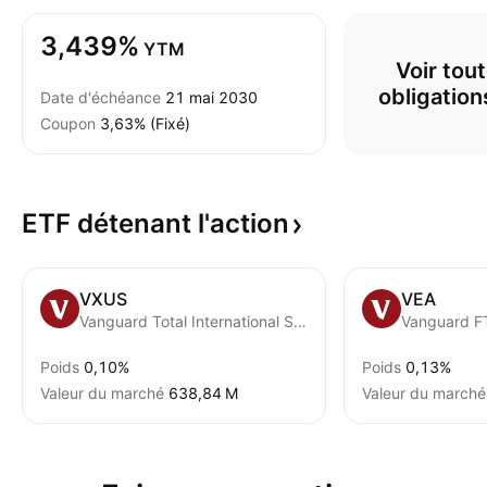
3,439%
YTM
Voir tout
obligatio
Date d'échéance
21 mai 2030
Coupon
3,63% (Fixé)
ETF détenant
l'action
VXUS
VEA
Vanguard Total International Stock ETF
Poids
0,10%
Poids
0,13%
Valeur du marché
‪638,84 M‬
Valeur du marché