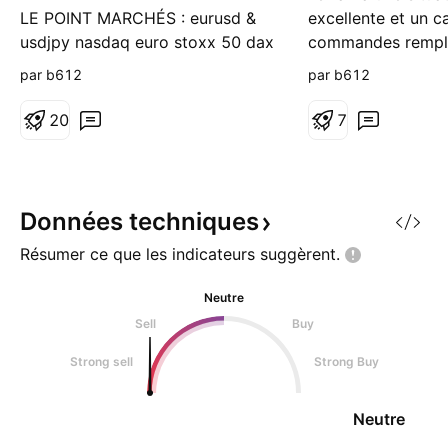
LE POINT MARCHÉS : eurusd &
excellente et un c
usdjpy nasdaq euro stoxx 50 dax
commandes rempli 
cac or pétrole brut bitcoin des
2027. En plus de 
par b612
par b612
valeurs cac dont (dassault
traditionnels, les 
aviation, soitec, bic, credit
sources de ses pro
2
0
7
agricole, orange, kering, hermès,
personnalisation d
rexel, thalès, alten, etc). des
(20% de chiffre d'a
valeurs stoxx 600 dont (sap,
politique de fidélis
volvo, belimo, adidas, marks and
lui permet de ven
Données
techniques
spencer, nokia
Résumer ce que les indicateurs
suggèrent.
Neutre
Sell
Buy
Strong sell
Strong Buy
Neutre