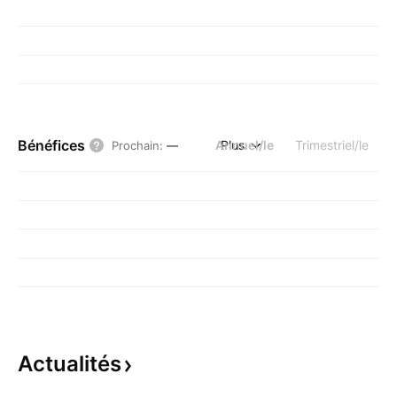
Bénéfices
Annuel/le
Plus
Trimestriel/le
Prochain
:
—
Actualités