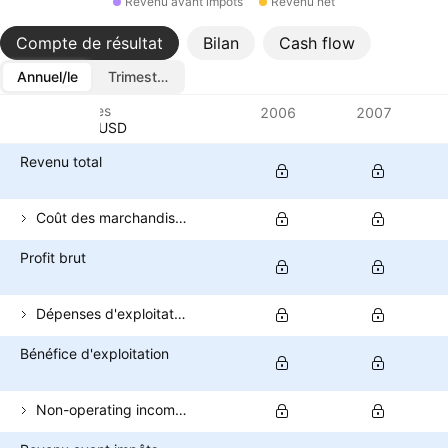
Revenu avant impôts
Revenu net
Compte de résultat
Bilan
Cash flow
Annuel/le
Trimestriel/le
Métriques
2006
2007
Devise: USD
Revenu total
Coût des marchandises vendues
Profit brut
Dépenses d'exploitation (hors COGS)
Bénéfice d'exploitation
Non-operating income (total)