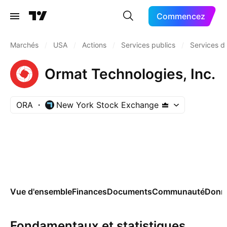
Commencez
Marchés
/
USA
/
Actions
/
Services publics
/
Services d'
Ormat Technologies, Inc.
ORA
New York Stock Exchange
Vue d'ensemble
Finances
Documents
Communauté
Donn
Fondamentaux et statistiques