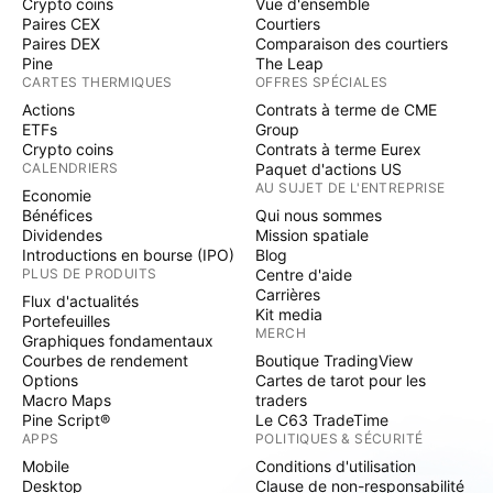
Crypto coins
Vue d'ensemble
Paires CEX
Courtiers
Paires DEX
Comparaison des courtiers
Pine
The Leap
CARTES THERMIQUES
OFFRES SPÉCIALES
Actions
Contrats à terme de CME
ETFs
Group
Crypto coins
Contrats à terme Eurex
CALENDRIERS
Paquet d'actions US
AU SUJET DE L'ENTREPRISE
Economie
Bénéfices
Qui nous sommes
Dividendes
Mission spatiale
Introductions en bourse (IPO)
Blog
PLUS DE PRODUITS
Centre d'aide
Carrières
Flux d'actualités
Kit media
Portefeuilles
MERCH
Graphiques fondamentaux
Courbes de rendement
Boutique TradingView
Options
Cartes de tarot pour les
Macro Maps
traders
Pine Script®
Le C63 TradeTime
APPS
POLITIQUES & SÉCURITÉ
Mobile
Conditions d'utilisation
Desktop
Clause de non-responsabilité