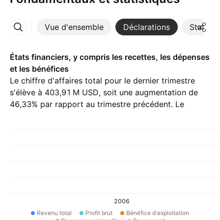
Vue d'ensemble
Déclarations
Statisti
Plus
États financiers, y compris les recettes, les dépenses
et les bénéfices
Le chiffre d'affaires total pour le dernier trimestre
s'élève à ‪403,91 M‬ USD, soit une augmentation de
46,33% par rapport au trimestre précédent. Le
revenu net de Q1 26 est ‪44,07 M‬ USD.
2006
Revenu total
Profit brut
Bénéfice d'exploitation