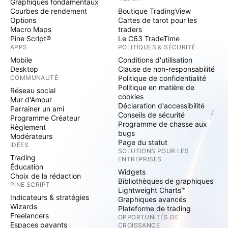
Graphiques fondamentaux
Courbes de rendement
Boutique TradingView
Options
Cartes de tarot pour les
Macro Maps
traders
Pine Script®
Le C63 TradeTime
APPS
POLITIQUES & SÉCURITÉ
Mobile
Conditions d'utilisation
Desktop
Clause de non-responsabilité
COMMUNAUTÉ
Politique de confidentialité
Politique en matière de
Réseau social
cookies
Mur d'Amour
Déclaration d'accessibilité
Parrainer un ami
Conseils de sécurité
Programme Créateur
Programme de chasse aux
Règlement
bugs
Modérateurs
Page du statut
IDÉES
SOLUTIONS POUR LES
Trading
ENTREPRISES
Éducation
Widgets
Choix de la rédaction
Bibliothèques de graphiques
PINE SCRIPT
Lightweight Charts™
Indicateurs & stratégies
Graphiques avancés
Wizards
Plateforme de trading
Freelancers
OPPORTUNITÉS DE
Espaces payants
CROISSANCE