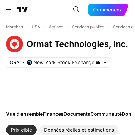
Commencez
Marchés
/
USA
/
Actions
/
Services publics
/
Services d'
Ormat Technologies, Inc.
ORA
New York Stock Exchange
Vue d'ensemble
Finances
Documents
Communauté
Donn
Prix cible
Données réelles et estimations