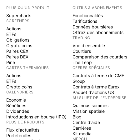
PLUS QU'UN PRODUIT
OUTILS & ABONNEMENTS
Supercharts
Fonctionnalités
SCREENERS
Tarifications
Données boursières
Actions
Offrez des abonnements
ETFs
TRADING
Obligations
Crypto coins
Vue d'ensemble
Paires CEX
Courtiers
Paires DEX
Comparaison des courtiers
Pine
The Leap
CARTES THERMIQUES
OFFRES SPÉCIALES
Actions
Contrats à terme de CME
ETFs
Group
Crypto coins
Contrats à terme Eurex
CALENDRIERS
Paquet d'actions US
AU SUJET DE L'ENTREPRISE
Economie
Bénéfices
Qui nous sommes
Dividendes
Mission spatiale
Introductions en bourse (IPO)
Blog
PLUS DE PRODUITS
Centre d'aide
Carrières
Flux d'actualités
Kit media
Portefeuilles
MERCH