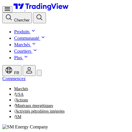
Chercher
Produits
Communauté
Marchés
Courtiers
Plus
FR
Commencez
Marchés
/
USA
/
Actions
/
Minéraux énergétiques
/
Activités pétrolières intégrées
/
SM