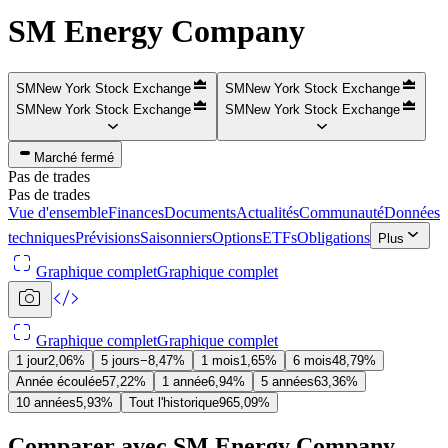
SM Energy Company
SM
New York Stock Exchange
SM
New York Stock Exchange
SM
New York Stock Exchange
SM
New York Stock Exchange
Marché fermé
Pas de trades
Pas de trades
Vue d'ensemble
Finances
Documents
Actualités
Communauté
Données
techniques
Prévisions
Saisonniers
Options
ETFs
Obligations
Plus
Graphique complet
Graphique complet
Graphique complet
Graphique complet
1 jour
2,06%
5 jours
−8,47%
1 mois
1,65%
6 mois
48,79%
Année écoulée
57,22%
1 année
6,94%
5 années
63,36%
10 années
5,93%
Tout l'historique
965,09%
Comparer avec SM Energy Company