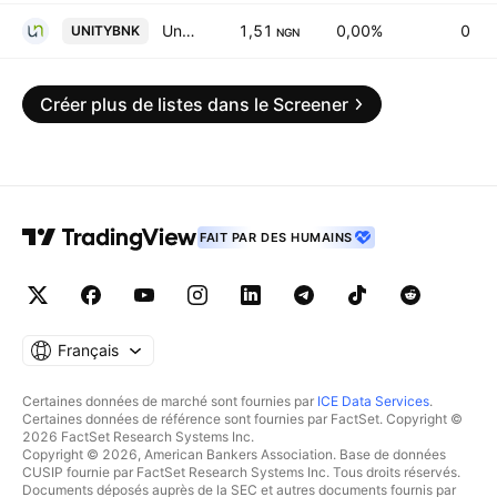
Unity Bank PLC
1,51
0,00%
0
UNITYBNK
NGN
Créer plus de listes dans le Screener
FAIT PAR DES HUMAINS
Français
Certaines données de marché sont fournies par
ICE Data Services
.
Certaines données de référence sont fournies par FactSet. Copyright ©
2026 FactSet Research Systems Inc.
Copyright © 2026, American Bankers Association. Base de données
CUSIP fournie par FactSet Research Systems Inc. Tous droits réservés.
Documents déposés auprès de la SEC et autres documents fournis par