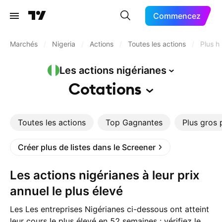
Commencez
Marchés
/
Nigeria
/
Actions
/
Toutes les actions
/
Plus h
Les actions
nigérianes
Cotations
Toutes les actions
Top Gagnantes
Plus gros 
Créer plus de listes dans le Screener
Les actions nigérianes à leur prix
annuel le plus élevé
Les Les entreprises Nigérianes ci-dessous ont atteint
leur cours le plus élevé en 52 semaines : vérifiez le