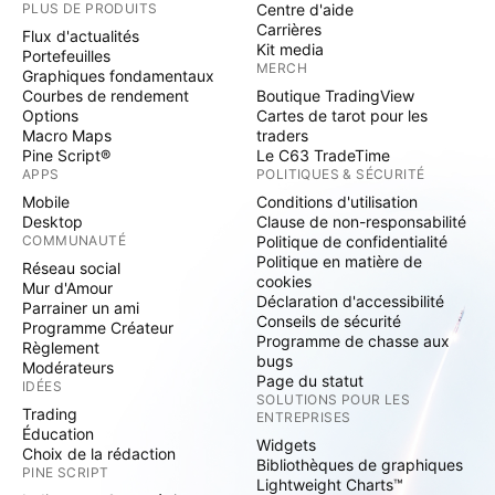
PLUS DE PRODUITS
Centre d'aide
Carrières
Flux d'actualités
Kit media
Portefeuilles
MERCH
Graphiques fondamentaux
Courbes de rendement
Boutique TradingView
Options
Cartes de tarot pour les
Macro Maps
traders
Pine Script®
Le C63 TradeTime
APPS
POLITIQUES & SÉCURITÉ
Mobile
Conditions d'utilisation
Desktop
Clause de non-responsabilité
COMMUNAUTÉ
Politique de confidentialité
Politique en matière de
Réseau social
cookies
Mur d'Amour
Déclaration d'accessibilité
Parrainer un ami
Conseils de sécurité
Programme Créateur
Programme de chasse aux
Règlement
bugs
Modérateurs
Page du statut
IDÉES
SOLUTIONS POUR LES
Trading
ENTREPRISES
Éducation
Widgets
Choix de la rédaction
Bibliothèques de graphiques
PINE SCRIPT
Lightweight Charts™