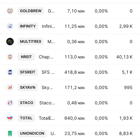
Golden Guinea Breweries Plc
7,10
0,00%
0
GOLDBREW
NGN
Infinity Trust Mortgage Bank Plc
11,25
0,00%
2,99 K
INFINITY
NGN
Multi-Trex Integrated Foods Plc
0,36
0,00%
0
MULTITREX
NGN
Chapel Hill Denham Management Limited
113,0
0,00%
40,13 K
NREIT
NGN
SFS Real Estate Investment Trust
418,8
0,00%
5,1 K
SFSREIT
NGN
Skyway Aviation Handling Co. Plc
171,2
0,00%
995
SKYAVN
NGN
Staco Insurance PLC
0,48
0,00%
0
STACO
NGN
TotalEnergies Marketing Nigeria Plc
640,0
0,00%
1,93 K
TOTAL
NGN
Union Dicon Salt Plc
23,75
0,00%
8,83 K
UNIONDICON
NGN