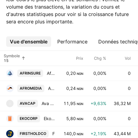
volume des transactions, la variation du cours et
d'autres statistiques pour voir si la croissance future
sera encore plus importante.
Vue d'ensemble
Plus
Performance
Données techniq
Symbole
Prix
Chg %
Vol
African Alliance Insurance PLC
0,20
0,00%
0
AFRINSURE
NGN
Afromedia PLC
0,24
0,00%
0
AFROMEDIA
NGN
Ava Capital Plc
11,95
+9,63%
36,32 M
AVACAP
A
NGN
Ekocorp PLC
5,80
0,00%
0
EKOCORP
NGN
First HoldCo Plc
140,0
+2,19%
43,44 M
FIRSTHOLDCO
NGN