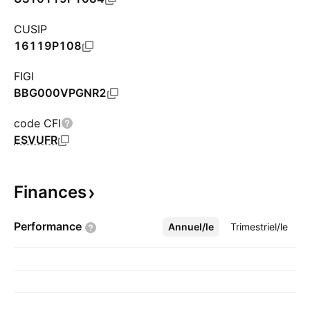
CUSIP
16119P108
FIGI
BBG000VPGNR2
code CFI
ESVUFR
Finances
Performance
Annuel/le
Plus
Trimestriel/le