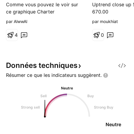
NASDAQ CHTR
Comme vous pouvez le voir sur
Uptrend close up 
ce graphique Charter
670.00
communication est -proche de
par AlwwAl
par moukhiat
son bas de canal de regression
(3 deviations) -dans la zone d'or
4
0
fibo de la dernière extension -
PER historiquement bas (9.7) et
cape ratio également Pour le
moment, le Momentum est
Données
techniques
clairement baissier donc
Résumer ce que les indicateurs
suggèrent.
prudence. Mai
Neutre
Sell
Buy
Strong sell
Strong Buy
Neutre