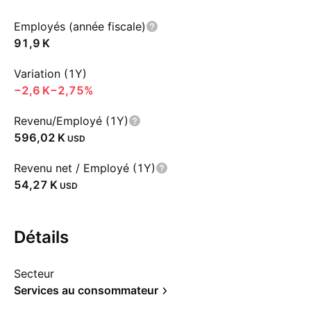
Employés (année fiscale)
‪91,9 K‬
Variation (1Y)
‪−2,6 K‬
−2,75%
Revenu/Employé (1Y)
‪596,02 K‬
USD
Revenu net / Employé (1Y)
‪54,27 K‬
USD
Détails
Secteur
Services au consommateur