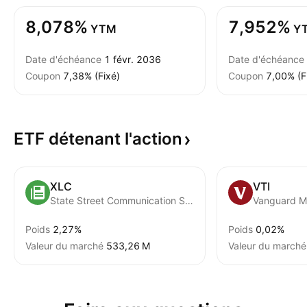
8,078%
7,952%
YTM
Y
Date d'échéance
1 févr. 2036
Date d'échéance
Coupon
7,38% (Fixé)
Coupon
7,00% (F
ETF détenant
l'action
XLC
VTI
State Street Communication Services Select Sector SPDR ETF
Poids
2,27%
Poids
0,02%
Valeur du marché
‪533,26 M‬
Valeur du marché