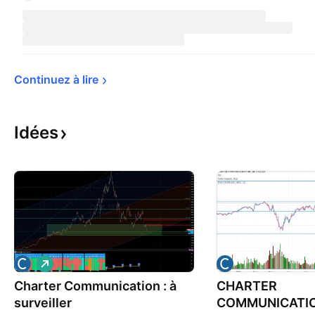
Continuez à 
lire
Idées
L
o
Charter Communication : à
n
CHARTER
g
surveiller
COMMUNICATIO