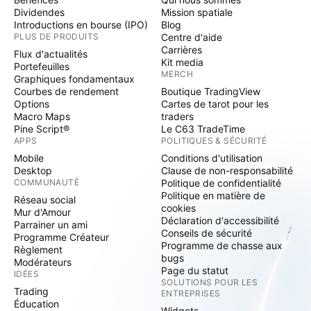
Dividendes
Mission spatiale
Introductions en bourse (IPO)
Blog
PLUS DE PRODUITS
Centre d'aide
Carrières
Flux d'actualités
Kit media
Portefeuilles
MERCH
Graphiques fondamentaux
Courbes de rendement
Boutique TradingView
Options
Cartes de tarot pour les
Macro Maps
traders
Pine Script®
Le C63 TradeTime
APPS
POLITIQUES & SÉCURITÉ
Mobile
Conditions d'utilisation
Desktop
Clause de non-responsabilité
COMMUNAUTÉ
Politique de confidentialité
Politique en matière de
Réseau social
cookies
Mur d'Amour
Déclaration d'accessibilité
Parrainer un ami
Conseils de sécurité
Programme Créateur
Programme de chasse aux
Règlement
bugs
Modérateurs
Page du statut
IDÉES
SOLUTIONS POUR LES
Trading
ENTREPRISES
Éducation
Widgets