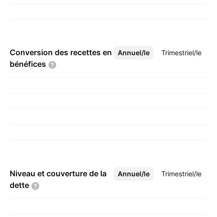
Conversion des recettes en
Annuel/le
Plus
Trimestriel/le
bénéfices
Niveau et couverture de la
Annuel/le
Plus
Trimestriel/le
dette