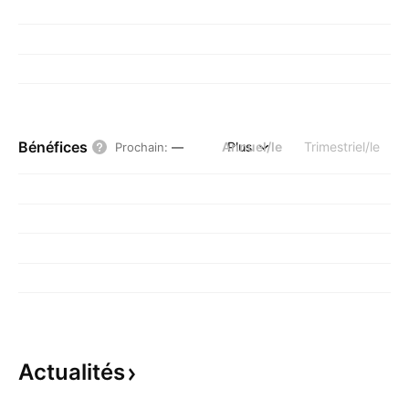
Bénéfices
Annuel/le
Plus
Trimestriel/le
Prochain
:
—
Actualités