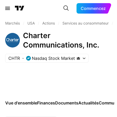
Commencez
Marchés
/
USA
/
Actions
/
Services au consommateur
/
Charter
Communications, Inc.
CHTR
Nasdaq Stock Market
Vue d'ensemble
Finances
Documents
Actualités
Commun