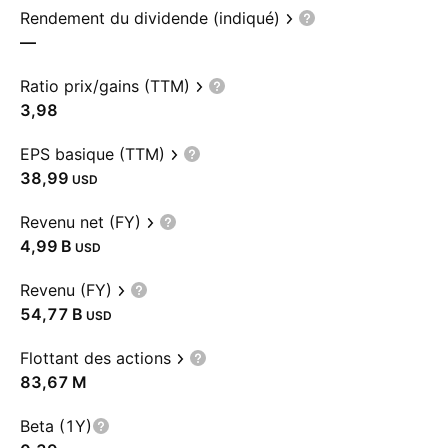
Rendement du dividende (indiqué)
—
Ratio prix/gains (TTM)
3,98
EPS basique (TTM)
38,99
USD
Revenu net (FY)
‪4,99 B‬
USD
Revenu (FY)
‪54,77 B‬
USD
Flottant des actions
‪83,67 M‬
Beta (1Y)