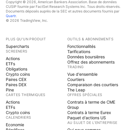
Copyright © 2026, American Bankers Association. Base de données
CUSIP fournie par FactSet Research Systems Inc. Tous droits réservés.
Documents déposés auprès de la SEC et autres documents fournis par
Quartr
.
© 2026 TradingView, Inc.
PLUS QU'UN PRODUIT
OUTILS & ABONNEMENTS
Supercharts
Fonctionnalités
SCREENERS
Tarifications
Données boursières
Actions
Offrez des abonnements
ETFs
TRADING
Obligations
Crypto coins
Vue d'ensemble
Paires CEX
Courtiers
Paires DEX
Comparaison des courtiers
Pine
The Leap
CARTES THERMIQUES
OFFRES SPÉCIALES
Actions
Contrats à terme de CME
ETFs
Group
Crypto coins
Contrats à terme Eurex
CALENDRIERS
Paquet d'actions US
AU SUJET DE L'ENTREPRISE
Economie
Bénéfices
Qui nous sommes