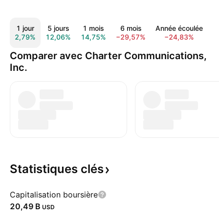
1 jour
5 jours
1 mois
6 mois
Année écoulée
1
2,79%
12,06%
14,75%
−29,57%
−24,83%
−
Comparer avec Charter Communications,
Inc.
Statistiques
clés
Capitalisation boursière
‪20,49 B‬
USD