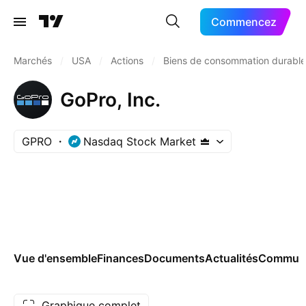
Commencez
Marchés
/
USA
/
Actions
/
Biens de consommation durable
GoPro, Inc.
GPRO
Nasdaq Stock Market
Vue d'ensemble
Finances
Documents
Actualités
Commun
Graphique complet