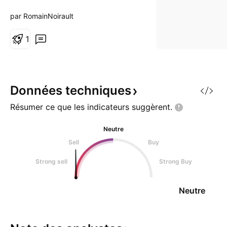
par RomainNoirault
1
Données
techniques
Résumer ce que les indicateurs
suggèrent.
Neutre
Sell
Buy
Strong sell
Strong Buy
Neutre