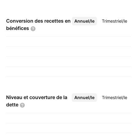
Conversion des recettes en
Annuel/le
Plus
Trimestriel/le
bénéfices
Niveau et couverture de la
Annuel/le
Plus
Trimestriel/le
dette