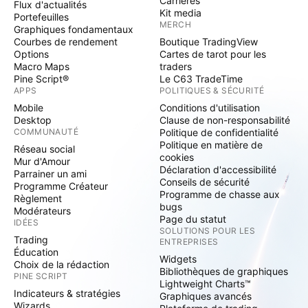
Carrières
Flux d'actualités
Kit media
Portefeuilles
MERCH
Graphiques fondamentaux
Courbes de rendement
Boutique TradingView
Options
Cartes de tarot pour les
Macro Maps
traders
Pine Script®
Le C63 TradeTime
APPS
POLITIQUES & SÉCURITÉ
Mobile
Conditions d'utilisation
Desktop
Clause de non-responsabilité
COMMUNAUTÉ
Politique de confidentialité
Politique en matière de
Réseau social
cookies
Mur d'Amour
Déclaration d'accessibilité
Parrainer un ami
Conseils de sécurité
Programme Créateur
Programme de chasse aux
Règlement
bugs
Modérateurs
Page du statut
IDÉES
SOLUTIONS POUR LES
Trading
ENTREPRISES
Éducation
Widgets
Choix de la rédaction
Bibliothèques de graphiques
PINE SCRIPT
Lightweight Charts™
Indicateurs & stratégies
Graphiques avancés
Wizards