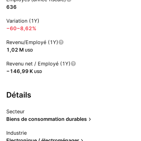
636
Variation (1Y)
−60
−8,62%
Revenu/Employé (1Y)
‪1,02 M‬
USD
Revenu net / Employé (1Y)
‪−146,99 K‬
USD
Détails
Secteur
Biens de consommation durables
Industrie
Electronique / électroménager