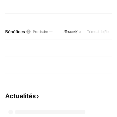
Bénéfices
Annuel/le
Plus
Trimestriel/le
Prochain
:
—
Actualités