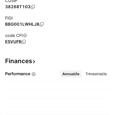
CUSIP
38268T103
FIGI
BBG001LWHLJ8
code CFI
ESVUFR
Finances
Performance
Annuel/le
Plus
Trimestriel/le