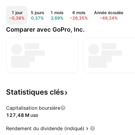
1 jour
5 jours
1 mois
6 mois
Année écoulée
1
−0,38%
0,37%
3,69%
−26,35%
−49,24%
−4
Comparer avec GoPro, Inc.
Statistiques
clés
Capitalisation boursière
‪127,48 M‬
USD
Rendement du dividende (indiqué)