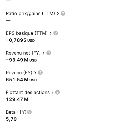
—
Ratio prix/gains (TTM)
—
EPS basique (TTM)
−0,7895
USD
Revenu net (FY)
‪−93,49 M‬
USD
Revenu (FY)
‪651,54 M‬
USD
Flottant des actions
‪129,47 M‬
Beta (1Y)
5,79