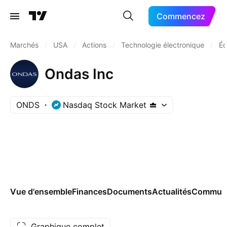
Commencez
Marchés
/
USA
/
Actions
/
Technologie électronique
/
Éq
Ondas Inc
ONDS
Nasdaq Stock Market
Vue d'ensemble
Finances
Documents
Actualités
Commun
Graphique complet