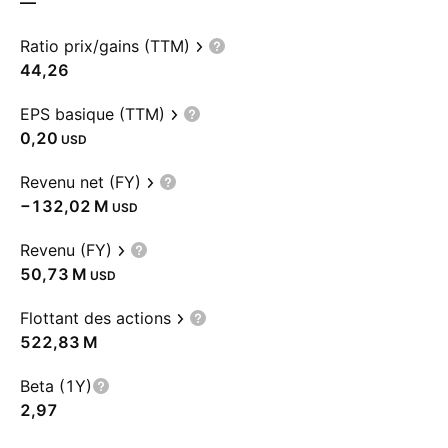
—
Ratio prix/gains (TTM)
44,26
EPS basique (TTM)
0,20
USD
Revenu net (FY)
‪−132,02 M‬
USD
Revenu (FY)
‪50,73 M‬
USD
Flottant des actions
‪522,83 M‬
Beta (1Y)
2,97