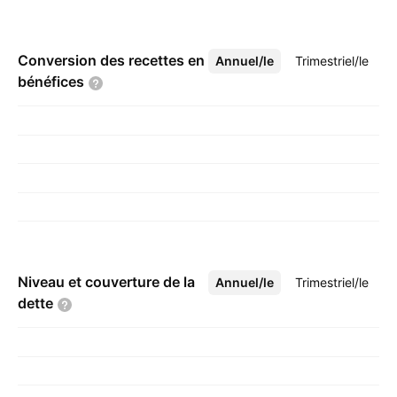
Conversion des recettes en
Annuel/le
Plus
Trimestriel/le
bénéfices
Niveau et couverture de la
Annuel/le
Plus
Trimestriel/le
dette