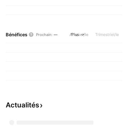
Bénéfices
Annuel/le
Plus
Trimestriel/le
Prochain
:
—
Actualités