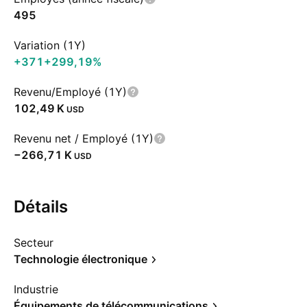
495
Variation (1Y)
+371
+299,19%
Revenu/Employé (1Y)
‪102,49 K‬
USD
Revenu net / Employé (1Y)
‪−266,71 K‬
USD
Détails
Secteur
Technologie électronique
Industrie
Équipements de télécommunications