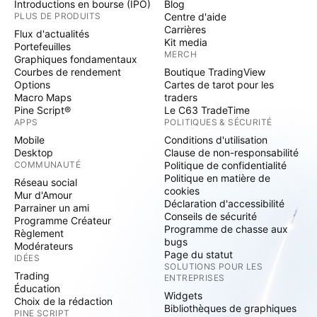
Introductions en bourse (IPO)
Blog
PLUS DE PRODUITS
Centre d'aide
Carrières
Flux d'actualités
Kit media
Portefeuilles
MERCH
Graphiques fondamentaux
Courbes de rendement
Boutique TradingView
Options
Cartes de tarot pour les
Macro Maps
traders
Pine Script®
Le C63 TradeTime
APPS
POLITIQUES & SÉCURITÉ
Mobile
Conditions d'utilisation
Desktop
Clause de non-responsabilité
COMMUNAUTÉ
Politique de confidentialité
Politique en matière de
Réseau social
cookies
Mur d'Amour
Déclaration d'accessibilité
Parrainer un ami
Conseils de sécurité
Programme Créateur
Programme de chasse aux
Règlement
bugs
Modérateurs
Page du statut
IDÉES
SOLUTIONS POUR LES
Trading
ENTREPRISES
Éducation
Widgets
Choix de la rédaction
Bibliothèques de graphiques
PINE SCRIPT