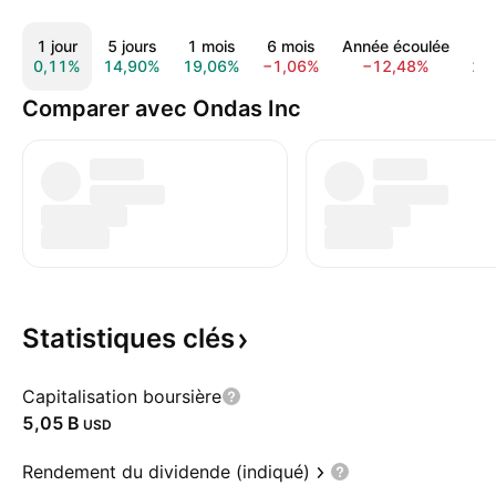
1 jour
5 jours
1 mois
6 mois
Année écoulée
1 
0,11%
14,90%
19,06%
−1,06%
−12,48%
22
Comparer avec Ondas Inc
Statistiques
clés
Capitalisation boursière
‪5,05 B‬
USD
Rendement du dividende (indiqué)