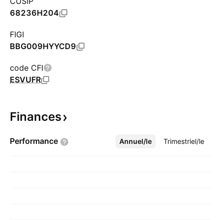
CUSIP
68236H204
FIGI
BBG009HYYCD9
code CFI
ESVUFR
Finances
Performance
Annuel/le
Plus
Trimestriel/le