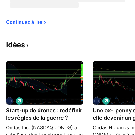
Continuez à 
lire
Idées
L
L
o
o
Start-up de drones : redéfinir
n
Une ex-"penny s
n
g
g
les règles de la guerre ?
elle devenir un 
défense ?
Ondas Inc. (NASDAQ : ONDS) a
Ondas Holdings In
subi l'une des transformations les
ONDS) a réalisé u