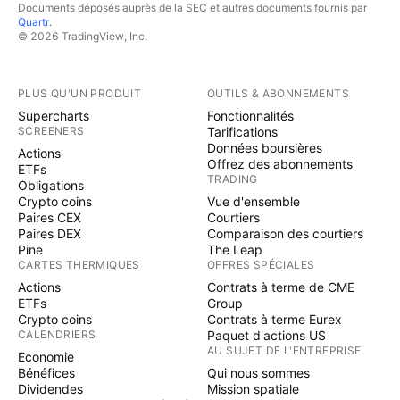
Documents déposés auprès de la SEC et autres documents fournis par
Quartr
.
© 2026 TradingView, Inc.
PLUS QU'UN PRODUIT
OUTILS & ABONNEMENTS
Supercharts
Fonctionnalités
SCREENERS
Tarifications
Données boursières
Actions
Offrez des abonnements
ETFs
TRADING
Obligations
Crypto coins
Vue d'ensemble
Paires CEX
Courtiers
Paires DEX
Comparaison des courtiers
Pine
The Leap
CARTES THERMIQUES
OFFRES SPÉCIALES
Actions
Contrats à terme de CME
ETFs
Group
Crypto coins
Contrats à terme Eurex
CALENDRIERS
Paquet d'actions US
AU SUJET DE L'ENTREPRISE
Economie
Bénéfices
Qui nous sommes
Dividendes
Mission spatiale