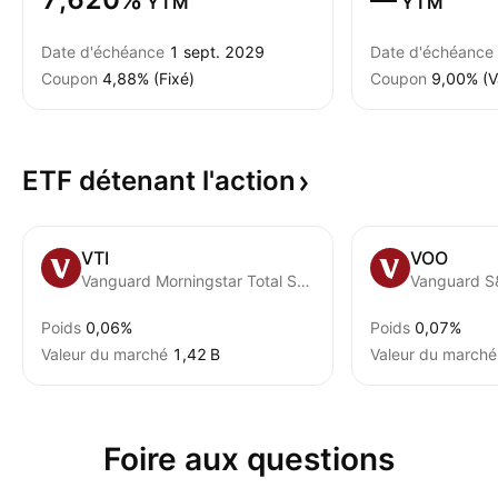
YTM
YTM
Date d'échéance
1 sept. 2029
Date d'échéance
Coupon
4,88% (Fixé)
Coupon
9,00% (V
ETF détenant
l'action
VTI
VOO
Vanguard Morningstar Total Stock Market ETF
Vanguard S
Poids
0,06%
Poids
0,07%
Valeur du marché
‪1,42 B‬
Valeur du marché
Foire aux questions