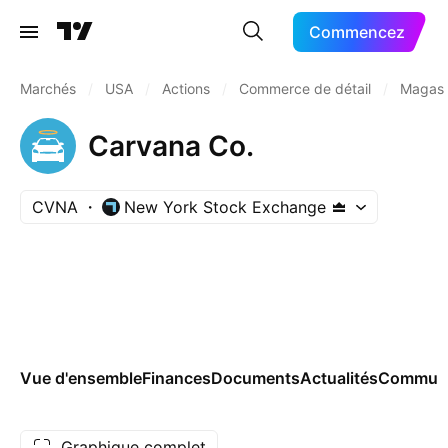
Commencez
Marchés
/
USA
/
Actions
/
Commerce de détail
/
Magasin
Carvana Co.
CVNA
New York Stock Exchange
Vue d'ensemble
Finances
Documents
Actualités
Commun
Graphique complet