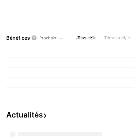
Bénéfices
Annuel/le
Plus
Trimestriel/le
Prochain
:
—
Actualités