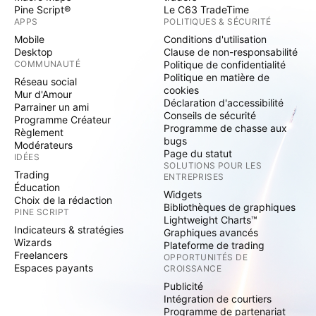
Pine Script®
Le C63 TradeTime
APPS
POLITIQUES & SÉCURITÉ
Mobile
Conditions d'utilisation
Desktop
Clause de non-responsabilité
COMMUNAUTÉ
Politique de confidentialité
Politique en matière de
Réseau social
cookies
Mur d'Amour
Déclaration d'accessibilité
Parrainer un ami
Conseils de sécurité
Programme Créateur
Programme de chasse aux
Règlement
bugs
Modérateurs
Page du statut
IDÉES
SOLUTIONS POUR LES
Trading
ENTREPRISES
Éducation
Widgets
Choix de la rédaction
Bibliothèques de graphiques
PINE SCRIPT
Lightweight Charts™
Indicateurs & stratégies
Graphiques avancés
Wizards
Plateforme de trading
Freelancers
OPPORTUNITÉS DE
Espaces payants
CROISSANCE
Publicité
Intégration de courtiers
Programme de partenariat