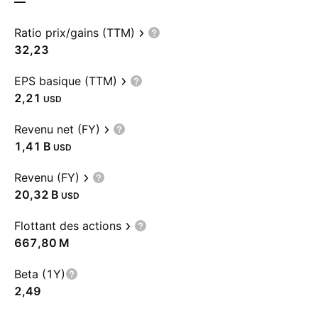
—
Ratio prix/gains (TTM)
32,23
EPS basique (TTM)
2,21
USD
Revenu net (FY)
‪1,41 B‬
USD
Revenu (FY)
‪20,32 B‬
USD
Flottant des actions
‪667,80 M‬
Beta (1Y)
2,49