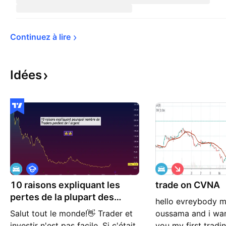
Continuez à 
lire
Idées
É
S
d
h
10 raisons expliquant les
u
trade on CVNA
o
c
r
pertes de la plupart des
hello evreybody m
a
t
traders
t
Salut tout le monde!👋 Trader et
oussama and i wan
i
investir n'est pas facile. Si c'était
you my first tradin