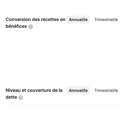
Conversion des recettes en
Annuel/le
Plus
Trimestriel/le
bénéfices
Niveau et couverture de la
Annuel/le
Plus
Trimestriel/le
dette