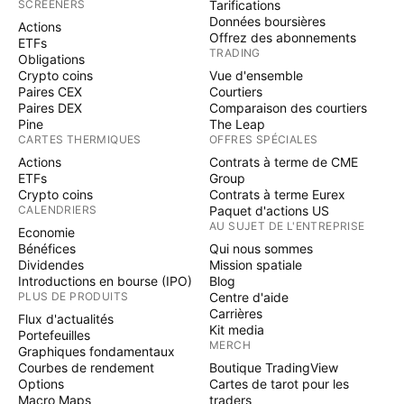
SCREENERS
Tarifications
Données boursières
Actions
Offrez des abonnements
ETFs
TRADING
Obligations
Crypto coins
Vue d'ensemble
Paires CEX
Courtiers
Paires DEX
Comparaison des courtiers
Pine
The Leap
CARTES THERMIQUES
OFFRES SPÉCIALES
Actions
Contrats à terme de CME
ETFs
Group
Crypto coins
Contrats à terme Eurex
CALENDRIERS
Paquet d'actions US
AU SUJET DE L'ENTREPRISE
Economie
Bénéfices
Qui nous sommes
Dividendes
Mission spatiale
Introductions en bourse (IPO)
Blog
PLUS DE PRODUITS
Centre d'aide
Carrières
Flux d'actualités
Kit media
Portefeuilles
MERCH
Graphiques fondamentaux
Courbes de rendement
Boutique TradingView
Options
Cartes de tarot pour les
Macro Maps
traders