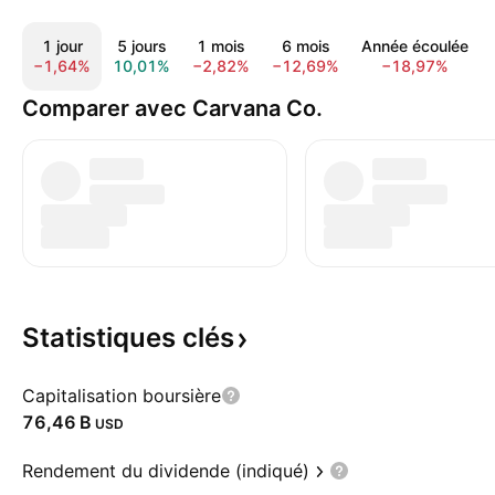
1 jour
5 jours
1 mois
6 mois
Année écoulée
−1,64%
10,01%
−2,82%
−12,69%
−18,97%
Comparer avec Carvana Co.
Statistiques
clés
Capitalisation boursière
‪76,46 B‬
USD
Rendement du dividende (indiqué)