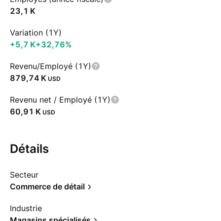
‪23,1 K‬
Variation (1Y)
‪+5,7 K‬
+32,76%
Revenu/Employé (1Y)
‪879,74 K‬
USD
Revenu net / Employé (1Y)
‪60,91 K‬
USD
Détails
Secteur
Commerce de détail
Industrie
Magasins spécialisés