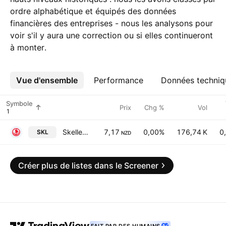
ordre alphabétique et équipés des données
financières des entreprises - nous les analysons pour
voir s'il y aura une correction ou si elles continueront
à monter.
Vue d'ensemble
Plus
Performance
Données techniq
Symbole
Prix
Chg %
Vol
Skellerup Holdings Limited
7,17
0,00%
176,74 K
0
SKL
NZD
Créer plus de listes dans le Screener