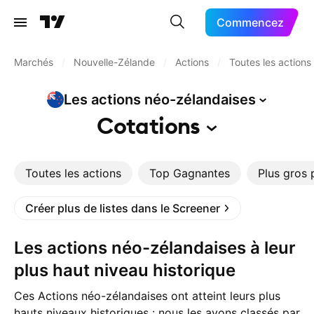
Commencez
Marchés
/
Nouvelle-Zélande
/
Actions
/
Toutes les actions
Les actions
néo-zélandaises
Cotations
Toutes les actions
Top Gagnantes
Plus gros 
Créer plus de listes dans le Screener
Les actions néo-zélandaises à leur
plus haut niveau historique
Ces Actions néo-zélandaises ont atteint leurs plus
hauts niveaux historiques : nous les avons classés par