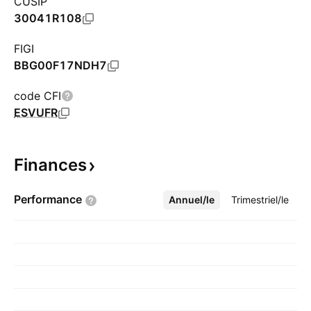
CUSIP
30041R108
FIGI
BBG00F17NDH7
code CFI
ESVUFR
Finances
Performance
Annuel/le
Plus
Trimestriel/le