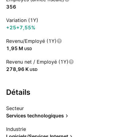
356
Variation (1Y)
+25
+7,55%
Revenu/Employé (1Y)
‪1,95 M‬
USD
Revenu net / Employé (1Y)
‪278,96 K‬
USD
Détails
Secteur
Services technologiques
Industrie
Logiciels/Services Internet