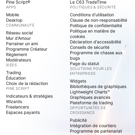
Pine Script®
Le C63 TradeTime
APPS
POLITIQUES & SÉCURITÉ
Mobile
Conditions d'utilisation
Desktop
Clause de non-responsabilité
COMMUNAUTÉ
Politique de confidentialité
Politique en matière de
Réseau social
cookies
Mur d'Amour
Déclaration d'accessibilité
Parrainer un ami
Conseils de sécurité
Programme Créateur
Programme de chasse aux
Règlement
bugs
Modérateurs
Page du statut
IDÉES
SOLUTIONS POUR LES
Trading
ENTREPRISES
Éducation
Widgets
Choix de la rédaction
Bibliothèques de graphiques
PINE SCRIPT
Lightweight Charts™
Indicateurs & stratégies
Graphiques avancés
Wizards
Plateforme de trading
Freelancers
OPPORTUNITÉS DE
Espaces payants
CROISSANCE
Publicité
Intégration de courtiers
Programme de partenariat