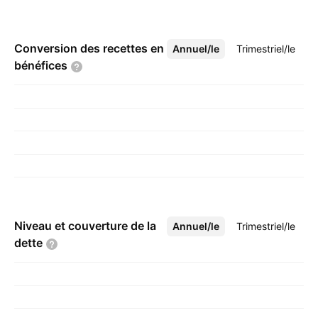
Conversion des recettes en
Annuel/le
Plus
Trimestriel/le
bénéfices
Niveau et couverture de la
Annuel/le
Plus
Trimestriel/le
dette