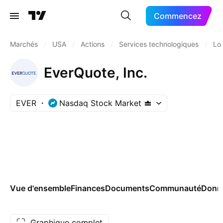
Commencez
Marchés
/
USA
/
Actions
/
Services technologiques
/
Log
EverQuote, Inc.
EVER
Nasdaq Stock Market
Vue d'ensemble
Finances
Documents
Communauté
Donn
Graphique complet