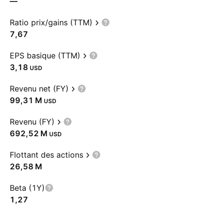
—
Ratio prix/gains (TTM)
7,67
EPS basique (TTM)
3,18
USD
Revenu net (FY)
‪99,31 M‬
USD
Revenu (FY)
‪692,52 M‬
USD
Flottant des actions
‪26,58 M‬
Beta (1Y)
1,27