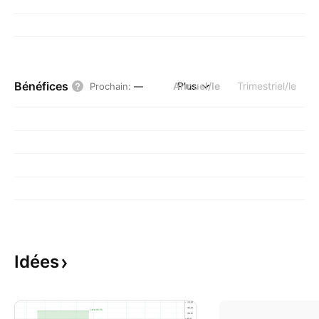
Bénéfices
Annuel/le
Plus
Trimestriel/le
Prochain
:
—
Idées