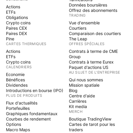
Données boursières
Actions
Offrez des abonnements
ETFs
TRADING
Obligations
Crypto coins
Vue d'ensemble
Paires CEX
Courtiers
Paires DEX
Comparaison des courtiers
Pine
The Leap
CARTES THERMIQUES
OFFRES SPÉCIALES
Actions
Contrats à terme de CME
ETFs
Group
Crypto coins
Contrats à terme Eurex
CALENDRIERS
Paquet d'actions US
AU SUJET DE L'ENTREPRISE
Economie
Bénéfices
Qui nous sommes
Dividendes
Mission spatiale
Introductions en bourse (IPO)
Blog
PLUS DE PRODUITS
Centre d'aide
Carrières
Flux d'actualités
Kit media
Portefeuilles
MERCH
Graphiques fondamentaux
Courbes de rendement
Boutique TradingView
Options
Cartes de tarot pour les
Macro Maps
traders