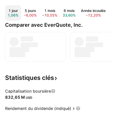
1 jour
5 jours
1 mois
6 mois
Année écoulée
1
1,06%
−6,00%
−10,55%
33,60%
−12,20%
−
Comparer avec EverQuote, Inc.
Statistiques
clés
Capitalisation boursière
‪832,65 M‬
USD
Rendement du dividende (indiqué)