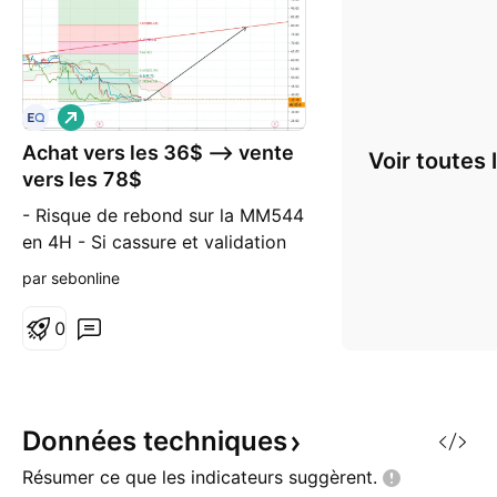
L
o
Achat vers les 36$ --> vente
n
Voir toutes 
g
vers les 78$
- Risque de rebond sur la MM544
en 4H - Si cassure et validation
de la KIJUN en 4H alors position
par sebonline
pour achat - J'ai mis un stop très
serré à 35.40$ N'étant pas
0
expert, je reste ouvert aux
remarques.
Données
techniques
Résumer ce que les indicateurs
suggèrent.