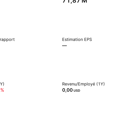
‪71,87 M‬
 rapport
Estimation EPS
—
1Y)
Revenu/Employé (1Y)
0%
0,00
USD