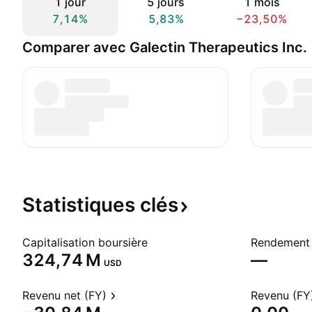
1 jour
5 jours
1 mois
7,14%
5,83%
−23,50%
Comparer avec Galectin Therapeutics Inc.
Statistiques
clés
Capitalisation boursière
Rendement 
‪324,74 M‬
—
USD
Revenu net (FY)
Revenu (FY