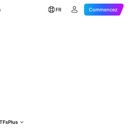
s
FR
Commencez
TFs
Plus