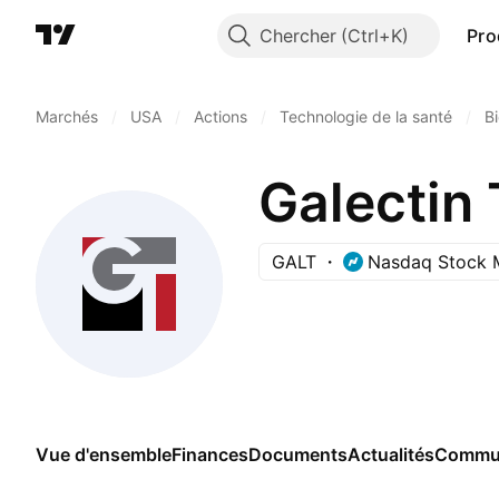
Chercher
Pro
Marchés
/
USA
/
Actions
/
Technologie de la santé
/
B
Galectin 
GALT
Nasdaq Stock 
Vue d'ensemble
Finances
Documents
Actualités
Commu