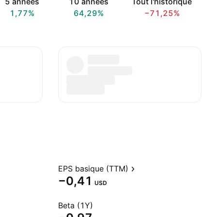
5 années
10 années
Tout l'historique
1,77%
64,29%
−71,25%
EPS basique (TTM)
−0,41
USD
Beta (1Y)