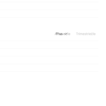
Annuel/le
Plus
Trimestriel/le