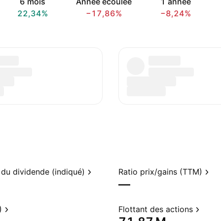
6 mois
Année écoulée
1 année
22,34%
−17,86%
−8,24%
du dividende (indiqué)
Ratio prix/gains (TTM)
—
)
Flottant des actions