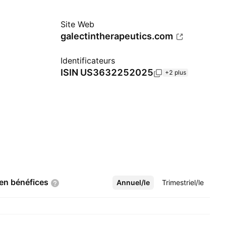
Site Web
galectintherapeutics.com
Identificateurs
ISIN
US3632252025
+2 plus
 en
bénéfices
Annuel/le
Plus
Trimestriel/le