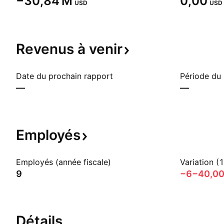
‪−30,84 M‬
0,00
USD
USD
Revenus à
venir
Date du prochain rapport
Période du
—
—
Employés
Employés (année fiscale)
Variation (
9
−6
−40,0
Détails