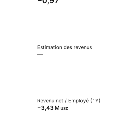
−0,97
Estimation des revenus
—
Revenu net / Employé (1Y)
‪−3,43 M‬
USD