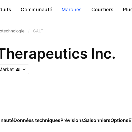
duits
Communauté
Marchés
Courtiers
Plu
iotechnologie
/
GALT
Therapeutics Inc.
Market
nauté
Données techniques
Prévisions
Saisonniers
Options
E