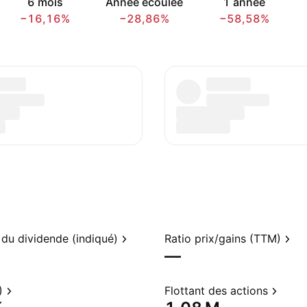
6 mois
Année écoulée
1 année
−16,16%
−28,86%
−58,58%
du dividende (indiqué)
Ratio prix/gains (TTM)
—
)
Flottant des actions