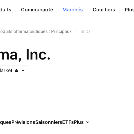
duits
Communauté
Marchés
Courtiers
Plu
roduits pharmaceutiques : Principaux
/
SILO
ma, Inc.
arket
iques
Prévisions
Saisonniers
ETFs
Plus