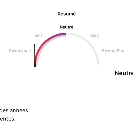
Résumé
Neutre
Sell
Buy
Strong sell
Strong Buy
Neutr
s des années
rentes.