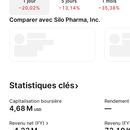
1 jour
5 jours
1 mois
−20,02%
−13,14%
−35,38%
Comparer avec Silo Pharma, Inc.
Statistiques
clés
Capitalisation boursière
Rendement 
‪4,68 M‬
—
USD
Revenu net (FY)
Revenu (FY