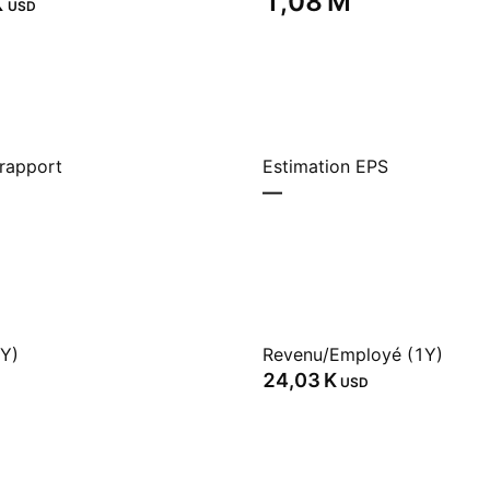
‬
‪1,08 M‬
USD
 rapport
Estimation EPS
—
1Y)
Revenu/Employé (1Y)
‪24,03 K‬
USD