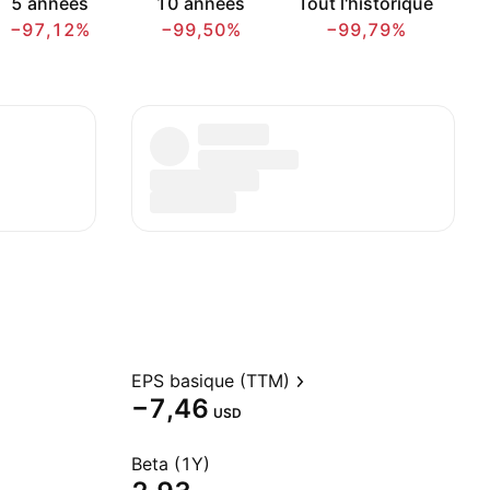
5 années
10 années
Tout l'historique
−97,12%
−99,50%
−99,79%
EPS basique (TTM)
−7,46
USD
Beta (1Y)