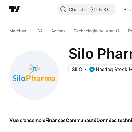
Chercher
Pro
Marchés
/
USA
/
Actions
/
Technologie de la santé
/
P
Silo Phar
SILO
Nasdaq Stock M
Vue d'ensemble
Finances
Communauté
Données techn