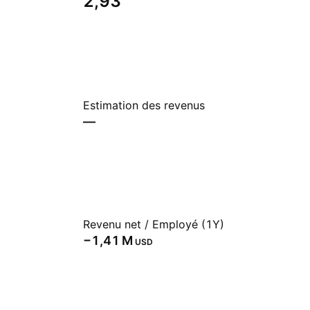
2,93
Estimation des revenus
—
Revenu net / Employé (1Y)
‪−1,41 M‬
USD