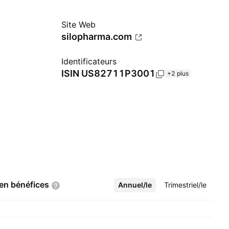
Site Web
silopharma.com
Identificateurs
ISIN
US82711P3001
+2 plus
 en
bénéfices
Annuel/le
Plus
Trimestriel/le