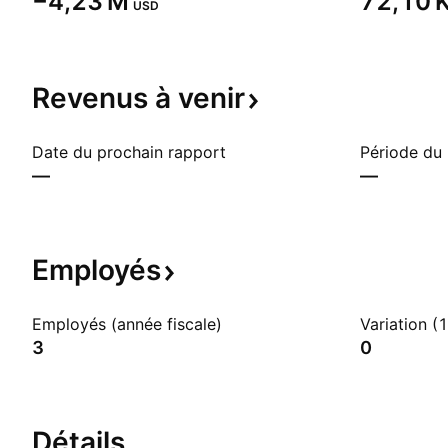
‪−4,23 M‬
‪72,10 K
USD
Revenus à
venir
Date du prochain rapport
Période du
—
—
Employés
Employés (année fiscale)
Variation (
3
0
Détails