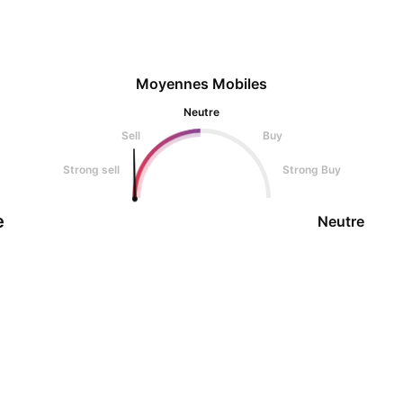
Moyennes Mobiles
Neutre
Sell
Buy
Strong sell
Strong Buy
e
Neutre