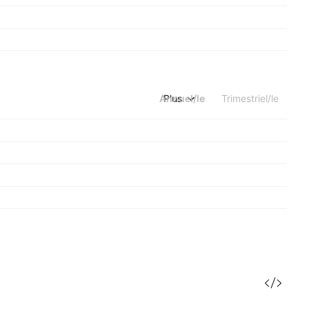
Annuel/le
Plus
Trimestriel/le