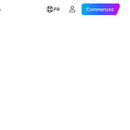
s
FR
Commencez